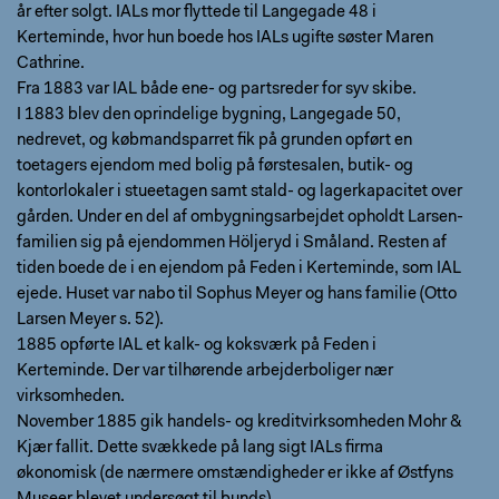
år efter solgt. IALs mor flyttede til Langegade 48 i
Kerteminde, hvor hun boede hos IALs ugifte søster Maren
Cathrine.
Fra 1883 var IAL både ene- og partsreder for syv skibe.
I 1883 blev den oprindelige bygning, Langegade 50,
nedrevet, og købmandsparret fik på grunden opført en
toetagers ejendom med bolig på førstesalen, butik- og
kontorlokaler i stueetagen samt stald- og lagerkapacitet over
gården. Under en del af ombygningsarbejdet opholdt Larsen-
familien sig på ejendommen Höljeryd i Småland. Resten af
tiden boede de i en ejendom på Feden i Kerteminde, som IAL
ejede. Huset var nabo til Sophus Meyer og hans familie (Otto
Larsen Meyer s. 52).
1885 opførte IAL et kalk- og koksværk på Feden i
Kerteminde. Der var tilhørende arbejderboliger nær
virksomheden.
November 1885 gik handels- og kreditvirksomheden Mohr &
Kjær fallit. Dette svækkede på lang sigt IALs firma
økonomisk (de nærmere omstændigheder er ikke af Østfyns