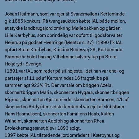
Museer blevet undersøgt til bunds).
Johan Heilmann, som var ejer af Svanemøllen i Kerteminde
gik 1885 konkurs. På tvangsauktion købte IAL både møllen,
et stykke landbrugsjord omkring Møllebakken og gården
Lille Kærbyhus, som oprindelig var opført til godsforvalter
Højerup på godset Hverringe (Mentze s. 27). I 1890 fik IAL
opført Store Kærbyhus, Kristine Rudesvej 29, Kerteminde.
Samme år holdt han og Vilhelmine sølvbryllup på Store
Höljeryd i Sverige.
I 1891 var IAL som reder på sit højeste, idet han var ene- og
partsejer af 11 ud af Kertemindes 16 fragtskibe på
sammenlagt 923½ Rt. Der var tale om briggen Azela,
skonnertbriggen Maria, skonnerten Hygæa, skonnertbriggen
Rigmor, skonnerten Kjerteminde, skonnerten Samson, 4/5 af
skonnerten Addy (den sidste femtedel var ejet af skibsfører
Hans Rasmussen), skonnerten Familiens Haab, kuffen
Wilhelm, skonnerten Adolph og skonnerten Rhea.
Broløkkemagasinet blev i 1893 solgt.
1897 købte IAL tilstødende jordområder til Kærbyhus og