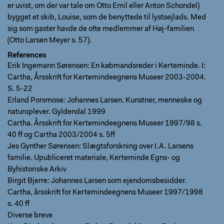
er uvist, om der var tale om Otto Emil eller Anton Schondel)
bygget et skib, Louise, som de benyttede til lystsejlads. Med
sig som gaster havde de ofte medlemmer af Høj-familien
(Otto Larsen Meyer s. 57).
References
Erik Ingemann Sørensen: En købmandsreder i Kerteminde. I:
Cartha, Årsskrift for Kertemindeegnens Museer 2003-2004.
S. 5-22
Erland Porsmose: Johannes Larsen. Kunstner, menneske og
naturoplever. Gyldendal 1999
Cartha. Årsskrift for Kertemindeegnens Museer 1997/98 s.
40 ff og Cartha 2003/2004 s. 5ff
Jes Gynther Sørensen: Slægtsforskning over I.A. Larsens
familie. Upubliceret materiale, Kerteminde Egns- og
Byhistoriske Arkiv
Birgit Bjerre: Johannes Larsen som ejendomsbesidder.
Cartha, årsskrift for Kertemindeegnens Museer 1997/1998
s. 40 ff
Diverse breve