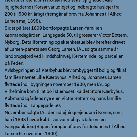
væk for en ejendom i Korsør med seks lejligheder. Alle
lejlighederne i Korsør var udlejet og indbragte huslejer fra
200 til 500 kr. årligt (fremgår af brev fra Johannes til Alhed
Larsen maj 1898).
Sidst på året 1899 bortforpagte Larsen-familien
købmandsgården, Langegade 50, til grosserer Victor Bøttern,
Nyborg. Detailforretning og skænkestue blev herefter drevet
af Larsen-parrets søn Georg Larsen. IAL solgte samme år
landbrugsjord ved Hindsholmvej, Kerteminde, og parceller
på Feden.
Avlsbygningen på Kærbyhus blev ombygget til bolig og fik af
familien navnet Lille Kærbyhus. Alhed og Johannes Larsen
flyttede ind i bygningen november 1900, men IAL og
Vilhelmine kom til at bo i stuehuset, kaldet Store Kærbyhus.
Købmandsgårdens nye ejer, Victor Bøttern og hans familie
flyttede ind i Langegade 50.
November solgte IAL den udlejningsejendom i Korsør, som
han i 1898 havde købt. Der var muligvis tale om en
tvangsauktion. (Sagen fremgår af brev fra Johannes til Alhed
Larsen 6. november 1900).