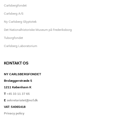
Carlsbergfondet
Carlsberg A/S
Ny Carlsberg Glyptotek
Det Nationalhistoriske Museum på Frederiksborg
Tuborgfondet
Carlsberg Laboratorium
KONTAKT OS
NY CARLSBERGFONDET
Brolæggerstræde 5
1211 København K
T
+45 33 11 37 65
E
sekretariatet@ncf.dk
VAT: 54065418
Privacy policy