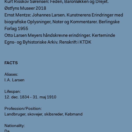
Kurt Risskov Sørensen: Feden, Baronløkken og Drejet.
Østfyns Museer 2018
Ernst Mentze: Johannes Larsen. Kunstnerens Erindringer med
biografiske Oplysninger, Noter og Kommentarer. Berlingske
Forlag 1955
Otto Larsen Meyers håndskrevne erindringer. Kerteminde
Egns- og Byhistoriske Arkiv. Renskrift i KTDK
FACTS
Aliases
I.A. Larsen
Lifespan
12. dec. 1834 - 31. maj 1910
Profession/Position
Landbruger, skovejer, skibsreder, Købmand
Nationality
Da