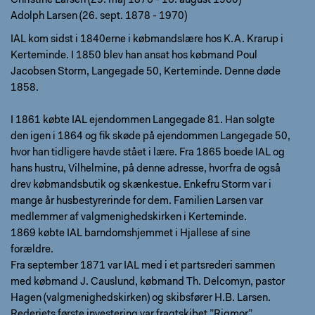
Christine Larsen (29. maj 1876 - 16. august 1960)
Adolph Larsen (26. sept. 1878 - 1970)
IAL kom sidst i 1840erne i købmandslære hos K.A. Krarup i
Kerteminde. I 1850 blev han ansat hos købmand Poul
Jacobsen Storm, Langegade 50, Kerteminde. Denne døde
1858.
I 1861 købte IAL ejendommen Langegade 81. Han solgte
den igen i 1864 og fik skøde på ejendommen Langegade 50,
hvor han tidligere havde stået i lære. Fra 1865 boede IAL og
hans hustru, Vilhelmine, på denne adresse, hvorfra de også
drev købmandsbutik og skænkestue. Enkefru Storm var i
mange år husbestyrerinde for dem. Familien Larsen var
medlemmer af valgmenighedskirken i Kerteminde.
1869 købte IAL barndomshjemmet i Hjallese af sine
forældre.
Fra september 1871 var IAL med i et partsrederi sammen
med købmand J. Causlund, købmand Th. Delcomyn, pastor
Hagen (valgmenighedskirken) og skibsfører H.B. Larsen.
Rederiets første investering var fragtskibet ”Rigmor”.