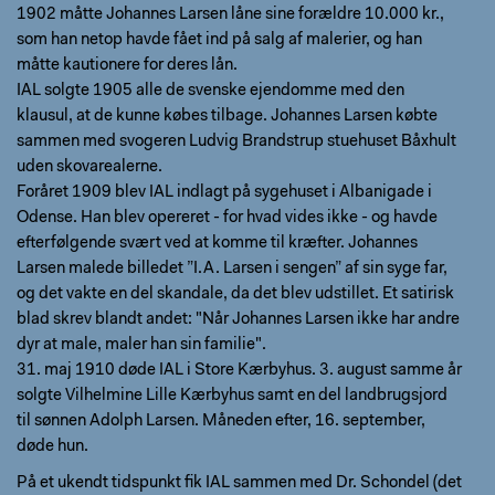
1902 måtte Johannes Larsen låne sine forældre 10.000 kr.,
som han netop havde fået ind på salg af malerier, og han
måtte kautionere for deres lån.
IAL solgte 1905 alle de svenske ejendomme med den
klausul, at de kunne købes tilbage. Johannes Larsen købte
sammen med svogeren Ludvig Brandstrup stuehuset Båxhult
uden skovarealerne.
Foråret 1909 blev IAL indlagt på sygehuset i Albanigade i
Odense. Han blev opereret - for hvad vides ikke - og havde
efterfølgende svært ved at komme til kræfter. Johannes
Larsen malede billedet ”I.A. Larsen i sengen” af sin syge far,
og det vakte en del skandale, da det blev udstillet. Et satirisk
blad skrev blandt andet: "Når Johannes Larsen ikke har andre
dyr at male, maler han sin familie".
31. maj 1910 døde IAL i Store Kærbyhus. 3. august samme år
solgte Vilhelmine Lille Kærbyhus samt en del landbrugsjord
til sønnen Adolph Larsen. Måneden efter, 16. september,
døde hun.
På et ukendt tidspunkt fik IAL sammen med Dr. Schondel (det