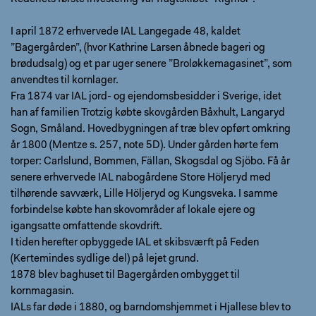
I april 1872 erhvervede IAL Langegade 48, kaldet
”Bagergården”, (hvor Kathrine Larsen åbnede bageri og
brødudsalg) og et par uger senere ”Broløkkemagasinet”, som
anvendtes til kornlager.
Fra 1874 var IAL jord- og ejendomsbesidder i Sverige, idet
han af familien Trotzig købte skovgården Båxhult, Langaryd
Sogn, Småland. Hovedbygningen af træ blev opført omkring
år 1800 (Mentze s. 257, note 5D). Under gården hørte fem
torper: Carlslund, Bommen, Fällan, Skogsdal og Sjöbo. Få år
senere erhvervede IAL nabogårdene Store Höljeryd med
tilhørende savværk, Lille Höljeryd og Kungsveka. I samme
forbindelse købte han skovområder af lokale ejere og
igangsatte omfattende skovdrift.
I tiden herefter opbyggede IAL et skibsværft på Feden
(Kertemindes sydlige del) på lejet grund.
1878 blev baghuset til Bagergården ombygget til
kornmagasin.
IALs far døde i 1880, og barndomshjemmet i Hjallese blev to