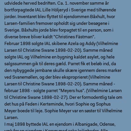
udvidede herved bedriften. Ca. 1. november samme år
bortforpagtede IAL Lille Höljeryd i Sverige med tilhørende
jorder. Inventaret blev flyttet til ejendommen Båxhult, hvor
Larsen-familien fremover opholdt sig under besøgene i
Sverige. Båxhults jorde blev forpagtet til en person, som i
diverse breve bliver kaldt "Christines Fästman".
Februar 1898 solgte IAL skibene Azela og Addy (Vilhelmine
Larsen til Christine Swane 1898-02-20). Samme måned
solgte IAL og Vilhelmine en bygning kaldet asylet, og hele
salgssummen gik til deres gæld. Parret fik et beløb ind, da
den nybyggede jernbane skulle skære igennem deres marker
ved Svanemøllen, og der blev eksproprieret (Vilhelmine
Larsen til Christine Swane 1898-02-20). Samme måned -
februar 1898 - solgte parret "Meyers hus". (Vilhelmine Larsen
til Christine Swane 1898-02-27). Der er formodentlig tale om
det hus på Feden i Kerteminde, hvori Sophie og Sophus
Meyer boede til leje. Sophie Meyer var en søster til Vilhelmine
Larsen.
I maj 1898 byttede IAL en ejendom i Albanigade, Odense,