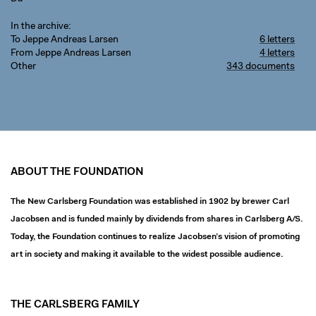
In the archive
To Jeppe Andreas Larsen
6 letters
From Jeppe Andreas Larsen
4 letters
Other
343 documents
ABOUT THE FOUNDATION
The New Carlsberg Foundation was established in 1902 by brewer Carl
Jacobsen and is funded mainly by dividends from shares in Carlsberg A/S.
Today, the Foundation continues to realize Jacobsen’s vision of promoting
art in society and making it available to the widest possible audience.
THE CARLSBERG FAMILY