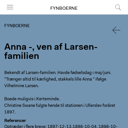
FYNBOERNE
Menu
Søg
FYNBOERNE
TILBA
Anna -, ven af Larsen-
familien
Bekendt af Larsen-familien. Havde fødselsdag i maj/juni.
"Trænger altid til kærlighed, stakkels lille Anna " ifølge
Vilhelmine Larsen.
Boede muligvis i Kerteminde.
Christine Swane fulgte hende til stationen i Ullerslev foråret
1897.
Referencer
Optræder i flere breve: 1897-12-13,1898-10-04, 1898-10-