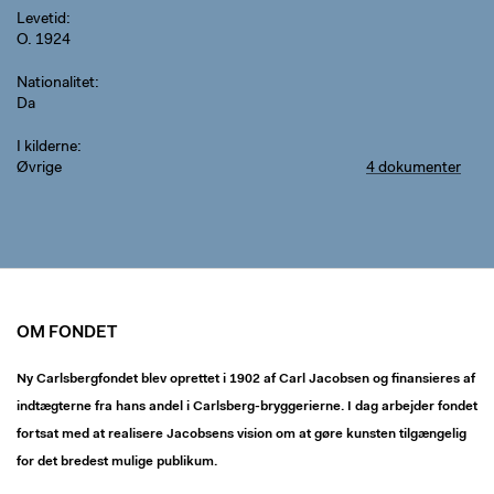
Levetid
O. 1924
Nationalitet
Da
I kilderne
Øvrige
4 dokumenter
OM FONDET
Ny Carlsbergfondet blev oprettet i 1902 af Carl Jacobsen og finansieres af
indtægterne fra hans andel i Carlsberg-bryggerierne. I dag arbejder fondet
fortsat med at realisere Jacobsens vision om at gøre kunsten tilgængelig
for det bredest mulige publikum.