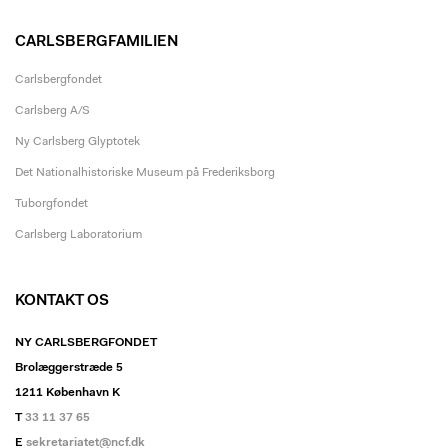
CARLSBERGFAMILIEN
Carlsbergfondet
Carlsberg A/S
Ny Carlsberg Glyptotek
Det Nationalhistoriske Museum på Frederiksborg
Tuborgfondet
Carlsberg Laboratorium
KONTAKT OS
NY CARLSBERGFONDET
Brolæggerstræde 5
1211 København K
T
33 11 37 65
E
sekretariatet@ncf.dk