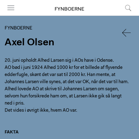
FYNBOERNE
Menu
Søg
FYNBOERNE
Axel Olsen
TILBA
20. juni opholdt Alhed Larsen sig i AOs have i Odense.
AO bød i juni 1924 Alhed 1000 kr for et billede af flyvende
edderfugle, skønt det var sat til 2000 kr. Han mente, at
Johannes Larsen ville synes, at det var OK, når det var til ham.
Alhed lovede AO at skrive til Johannes Larsen om sagen,
selvom hun forsikrede ham om, at Larsen ikke gik så langt
ned i pris.
Det vides i øvrigt ikke, hvem AO var.
FAKTA