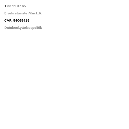
T
33 11 37 65
E
sekretariatet@ncf.dk
CVR: 54065418
Databeskyttelsespolitik