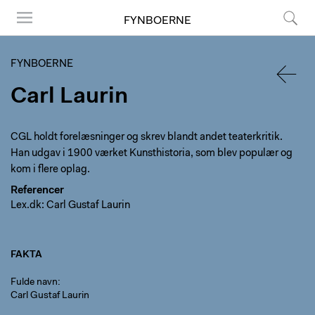
FYNBOERNE
Menu
Søg
FYNBOERNE
Carl Laurin
TILBA
CGL holdt forelæsninger og skrev blandt andet teaterkritik.
Han udgav i 1900 værket Kunsthistoria, som blev populær og
kom i flere oplag.
Referencer
Lex.dk: Carl Gustaf Laurin
FAKTA
Fulde navn
Carl Gustaf Laurin