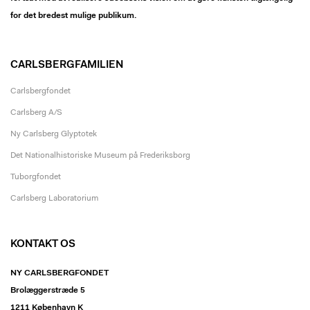
for det bredest mulige publikum.
CARLSBERGFAMILIEN
Carlsbergfondet
Carlsberg A/S
Ny Carlsberg Glyptotek
Det Nationalhistoriske Museum på Frederiksborg
Tuborgfondet
Carlsberg Laboratorium
KONTAKT OS
NY CARLSBERGFONDET
Brolæggerstræde 5
1211 København K