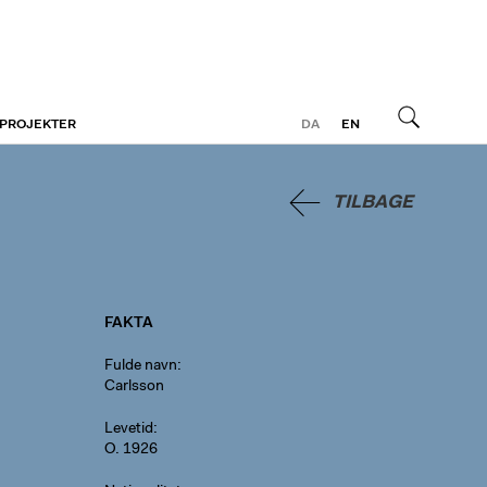
 PROJEKTER
DA
EN
Søg
TILBAGE
FAKTA
Fulde navn
Carlsson
Levetid
O. 1926