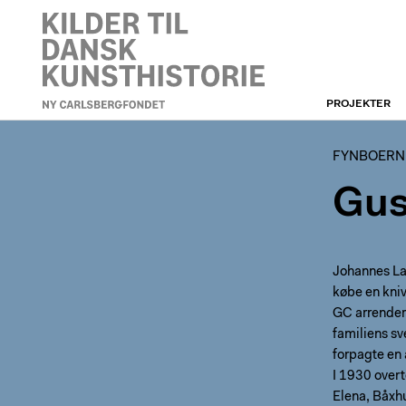
PROJEKTER
FYNBOERNE
FYNBOERN
Gus
Johannes La
købe en kn
GC arrendere
familiens sv
forpagte en 
I 1930 over
Elena, Båxh