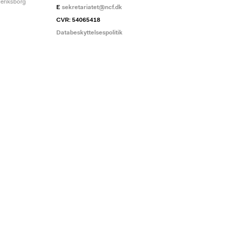
deriksborg
E
sekretariatet@ncf.dk
CVR: 54065418
Databeskyttelsespolitik