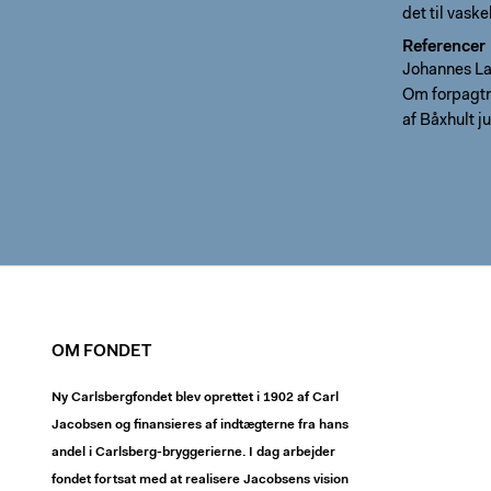
det til vask
Referencer
Johannes La
Om forpagtni
af Båxhult j
OM FONDET
Ny Carlsbergfondet blev oprettet i 1902 af Carl
Jacobsen og finansieres af indtægterne fra hans
andel i Carlsberg-bryggerierne. I dag arbejder
fondet fortsat med at realisere Jacobsens vision