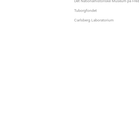
Det Nationalhistoriske Museum på Fre
Tuborgfondet
Carlsberg Laboratorium