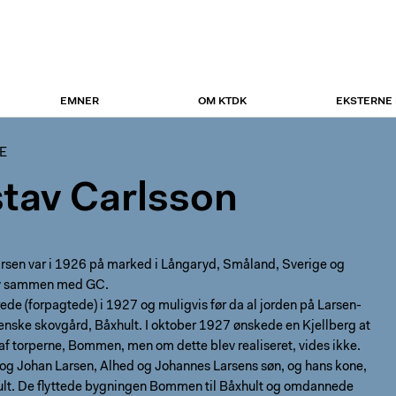
EMNER
OM KTDK
EKSTERNE
E
tav Carlsson
rsen var i 1926 på marked i Långaryd, Småland, Sverige og
iv sammen med GC.
de (forpagtede) i 1927 og muligvis før da al jorden på Larsen-
enske skovgård, Båxhult. I oktober 1927 ønskede en Kjellberg at
af torperne, Bommen, men om dette blev realiseret, vides ikke.
tog Johan Larsen, Alhed og Johannes Larsens søn, og hans kone,
ult. De flyttede bygningen Bommen til Båxhult og omdannede