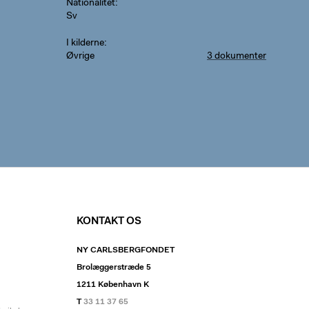
Nationalitet
Sv
I kilderne
Øvrige
3 dokumenter
KONTAKT OS
NY CARLSBERGFONDET
Brolæggerstræde 5
1211 København K
T
33 11 37 65