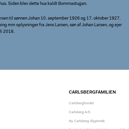
ehus. Siden blev dette hus kaldt Bommastugan.
rsen til sønnen Johan 10. september 1926 og 17. oktober 1927.
ng mm oplysninger fra Jens Larsen, søn af Johan Larsen, og ejer
uli 2018.
CARLSBERGFAMILIEN
Carlsbergfondet
Carlsberg A/S
Ny Carlsberg Glyptotek