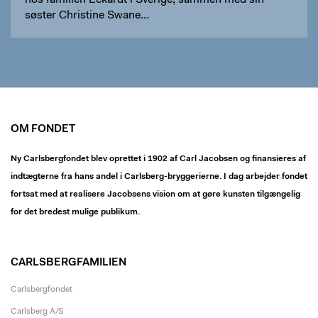
hos familien Eckardt i Sverige, sammen med sin
søster Christine Swane…
OM FONDET
Ny Carlsbergfondet blev oprettet i 1902 af Carl Jacobsen og finansieres af
indtægterne fra hans andel i Carlsberg-bryggerierne. I dag arbejder fondet
fortsat med at realisere Jacobsens vision om at gøre kunsten tilgængelig
for det bredest mulige publikum.
CARLSBERGFAMILIEN
Carlsbergfondet
Carlsberg A/S