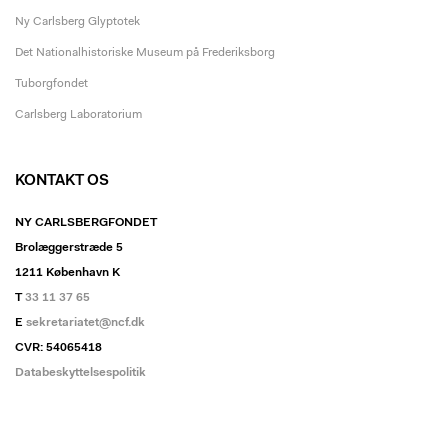
Ny Carlsberg Glyptotek
Det Nationalhistoriske Museum på Frederiksborg
Tuborgfondet
Carlsberg Laboratorium
KONTAKT OS
NY CARLSBERGFONDET
Brolæggerstræde 5
1211 København K
T
33 11 37 65
E
sekretariatet@ncf.dk
CVR: 54065418
Databeskyttelsespolitik