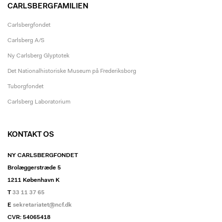
CARLSBERGFAMILIEN
Carlsbergfondet
Carlsberg A/S
Ny Carlsberg Glyptotek
Det Nationalhistoriske Museum på Frederiksborg
Tuborgfondet
Carlsberg Laboratorium
KONTAKT OS
NY CARLSBERGFONDET
Brolæggerstræde 5
1211 København K
T
33 11 37 65
E
sekretariatet@ncf.dk
CVR: 54065418