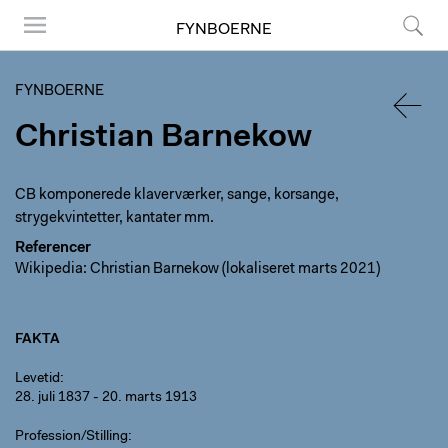
FYNBOERNE
Menu
Søg
FYNBOERNE
Christian Barnekow
TILBA
CB komponerede klaverværker, sange, korsange,
strygekvintetter, kantater mm.
Referencer
Wikipedia: Christian Barnekow (lokaliseret marts 2021)
FAKTA
Levetid
28. juli 1837 - 20. marts 1913
Profession/Stilling