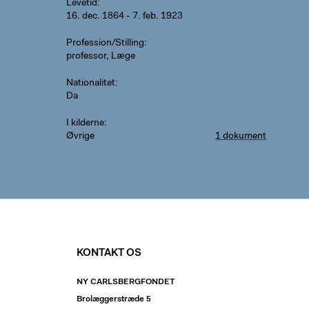
Levetid
16. dec. 1864 - 7. feb. 1923
Profession/Stilling
professor, Læge
Nationalitet
Da
I kilderne
Øvrige
1 dokument
KONTAKT OS
NY CARLSBERGFONDET
Brolæggerstræde 5