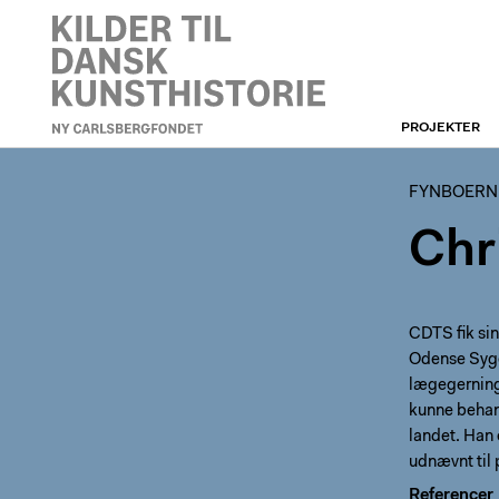
PROJEKTER
FYNBOERNE
FYNBOERN
Chr
CDTS fik si
Odense Syge
lægegerning.
kunne behan
landet. Han 
udnævnt til 
Referencer