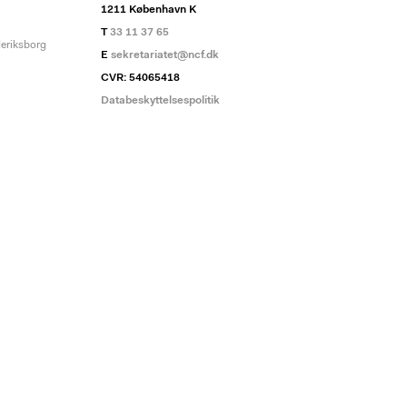
1211 København K
T
33 11 37 65
deriksborg
E
sekretariatet@ncf.dk
CVR: 54065418
Databeskyttelsespolitik