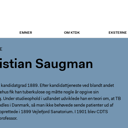
EMNER
OM KTDK
EKSTERNE
E
istian Saugman
n kandidatgrad 1889. Efter kandidattjeneste ved blandt andet
hus fik han tuberkulose og måtte nogle år opgive sin
 Under studieophold i udlandet udviklede han en teori om, at TB
dles i Danmark, så man ikke behøvede sende patienter ud af
oprettede i 1899 Vejlefjord Sanatorium. I 1901 blev CDTS
professor.