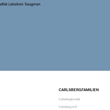
afisk Leksikon: Saugman
CARLSBERGFAMILIEN
Carlsbergfondet
Carlsberg A/S