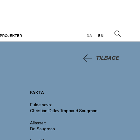
 PROJEKTER
DA
EN
Søg
TILBAGE
FAKTA
Fulde navn
Christian Ditlev Trappaud Saugman
Aliasser
Dr. Saugman