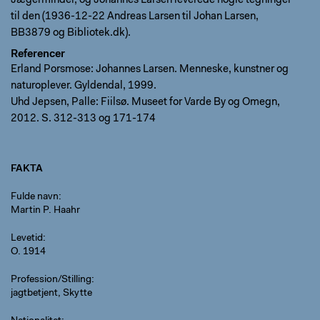
Jægerminder, og Johannes Larsen leverede nogle tegninger
til den (1936-12-22 Andreas Larsen til Johan Larsen,
BB3879 og Bibliotek.dk).
Referencer
Erland Porsmose: Johannes Larsen. Menneske, kunstner og
naturoplever. Gyldendal, 1999.
Uhd Jepsen, Palle: Fiilsø. Museet for Varde By og Omegn,
2012. S. 312-313 og 171-174
FAKTA
Fulde navn
Martin P. Haahr
Levetid
O. 1914
Profession/Stilling
jagtbetjent, Skytte