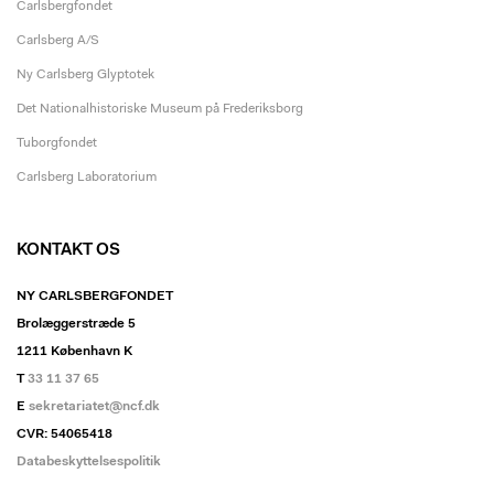
Carlsbergfondet
Carlsberg A/S
Ny Carlsberg Glyptotek
Det Nationalhistoriske Museum på Frederiksborg
Tuborgfondet
Carlsberg Laboratorium
KONTAKT OS
NY CARLSBERGFONDET
Brolæggerstræde 5
1211 København K
T
33 11 37 65
E
sekretariatet@ncf.dk
CVR: 54065418
Databeskyttelsespolitik