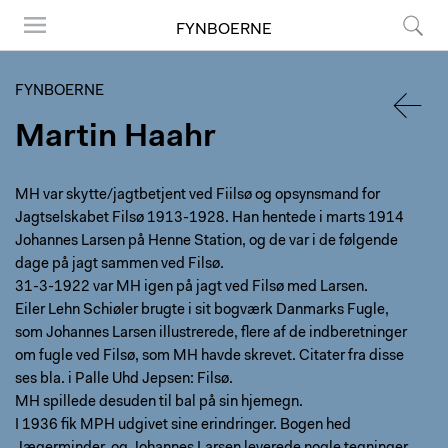
FYNBOERNE
Menu
Søg
FYNBOERNE
Martin Haahr
TILBA
MH var skytte/jagtbetjent ved Fiilsø og opsynsmand for
Jagtselskabet Filsø 1913-1928. Han hentede i marts 1914
Johannes Larsen på Henne Station, og de var i de følgende
dage på jagt sammen ved Filsø.
31-3-1922 var MH igen på jagt ved Filsø med Larsen.
Eiler Lehn Schiøler brugte i sit bogværk Danmarks Fugle,
som Johannes Larsen illustrerede, flere af de indberetninger
om fugle ved Filsø, som MH havde skrevet. Citater fra disse
ses bla. i Palle Uhd Jepsen: Filsø.
MH spillede desuden til bal på sin hjemegn.
I 1936 fik MPH udgivet sine erindringer. Bogen hed