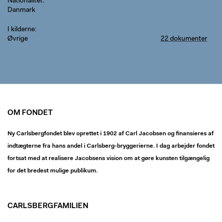
Nationalitet
Danmark
I kilderne
Øvrige
22 dokumenter
OM FONDET
Ny Carlsbergfondet blev oprettet i 1902 af Carl Jacobsen og finansieres af
indtægterne fra hans andel i Carlsberg-bryggerierne. I dag arbejder fondet
fortsat med at realisere Jacobsens vision om at gøre kunsten tilgængelig
for det bredest mulige publikum.
CARLSBERGFAMILIEN