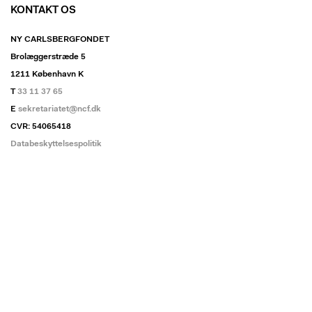
KONTAKT OS
NY CARLSBERGFONDET
Brolæggerstræde 5
1211 København K
T
33 11 37 65
E
sekretariatet@ncf.dk
CVR: 54065418
Databeskyttelsespolitik