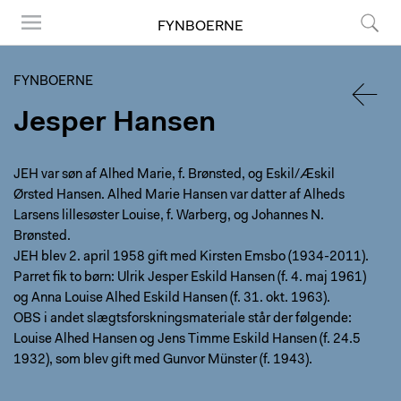
FYNBOERNE
Menu
Søg
FYNBOERNE
Jesper Hansen
TILBA
JEH var søn af Alhed Marie, f. Brønsted, og Eskil/Æskil
Ørsted Hansen. Alhed Marie Hansen var datter af Alheds
Larsens lillesøster Louise, f. Warberg, og Johannes N.
Brønsted.
JEH blev 2. april 1958 gift med Kirsten Emsbo (1934-2011).
Parret fik to børn: Ulrik Jesper Eskild Hansen (f. 4. maj 1961)
og Anna Louise Alhed Eskild Hansen (f. 31. okt. 1963).
OBS i andet slægtsforskningsmateriale står der følgende:
Louise Alhed Hansen og Jens Timme Eskild Hansen (f. 24.5
1932), som blev gift med Gunvor Münster (f. 1943).