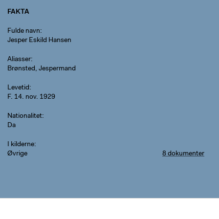
FAKTA
Fulde navn
Jesper Eskild Hansen
Aliasser
Brønsted, Jespermand
Levetid
F. 14. nov. 1929
Nationalitet
Da
I kilderne
Øvrige
8 dokumenter