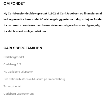
OM FONDET
Ny Carlsbergfondet blev oprettet i 1902 af Carl Jacobsen og finansieres af
indtægterne fra hans andel i Carlsberg-bryggerierne. I dag arbejder fondet
fortsat med at realisere Jacobsens vision om at gøre kunsten tilgængelig
for det bredest mulige publikum.
CARLSBERGFAMILIEN
Carlsbergfondet
Carlsberg A/S
Ny Carlsberg Glyptotek
Det Nationalhistoriske Museum på Frederiksborg
Tuborgfondet
Carlsberg Laboratorium