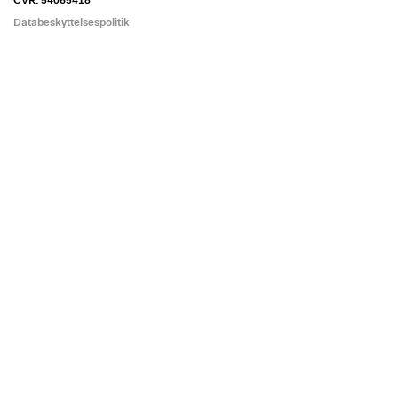
CVR: 54065418
Databeskyttelsespolitik