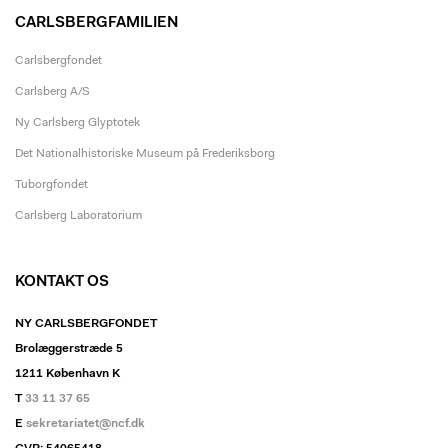
CARLSBERGFAMILIEN
Carlsbergfondet
Carlsberg A/S
Ny Carlsberg Glyptotek
Det Nationalhistoriske Museum på Frederiksborg
Tuborgfondet
Carlsberg Laboratorium
KONTAKT OS
NY CARLSBERGFONDET
Brolæggerstræde 5
1211 København K
T
33 11 37 65
E
sekretariatet@ncf.dk