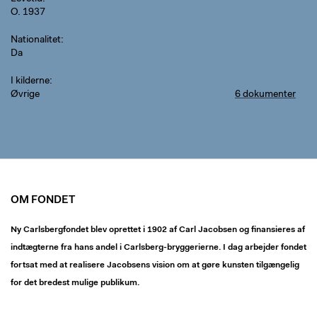
O. 1937
Nationalitet
Da
I kilderne
Øvrige
6 dokumenter
OM FONDET
Ny Carlsbergfondet blev oprettet i 1902 af Carl Jacobsen og finansieres af
indtægterne fra hans andel i Carlsberg-bryggerierne. I dag arbejder fondet
fortsat med at realisere Jacobsens vision om at gøre kunsten tilgængelig
for det bredest mulige publikum.