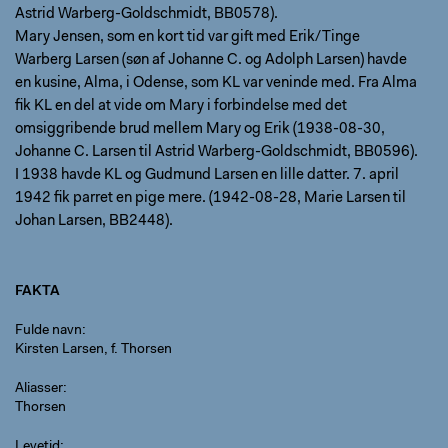
Astrid Warberg-Goldschmidt, BB0578).
Mary Jensen, som en kort tid var gift med Erik/Tinge
Warberg Larsen (søn af Johanne C. og Adolph Larsen) havde
en kusine, Alma, i Odense, som KL var veninde med. Fra Alma
fik KL en del at vide om Mary i forbindelse med det
omsiggribende brud mellem Mary og Erik (1938-08-30,
Johanne C. Larsen til Astrid Warberg-Goldschmidt, BB0596).
I 1938 havde KL og Gudmund Larsen en lille datter. 7. april
1942 fik parret en pige mere. (1942-08-28, Marie Larsen til
Johan Larsen, BB2448).
FAKTA
Fulde navn
Kirsten Larsen, f. Thorsen
Aliasser
Thorsen
Levetid