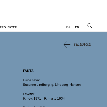
 PROJEKTER
DA
EN
Søg
TILBAGE
FAKTA
Fulde navn
Susanne Lindberg, g. Lindberg-Hansen
Levetid
5. nov. 1871 - 9. marts 1934