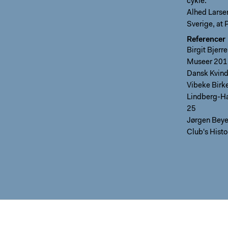
cykle.
Alhed Larsen
Sverige, at 
Referencer
Birgit Bjerr
Museer 201
Dansk Kvind
Vibeke Birk
Lindberg-Ha
25
Jørgen Beye
Club's Histo