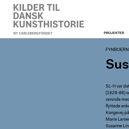
PROJEKTER
FYNBOERNE
FYNBOERN
Sus
SL-H var da
(1829-86) o
veninde med
flyttede en
Kongevej på 
Marie Larsen
Susanne Lin