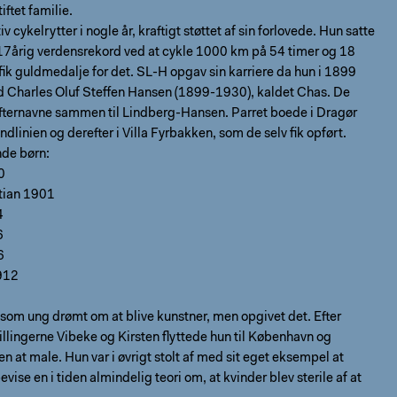
iftet familie.
v cykelrytter i nogle år, kraftigt støttet af sin forlovede. Hun satte
7årig verdensrekord ved at cykle 1000 km på 54 timer og 18
fik guldmedalje for det. SL-H opgav sin karriere da hun i 1899
ed Charles Oluf Steffen Hansen (1899-1930), kaldet Chas. De
efternavne sammen til Lindberg-Hansen. Parret boede i Dragør
ndlinien og derefter i Villa Fyrbakken, som de selv fik opført.
nde børn:
0
tian 1901
4
6
6
912
som ung drømt om at blive kunstner, men opgivet det. Efter
villingerne Vibeke og Kirsten flyttede hun til København og
n at male. Hun var i øvrigt stolt af med sit eget eksempel at
ise en i tiden almindelig teori om, at kvinder blev sterile af at