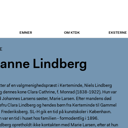
EMNER
OM KTDK
EKSTERNE
E
anne Lindberg
tter af en valgmenighedspræst i Kerteminde, Niels Lindberg
g dennes kone Clara Cathrine, f. Monrad (1838-1922). Hun var
 Johannes Larsens søster, Marie Larsen. Efter mandens død
kefru Clara Lindberg og hendes børn fra Kerteminde til Gammel
Frederiksberg. SL-H gik en tid på kunstskoler i København.
 var en tid i huset hos familien - formodentlig i 1896.
dberg opretholdt ikke kontakten med Marie Larsen, efter at hun