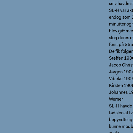
selv havde st
SL-H var akti
endog som 1
minutter og 
blev gift m
slog deres 
først på Stra
De fik følge
Steffen 190
Jacob Chris
Jørgen 190
Vibeke 190
Kirsten 190
Johannes 1
Werner
SL-H havde 
fødslen af t
begyndte ige
kunne modbev