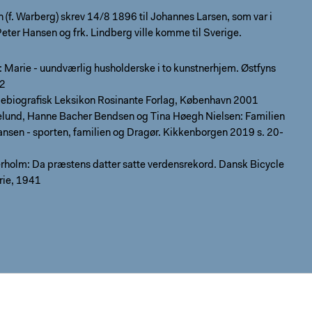
 (f. Warberg) skrev 14/8 1896 til Johannes Larsen, som var i
Peter Hansen og frk. Lindberg ville komme til Sverige.
e: Marie - uundværlig husholderske i to kunstnerhjem. Østfyns
2
ebiografisk Leksikon Rosinante Forlag, København 2001
elund, Hanne Bacher Bendsen og Tina Høegh Nielsen: Familien
nsen - sporten, familien og Dragør. Kikkenborgen 2019 s. 20-
rholm: Da præstens datter satte verdensrekord. Dansk Bicycle
rie, 1941