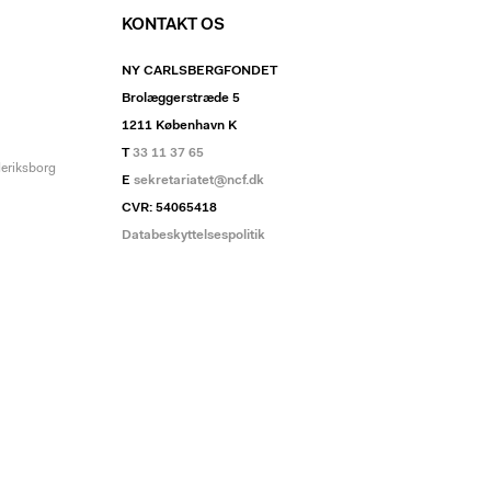
KONTAKT OS
NY CARLSBERGFONDET
Brolæggerstræde 5
1211 København K
T
33 11 37 65
deriksborg
E
sekretariatet@ncf.dk
CVR: 54065418
Databeskyttelsespolitik