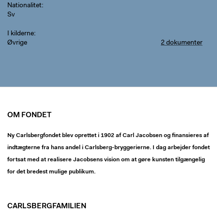
Nationalitet
Sv
I kilderne
Øvrige
2 dokumenter
OM FONDET
Ny Carlsbergfondet blev oprettet i 1902 af Carl Jacobsen og finansieres af
indtægterne fra hans andel i Carlsberg-bryggerierne. I dag arbejder fondet
fortsat med at realisere Jacobsens vision om at gøre kunsten tilgængelig
for det bredest mulige publikum.
CARLSBERGFAMILIEN