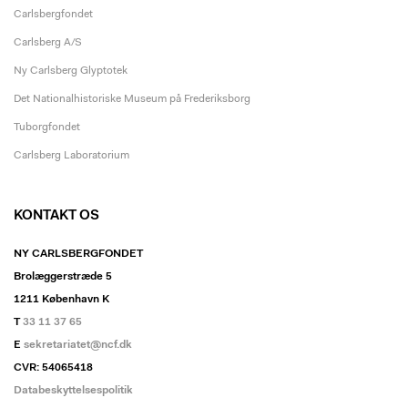
Carlsbergfondet
Carlsberg A/S
Ny Carlsberg Glyptotek
Det Nationalhistoriske Museum på Frederiksborg
Tuborgfondet
Carlsberg Laboratorium
KONTAKT OS
NY CARLSBERGFONDET
Brolæggerstræde 5
1211 København K
T
33 11 37 65
E
sekretariatet@ncf.dk
CVR: 54065418
Databeskyttelsespolitik