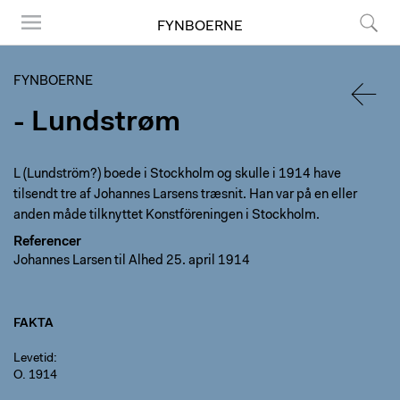
FYNBOERNE
Menu
Søg
FYNBOERNE
- Lundstrøm
TILBA
L (Lundström?) boede i Stockholm og skulle i 1914 have
tilsendt tre af Johannes Larsens træsnit. Han var på en eller
anden måde tilknyttet Konstföreningen i Stockholm.
Referencer
Johannes Larsen til Alhed 25. april 1914
FAKTA
Levetid
O. 1914