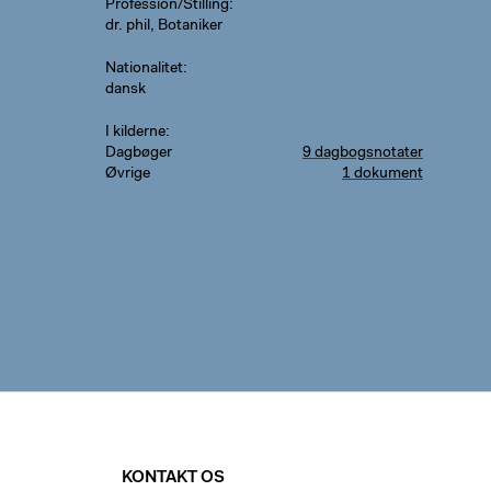
Profession/Stilling
dr. phil, Botaniker
Nationalitet
dansk
I kilderne
Dagbøger
9 dagbogsnotater
Øvrige
1 dokument
KONTAKT OS