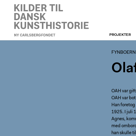
PROJEKTER
FYNBOERNE
FYNBOERN
Ola
OAH var gift
OAH var bota
Han foretog 
1925. I jul
Agnes, komm
med ombord 
han skulle t