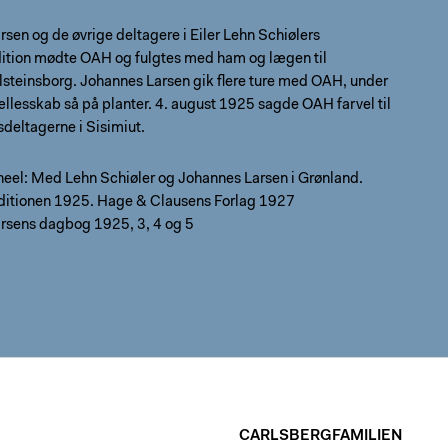
sen og de øvrige deltagere i Eiler Lehn Schiølers
ition mødte OAH og fulgtes med ham og lægen til
lsteinsborg. Johannes Larsen gik flere ture med OAH, under
fællesskab så på planter. 4. august 1925 sagde OAH farvel til
deltagerne i Sisimiut.
eel: Med Lehn Schiøler og Johannes Larsen i Grønland.
itionen 1925. Hage & Clausens Forlag 1927
rsens dagbog 1925, 3, 4 og 5
CARLSBERGFAMILIEN