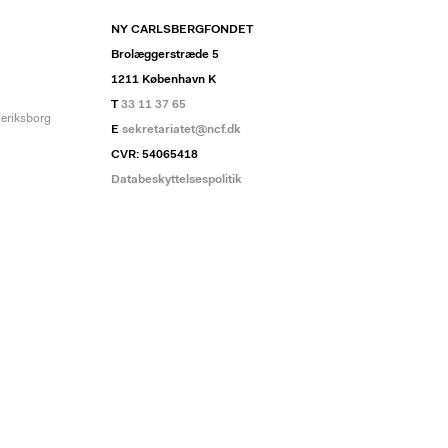
NY CARLSBERGFONDET
Brolæggerstræde 5
1211 København K
T
33 11 37 65
deriksborg
E
sekretariatet@ncf.dk
CVR: 54065418
Databeskyttelsespolitik