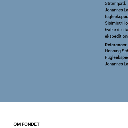
Strømfjord.
Johannes Lar
fugleeksped
Sisimiut/Ho
hvilke de i 
ekspeditions
Referencer
Henning Sch
Fugleeksped
Johannes La
OM FONDET