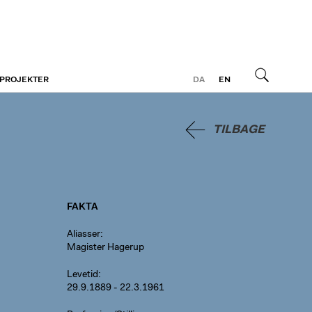
 PROJEKTER
DA
EN
Søg
TILBAGE
FAKTA
Aliasser
Magister Hagerup
Levetid
29.9.1889 - 22.3.1961