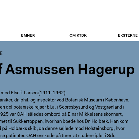
EMNER
OM KTDK
EKSTERNE
E
f Asmussen Hagerup
 med Else f. Larsen (1911-1962).
niker, dr. phil. og inspektør ved Botanisk Museum i København.
en del botaniske rejser bl.a. i Scoresbysund og Vestgrønland i
i 1925 var OAH således ombord på Einar Mikkelsens skonnert,
et til Sukkertoppen, hvor han boede hos Dr. Holbæk. Han kom
på Holbæks skib, da denne sejlede mod Holsteinsborg, hvor
ilse patienter. OAH ønskede på turen at studere igler i Sdr.