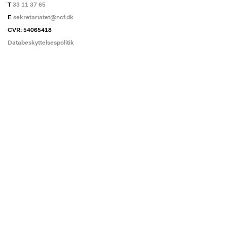
T
33 11 37 65
E
sekretariatet@ncf.dk
CVR: 54065418
Databeskyttelsespolitik