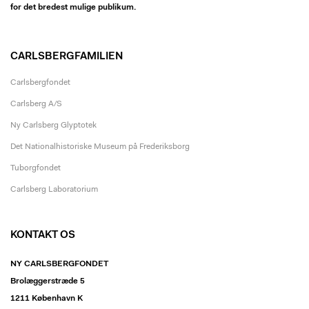
for det bredest mulige publikum.
CARLSBERGFAMILIEN
Carlsbergfondet
Carlsberg A/S
Ny Carlsberg Glyptotek
Det Nationalhistoriske Museum på Frederiksborg
Tuborgfondet
Carlsberg Laboratorium
KONTAKT OS
NY CARLSBERGFONDET
Brolæggerstræde 5
1211 København K