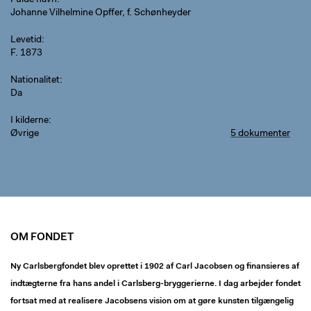
Fulde navn
Johanne Vilhelmine Opffer, f. Schønheyder
Levetid
F. 1873
Nationalitet
Da
I kilderne
Øvrige
5 dokumenter
OM FONDET
Ny Carlsbergfondet blev oprettet i 1902 af Carl Jacobsen og finansieres af
indtægterne fra hans andel i Carlsberg-bryggerierne. I dag arbejder fondet
fortsat med at realisere Jacobsens vision om at gøre kunsten tilgængelig