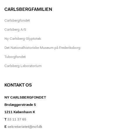
CARLSBERGFAMILIEN
Carlsbergfondet
Carlsberg A/S
Ny Carlsberg Glyptotek
Det Nationalhistoriske Museum på Frederiksborg
Tuborgfondet
Carlsberg Laboratorium
KONTAKT OS
NY CARLSBERGFONDET
Brolæggerstræde 5
1211 København K
T
33 11 37 65
E
sekretariatet@ncf.dk