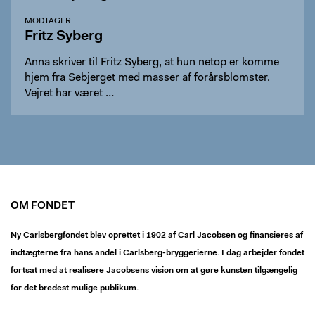
MODTAGER
Fritz Syberg
Anna skriver til Fritz Syberg, at hun netop er komme
hjem fra Sebjerget med masser af forårsblomster.
Vejret har været …
OM FONDET
Ny Carlsbergfondet blev oprettet i 1902 af Carl Jacobsen og finansieres af
indtægterne fra hans andel i Carlsberg-bryggerierne. I dag arbejder fondet
fortsat med at realisere Jacobsens vision om at gøre kunsten tilgængelig
for det bredest mulige publikum.