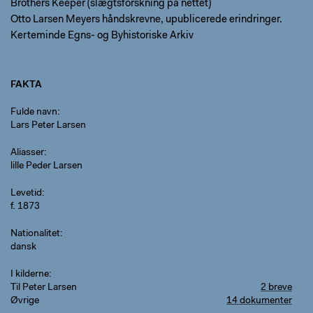
Brothers Keeper (slægtsforskning på nettet)
Otto Larsen Meyers håndskrevne, upublicerede erindringer.
Kerteminde Egns- og Byhistoriske Arkiv
FAKTA
Fulde navn
Lars Peter Larsen
Aliasser
lille Peder Larsen
Levetid
f. 1873
Nationalitet
dansk
I kilderne
Til Peter Larsen
2 breve
Øvrige
14 dokumenter