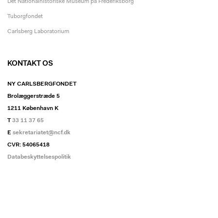
Det Nationalhistoriske Museum på Frederiksborg
Tuborgfondet
Carlsberg Laboratorium
KONTAKT OS
NY CARLSBERGFONDET
Brolæggerstræde 5
1211 København K
T
33 11 37 65
E
sekretariatet@ncf.dk
CVR: 54065418
Databeskyttelsespolitik