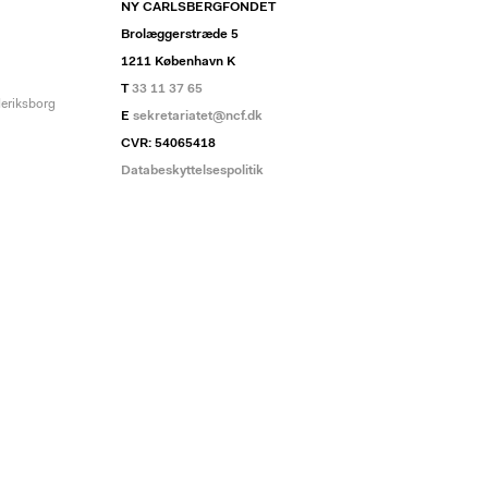
NY CARLSBERGFONDET
Brolæggerstræde 5
1211 København K
T
33 11 37 65
deriksborg
E
sekretariatet@ncf.dk
CVR: 54065418
Databeskyttelsespolitik