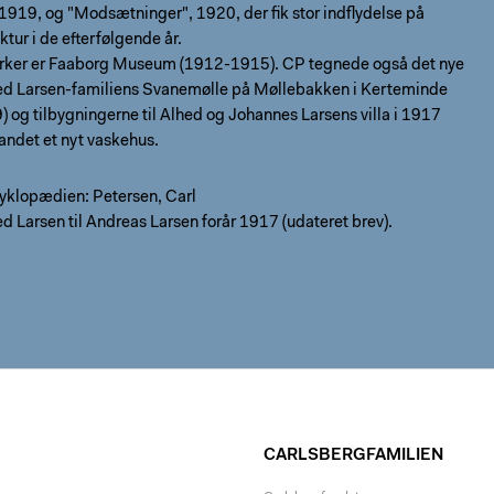
 1919, og "Modsætninger", 1920, der fik stor indflydelse på
ktur i de efterfølgende år.
rker er Faaborg Museum (1912-1915). CP tegnede også det nye
ed Larsen-familiens Svanemølle på Møllebakken i Kerteminde
) og tilbygningerne til Alhed og Johannes Larsens villa i 1917
andet et nyt vaskehus.
yklopædien: Petersen, Carl
ed Larsen til Andreas Larsen forår 1917 (udateret brev).
CARLSBERGFAMILIEN