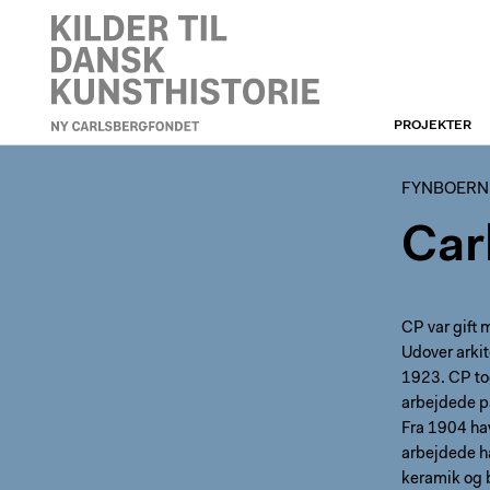
PROJEKTER
FYNBOERNE
FYNBOERN
Car
CP var gift 
Udover arki
1923. CP to
arbejdede p
Fra 1904 hav
arbejdede ha
keramik og b