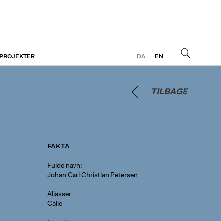
 PROJEKTER
DA
EN
Søg
TILBAGE
FAKTA
Fulde navn
Johan Carl Christian Petersen
Aliasser
Calle