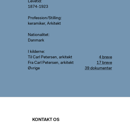
Levetid
1874-1923
Profession/Stilling
keramiker, Arkitekt
Nationalitet
Danmark
I kilderne
Til Carl Petersen, arkitekt
4 breve
Fra Carl Petersen, arkitekt
17 breve
Øvrige
39 dokumenter
KONTAKT OS