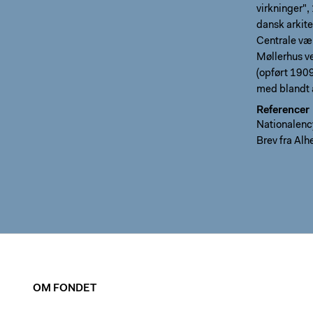
virkninger",
dansk arkite
Centrale væ
Møllerhus v
(opført 1909
med blandt 
Referencer
Nationalenc
Brev fra Alh
OM FONDET