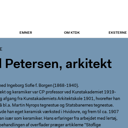
EMNER
OM KTDK
EKSTERNE
E
l Petersen, arkitekt
med Ingeborg Sofie f. Borgen (1868-1940).
tekt og keramiker var CP professor ved Kunstakademiet 1919-
g afgang fra Kunstakademiets Arkitektskole 1901, hvorefter han
å bl.a. Martin Nyrops tegnestue og Statsbanernes tegnestue.
de han eget keramisk værksted i Hvidovre, og frem til ca. 1907
n især som keramiker. Hans erfaringer fra arbejdet med lertøj,
ehandlingen af overflader præger artiklerne "Stoflige