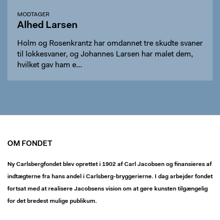
MODTAGER
Alhed Larsen
Holm og Rosenkrantz har omdannet tre skudte svaner
til lokkesvaner, og Johannes Larsen har malet dem,
hvilket gav ham e…
OM FONDET
Ny Carlsbergfondet blev oprettet i 1902 af Carl Jacobsen og finansieres af
indtægterne fra hans andel i Carlsberg-bryggerierne. I dag arbejder fondet
fortsat med at realisere Jacobsens vision om at gøre kunsten tilgængelig
for det bredest mulige publikum.