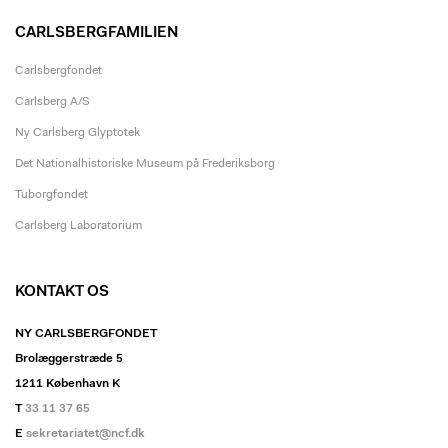
CARLSBERGFAMILIEN
Carlsbergfondet
Carlsberg A/S
Ny Carlsberg Glyptotek
Det Nationalhistoriske Museum på Frederiksborg
Tuborgfondet
Carlsberg Laboratorium
KONTAKT OS
NY CARLSBERGFONDET
Brolæggerstræde 5
1211 København K
T
33 11 37 65
E
sekretariatet@ncf.dk