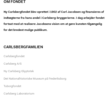
OM FONDET
Ny Carlsbergfondet blev oprettet i 1902 af Carl Jacobsen og finansieres af
indtægterne fra hans andel i Carlsberg-bryggerierne. I dag arbejder fondet
fortsat med at realisere Jacobsens vision om at gøre kunsten tilgængelig
for det bredest mulige publikum.
CARLSBERGFAMILIEN
Carlsbergfondet
Carlsberg A/S
Ny Carlsberg Glyptotek
Det Nationalhistoriske Museum på Frederiksborg
Tuborgfondet
Carlsberg Laboratorium