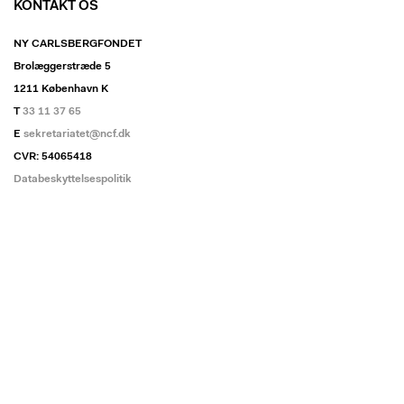
KONTAKT OS
NY CARLSBERGFONDET
Brolæggerstræde 5
1211 København K
T
33 11 37 65
E
sekretariatet@ncf.dk
CVR: 54065418
Databeskyttelsespolitik