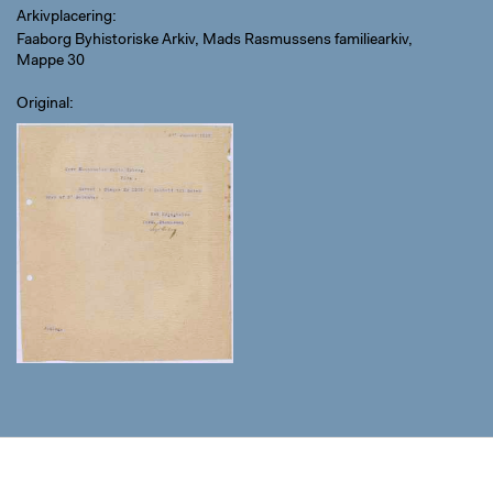
Arkivplacering
Faaborg Byhistoriske Arkiv, Mads Rasmussens familiearkiv,
Mappe 30
Original