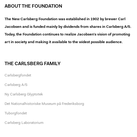
ABOUT THE FOUNDATION
The New Carlsberg Foundation was established in 1902 by brewer Carl
Jacobsen and is funded mainly by dividends from shares in Carlsberg A/S.
Today, the Foundation continues to realize Jacobsen’s vision of promoting
art in society and making it available to the widest possible audience.
THE CARLSBERG FAMILY
Carlsbergfondet
Carlsberg A/S
Ny Carlsberg Glyptotek
Det Nationalhistoriske Museum på Frederiksborg
Tuborgfondet
Carlsberg Laboratorium