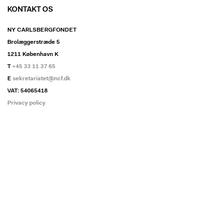
KONTAKT OS
NY CARLSBERGFONDET
Brolæggerstræde 5
1211 København K
T
+45 33 11 37 65
E
sekretariatet@ncf.dk
VAT: 54065418
Privacy policy