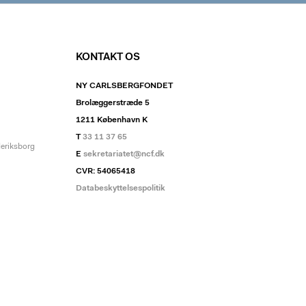
KONTAKT OS
NY CARLSBERGFONDET
Brolæggerstræde 5
1211 København K
T
33 11 37 65
deriksborg
E
sekretariatet@ncf.dk
CVR: 54065418
Databeskyttelsespolitik