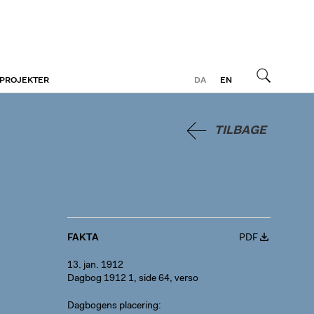
 PROJEKTER
DA
EN
Søg
TILBAGE
FAKTA
PDF
13. jan. 1912
Dagbog 1912 1, side 64, verso
Dagbogens placering