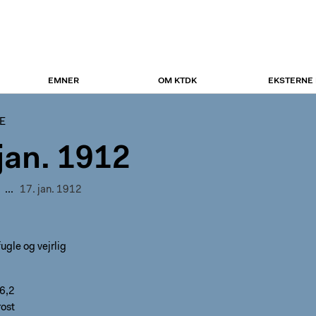
EMNER
OM KTDK
EKSTERNE
E
 jan. 1912
...
17. jan. 1912
ugle og vejrlig
6,2
rost