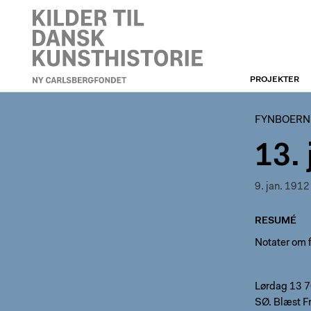
PROJEKTER
FYNBOERNE
FYNBOERN
13.
9. jan. 1912
RESUMÉ
Notater om f
Lørdag 13 7
SØ. Blæst F