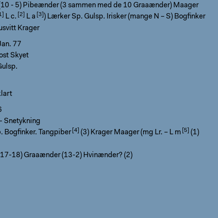
(10 - 5) Pibeænder (3 sammen med de 10 Graaænder) Maager
L c.
L a
) Lærker Sp. Gulsp. Irisker (mange N – S) Bogfinker
svitt Krager
an. 77
ost Skyet
Gulsp.
klart
6
r.- Snetykning
. Bogfinker. Tangpiber
(3) Krager Maager (mg Lr. – L m
(1)
17-18) Graaænder (13-2) Hvinænder? (2)