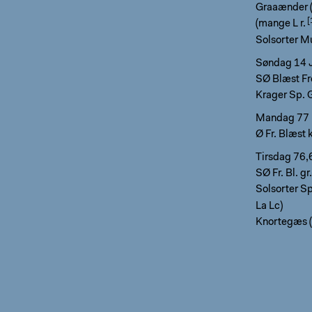
Graaænder 
(mange L r.
Solsorter Mu
Søndag 14 J
SØ Blæst Fr
Krager Sp. 
Mandag 77
Ø Fr. Blæst 
Tirsdag 76,
SØ Fr. Bl. g
Solsorter Sp
La Lc)
Knortegæs (