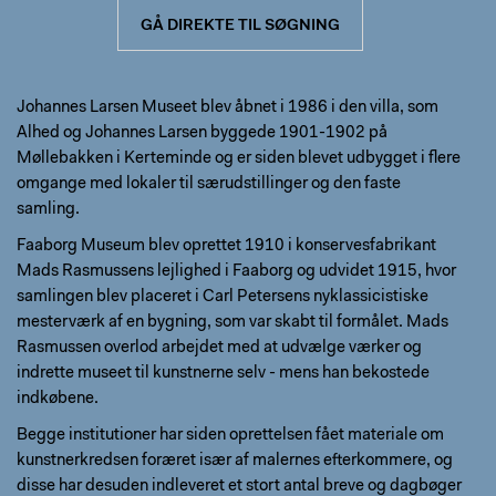
GÅ DIREKTE TIL SØGNING
Johannes Larsen Museet blev åbnet i 1986 i den villa, som
Alhed og Johannes Larsen byggede 1901-1902 på
Møllebakken i Kerteminde og er siden blevet udbygget i flere
omgange med lokaler til særudstillinger og den faste
samling.
Faaborg Museum blev oprettet 1910 i konservesfabrikant
Mads Rasmussens lejlighed i Faaborg og udvidet 1915, hvor
samlingen blev placeret i Carl Petersens nyklassicistiske
mesterværk af en bygning, som var skabt til formålet. Mads
Rasmussen overlod arbejdet med at udvælge værker og
indrette museet til kunstnerne selv - mens han bekostede
indkøbene.
Begge institutioner har siden oprettelsen fået materiale om
kunstnerkredsen foræret især af malernes efterkommere, og
disse har desuden indleveret et stort antal breve og dagbøger