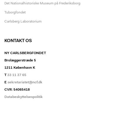
Det Nationalhistoriske Museum på Frederiksborg
Tuborgfondet
Carlsberg Laboratorium
KONTAKT OS
NY CARLSBERGFONDET
Brolæggerstræde 5
1211 København K
T
33 11 37 65
E
sekretariatet@ncf.dk
CVR: 54065418
Databeskyttelsespolitik