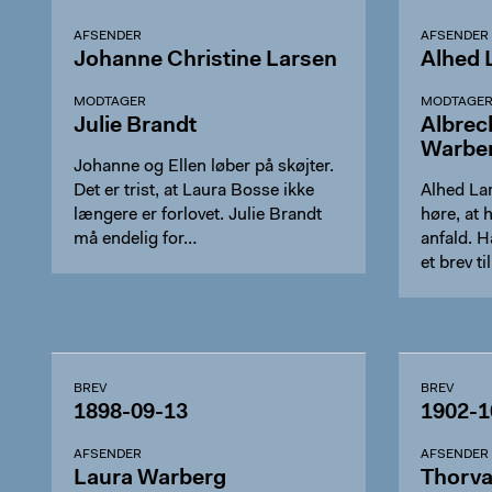
AFSENDER
AFSENDER
Johanne Christine Larsen
Alhed 
MODTAGER
MODTAGE
Julie Brandt
Albrec
Warbe
Johanne og Ellen løber på skøjter.
Det er trist, at Laura Bosse ikke
Alhed Lar
længere er forlovet. Julie Brandt
høre, at 
må endelig for…
anfald. 
et brev t
BREV
BREV
1898-09-13
1902-1
AFSENDER
AFSENDER
Laura Warberg
Thorva