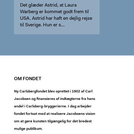
Det glæder Astrid, at Laura
Warberg er kommet godt frem til
USA. Astrid har haft en dejlig rejse
til Sverige. Hun er s…
OM FONDET
Ny Carlsbergfondet blev oprettet i 1902 af Carl
Jacobsen og finansieres af indtægterne fra hans
andel i Carlsberg-bryggerierne. I dag arbejder
fondet fortsat med at realisere Jacobsens vision
om at gøre kunsten tilgængelig for det bredest
mulige publikum.