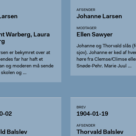
AFSENDER
Larsen
Johanne Larsen
R
MODTAGER
ht Warberg, Laura
Ellen Sawyer
rg
Johanne og Thorvald slås (f
sen er bekymret over at
sjov). Johanne er ked af hverken at
hendes far har haft et
høre fra Clemse/Climse elle
Han og moderen må sende
Snøde-Pehr. Marie Juul …
il skolen og …
BREV
0-02
1904-01-19
AFSENDER
ld Balslev
Thorvald Balslev