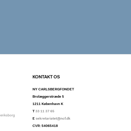
KONTAKT OS
NY CARLSBERGFONDET
Brolæggerstræde 5
1211 København K
T
33 11 37 65
deriksborg
E
sekretariatet@ncf.dk
CVR: 54065418