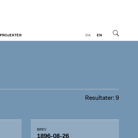
 PROJEKTER
DA
EN
Søg
Resultater: 9
BREV
1896-08-26