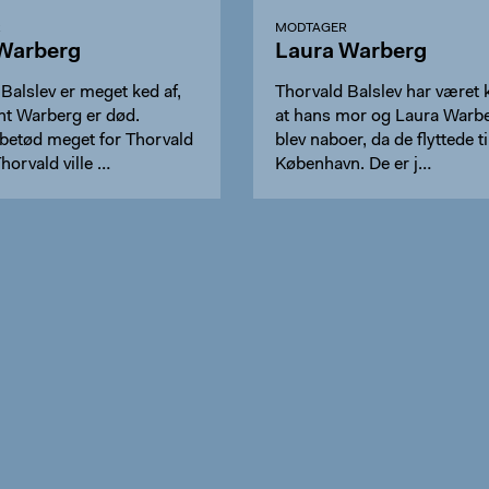
R
MODTAGER
Warberg
Laura Warberg
Balslev er meget ked af,
Thorvald Balslev har været k
ht Warberg er død.
at hans mor og Laura Warbe
betød meget for Thorvald
blev naboer, da de flyttede ti
Thorvald ville …
København. De er j…