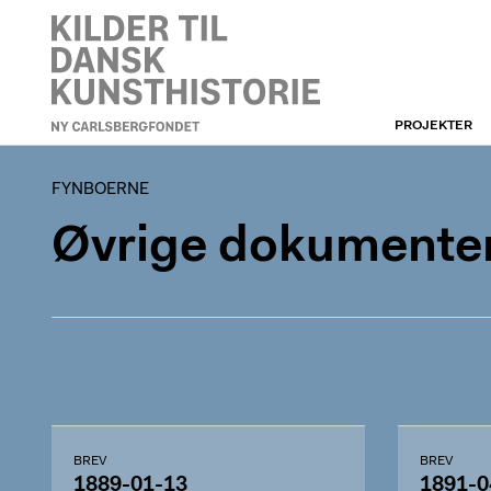
PROJEKTER
FYNBOERNE
FYNBOERNE
Øvrige dokumenter 
BREV
BREV
1889-01-13
1891-0