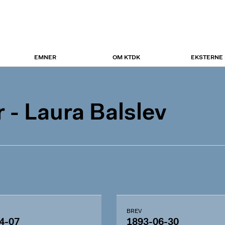
EMNER
OM KTDK
EKSTERNE
- Laura Balslev
BREV
4-07
1893-06-30