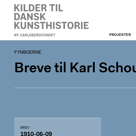
PROJEKTER
FYNBOERNE
FYNBOERNE
Breve til Karl Scho
BREV
1910-06-09