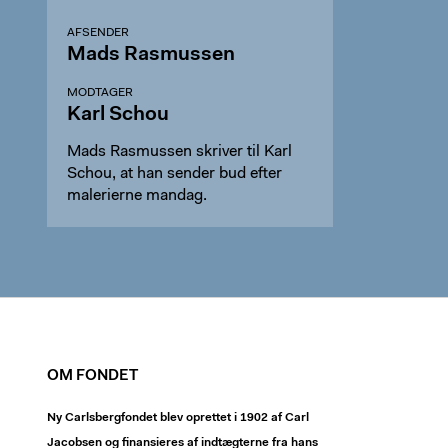
AFSENDER
Mads Rasmussen
MODTAGER
Karl Schou
Mads Rasmussen skriver til Karl
Schou, at han sender bud efter
malerierne mandag.
OM FONDET
Ny Carlsbergfondet blev oprettet i 1902 af Carl
Jacobsen og finansieres af indtægterne fra hans