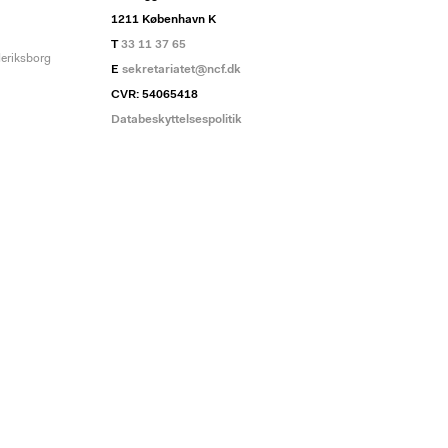
1211 København K
T
33 11 37 65
deriksborg
E
sekretariatet@ncf.dk
CVR: 54065418
Databeskyttelsespolitik