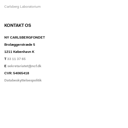
Carlsberg Laboratorium
KONTAKT OS
NY CARLSBERGFONDET
Brolæggerstræde 5
1211 København K
T
33 11 37 65
E
sekretariatet@ncf.dk
CVR: 54065418
Databeskyttelsespolitik