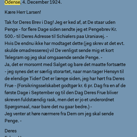
Odense
, 4. December 1924.
Kære Herr Larsen!
Tak for Deres Brev i Dag! Jeg er ked af, at De staar uden
Penge - for flere Dage siden sendte jeg et Pengebrev Kr.
500.- til Deres Adresse til Schiølers paa Uraniavej. -
Hvis De endnu ikke har modtaget dette (jeg skrev at det evt.
skulde omadresseres) vil De venligst sende mig et kort
Telegram og jeg skal omgaaende sende Penge. -
Ja, det er morsomt med Salget og bare det maatte fortsætte
- jeg synes det er særlig storartet, naar man tager Hensyn til
de elendige Tider! Det er længe siden, jeg har hørt fra Deres
Frue - (Forsikringsselskabet godtgør kr. 6 pr. Dag fra en af de
første Dage i September og til den Dag Deres Frue bliver
skreven fuldstændig rask, men det er jo et underordnet
Spørgsmaal, naar bare det nu gaar bedre.) -
Jeg venter at høre nærmere fra Dem om jeg skal sende
Penge. -
Deres