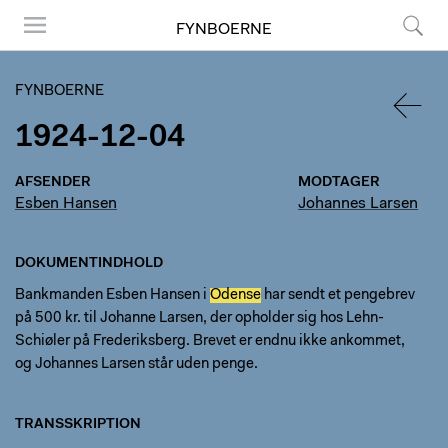
FYNBOERNE
Menu
Søg
FYNBOERNE
1924-12-04
TILBA
AFSENDER
MODTAGER
Esben Hansen
Johannes Larsen
DOKUMENTINDHOLD
Bankmanden Esben Hansen i
Odense
har sendt et pengebrev
på 500 kr. til Johanne Larsen, der opholder sig hos Lehn-
Schiøler på Frederiksberg. Brevet er endnu ikke ankommet,
og Johannes Larsen står uden penge.
TRANSSKRIPTION