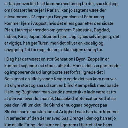
at faa jer overtalt til at komme med ud og bo der, saa skal jeg
om Foraaret hente jer i Paris vi kan jo sagtens være der
allesammen. J.V. rejser jo i Begyndelsen af Februar og
kommer hjem i August, hvis det ellers gaar efter den sidste
Plan. Han rejser sønden om gennem Palæstina, Bagdad,
Indien, Kina, Japan, Sibirien hjem. Jeg synes selvfølgelig, det
er vigtigt, han gør Turen, men det bliver en kedelig og
uhyggelig Tid for mig, det er jo ikke nogen ufarlig tur.
I Dag har der været en stor Sensation i Byen. Zeppelin er
kommet sejlende i sit store Luftskib. Hansa det saa glimrende
og imponerende ud langt borte set forfra lignede det i
Solskinnet en lille lysende Keigle og da det saa kom nær var
alt uhyre stort og saa ud som en blind Kæmpefisk med baade
Hale- og Bugfinner, man kunde næsten ikke lade være at tro
at den var levende, man fik Gaasekød af Sensation ved at se
paa den. Villum det lille Skind er nu ogsaa begyndt paa
Skolen, han er næsten lam af Artighed naar han bare kommer
i Nærheden af den der er aved 5aa Drenge i den og han er jo
kun et lille Firing, det skær en ligefrem i Hjertet at se hans