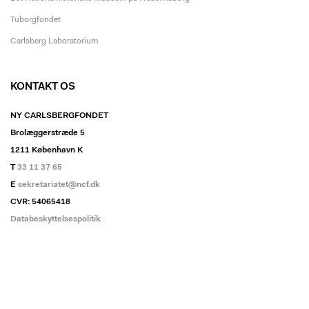
Tuborgfondet
Carlsberg Laboratorium
KONTAKT OS
NY CARLSBERGFONDET
Brolæggerstræde 5
1211 København K
T
33 11 37 65
E
sekretariatet@ncf.dk
CVR: 54065418
Databeskyttelsespolitik