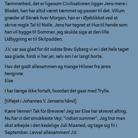
Tæmmethed, det er ligesom Civilisationen ligger Jens mere i
Blodet, han har altid været tæmmet og passer til det. Villum
græder af Skræk hver Morgen, han er i Øjeblikket ved at
skrive nogle Tal til Nolle. Jens har tegnet et Hus til hende som
han vil bygge til Sommer, jeg skulde sige at den lille
Udbygning er til Skilpadden.
J.V. var saa glad for dit sidste Brev Syberg vi er i det hele taget
saa glade, fordi vi har jer, selv om I er langt borte.
Hav det godt allesammen og mange Hilsner fra jeres
hengivne
Else
I har længe ikke fortalt, hvordan det gaar med Trylle.
[tilføjet i Johannes V. Jensens hånd]
Kære Venner! Tak for Brevene! Jeg ser Else har skrevet alting.
Nu har vi det smukkeste Vejr, "indian summer", Jeg tror man
skal arbejde i den kedelige Juli Maaned, og tage sig fri i
September. Levvel allesammen! J.V.