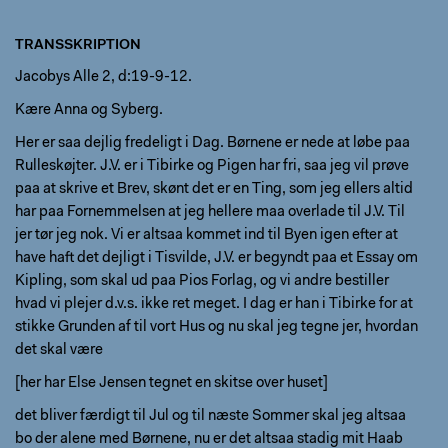
TRANSSKRIPTION
Jacobys Alle 2, d:19-9-12.
Kære Anna og Syberg.
Her er saa dejlig fredeligt i Dag. Børnene er nede at løbe paa
Rulleskøjter. J.V. er i Tibirke og Pigen har fri, saa jeg vil prøve
paa at skrive et Brev, skønt det er en Ting, som jeg ellers altid
har paa Fornemmelsen at jeg hellere maa overlade til J.V. Til
jer tør jeg nok. Vi er altsaa kommet ind til Byen igen efter at
have haft det dejligt i Tisvilde, J.V. er begyndt paa et Essay om
Kipling, som skal ud paa Pios Forlag, og vi andre bestiller
hvad vi plejer d.v.s. ikke ret meget. I dag er han i Tibirke for at
stikke Grunden af til vort Hus og nu skal jeg tegne jer, hvordan
det skal være
[her har Else Jensen tegnet en skitse over huset]
det bliver færdigt til Jul og til næste Sommer skal jeg altsaa
bo der alene med Børnene, nu er det altsaa stadig mit Haab