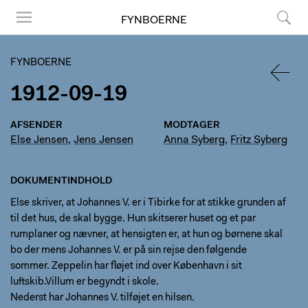
FYNBOERNE
Menu
Søg
FYNBOERNE
1912-09-19
TILBA
AFSENDER
MODTAGER
Else Jensen
,
Jens Jensen
Anna Syberg
,
Fritz Syberg
DOKUMENTINDHOLD
Else skriver, at Johannes V. er i Tibirke for at stikke grunden af
til det hus, de skal bygge. Hun skitserer huset og et par
rumplaner og nævner, at hensigten er, at hun og børnene skal
bo der mens Johannes V. er på sin rejse den følgende
sommer. Zeppelin har fløjet ind over København i sit
luftskib.Villum er begyndt i skole.
Nederst har Johannes V. tilføjet en hilsen.