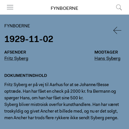
FYNBOERNE
Menu
Søg
FYNBOERNE
1929-11-02
TILBA
AFSENDER
MODTAGER
Fritz Syberg
Hans Syberg
DOKUMENTINDHOLD
Fritz Syberg er på vej til Aarhus for at se Johanne/Besse
optræde. Han har fået en check på 2000 kr. fra Bermann og
spørger Hans, om han har fået sine 500 kr.
Syberg bliver mistroisk overfor kunsthandlere. Han har været
troskyldig og givet Ancher et billede med, og nu er det solgt,
men Ancher har trods flere rykkere ikke sendt Syberg penge.