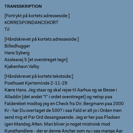
TRANSSKRIPTION
[Fortrykt på kortets adresseside:]
KORRESPONDANCEKORT
Til
[Håndskrevet på kortets adresseside:]
Billedhugger
Hans Syberg
Azaleavej 5 [et overstreget tegn]
Kjøbenhavn Valby
[Håndskrevet på kortets tekstside:]
Posthuset Kjerteminde 2-11-29
Kære Hans. Jeg staar og skal rejse til Aarhus og se Besse i
Alladdin [det andet "l" i ordet overstreget] og netop paa
Falderebet modtog jeg en Check fra Dir. Bergmann paa 2000
Kr - har Du overtaget de 500? i saa Fald er alt jo i Orden men
send mig et Par Ord desangaaende. Jeg er her paa Pladsen
igen Mandag Aften. Man bliver jo noget mistroisk mod
Kunsthandlere - der er denne Ancher som nu i saa mange Aar