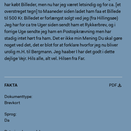
har købt Billeder, men nu har jeg været letsindig og for ca. [et
overstreget tegn] to Maaneder siden ladet ham faa et Billede
til 500 Kr. Billedet er forlængst solgt ved jeg (fra Hillingsøe)
Jeg har for ca tre Uger siden sendt ham et Rykkerbrev, og i
forrige Uge sendte jeg ham en Postopkrævning men har
stadig intet hørt fra ham. Det er ikke min Mening Du skal gøre
noget ved det, det er blot for at forklare hvorfor jeg nu bliver
urolig m.H. til Bergmann. Jeg haaber I har det godt i dette
dejlige Vejr. Hils alle, alt vel. Hilsen fra Far.
FAKTA
PDF
Dokumenttype
Brevkort
Sprog
Da