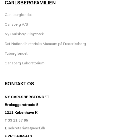
CARLSBERGFAMILIEN
Carlsbergfondet
Carlsberg A/S
Ny Carlsberg Glyptotek
Det Nationalhistoriske Museum på Frederiksborg
Tuborgfondet
Carlsberg Laboratorium
KONTAKT OS
NY CARLSBERGFONDET
Brolæggerstræde 5
1211 København K
T
33 11 37 65
E
sekretariatet@ncf.dk
CVR: 54065418