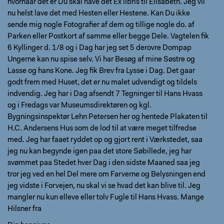
hvornaar det er Du skal have det Ex libris til Elisabeth. Jeg vil
nu helst lave det med Hesten eller Hestene. Kan Du ikke
sende mig nogle Fotografier af dem og tillige nogle do. af
Parken eller Postkort af samme eller begge Dele. Vagtelen fik
6 Kyllinger d. 1/8 og i Dag har jeg set 5 derovre Dompap
Ungerne kan nu spise selv. Vi har Besøg af mine Søstre og
Lasse og hans Kone. Jeg fik Brev fra Lysse i Dag. Det gaar
godt frem med Huset, det er nu malet udvendigt og tildels
indvendig. Jeg har i Dag afsendt 7 Tegninger til Hans Hvass
og i Fredags var Museumsdirektøren og kgl.
Bygningsinspektør Lehn Petersen her og hentede Plakaten til
H.C. Andersens Hus som de lod til at være meget tilfredse
med. Jeg har faaet ryddet op og gjort rent i Værkstedet, saa
jeg nu kan begynde igen paa det store Søbillede, jeg har
svømmet paa Stedet hver Dag i den sidste Maaned saa jeg
tror jeg ved en hel Del mere om Farverne og Belysningen end
jeg vidste i Forvejen, nu skal vi se hvad det kan blive til. Jeg
mangler nu kun elleve eller tolv Fugle til Hans Hvass. Mange
Hilsner fra