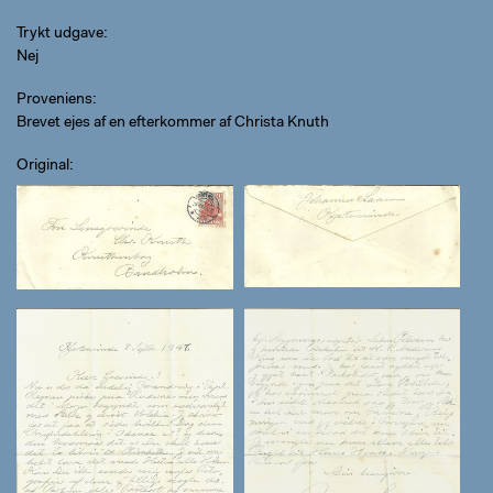
Trykt udgave
Nej
Proveniens
Brevet ejes af en efterkommer af Christa Knuth
Original