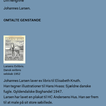
Din hengivne
Johannes Larsen.
OMTALTE GENSTANDE
Johannes
Larsen: Ex libris
til Elisabeth
Knuth. Kopi fra
Johannes
Larsens Exlibris.
Dansk exlibris
selskab 1952
Johannes Larsen laver ex libris til Elisabeth Knuth.
Han tegner illustrationer til Hans Hvass: Sjældne danske
fugle. Gyldendalske Boghandel 1947.
Larsen har lavet en plakat til HC Andersens Hus. Han ser frem
til at male på sit store søbillede.