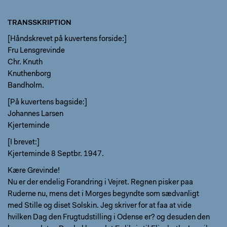
TRANSSKRIPTION
[Håndskrevet på kuvertens forside:]
Fru Lensgrevinde
Chr. Knuth
Knuthenborg
Bandholm.
[På kuvertens bagside:]
Johannes Larsen
Kjerteminde
[I brevet:]
Kjerteminde 8 Septbr. 1947.
Kære Grevinde!
Nu er der endelig Forandring i Vejret. Regnen pisker paa
Ruderne nu, mens det i Morges begyndte som sædvanligt
med Stille og diset Solskin. Jeg skriver for at faa at vide
hvilken Dag den Frugtudstilling i Odense er? og desuden den