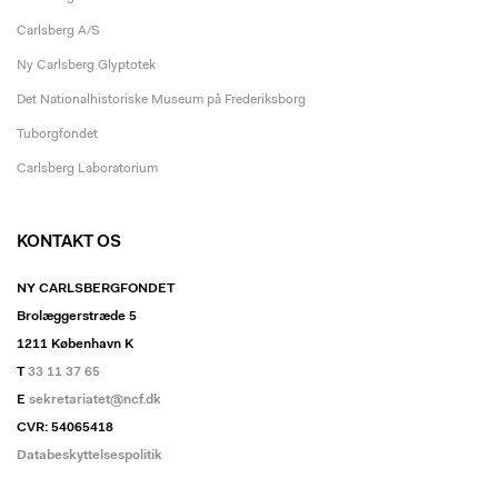
Carlsberg A/S
Ny Carlsberg Glyptotek
Det Nationalhistoriske Museum på Frederiksborg
Tuborgfondet
Carlsberg Laboratorium
KONTAKT OS
NY CARLSBERGFONDET
Brolæggerstræde 5
1211 København K
T
33 11 37 65
E
sekretariatet@ncf.dk
CVR: 54065418
Databeskyttelsespolitik