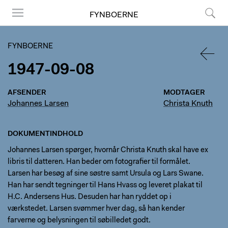
FYNBOERNE
Menu
Søg
FYNBOERNE
1947-09-08
TILBA
AFSENDER
MODTAGER
Johannes Larsen
Christa Knuth
DOKUMENTINDHOLD
Johannes Larsen spørger, hvornår Christa Knuth skal have ex
libris til datteren. Han beder om fotografier til formålet.
Larsen har besøg af sine søstre samt Ursula og Lars Swane.
Han har sendt tegninger til Hans Hvass og leveret plakat til
H.C. Andersens Hus. Desuden har han ryddet op i
værkstedet. Larsen svømmer hver dag, så han kender
farverne og belysningen til søbilledet godt.