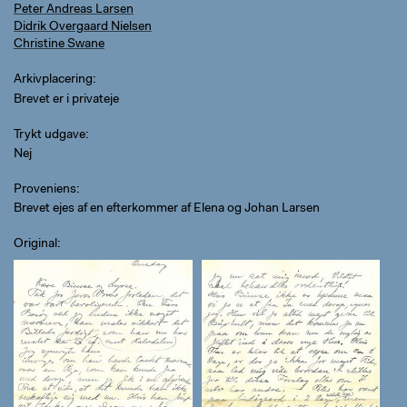
Peter Andreas Larsen
Didrik Overgaard Nielsen
Christine Swane
Arkivplacering
Brevet er i privateje
Trykt udgave
Nej
Proveniens
Brevet ejes af en efterkommer af Elena og Johan Larsen
Original