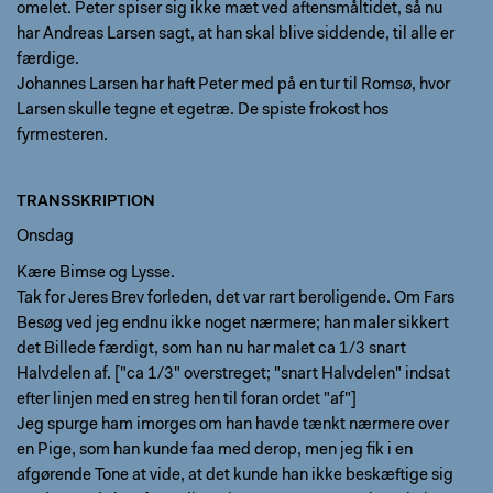
omelet. Peter spiser sig ikke mæt ved aftensmåltidet, så nu
har Andreas Larsen sagt, at han skal blive siddende, til alle er
færdige.
Johannes Larsen har haft Peter med på en tur til Romsø, hvor
Larsen skulle tegne et egetræ. De spiste frokost hos
fyrmesteren.
TRANSSKRIPTION
Onsdag
Kære Bimse og Lysse.
Tak for Jeres Brev forleden, det var rart beroligende. Om Fars
Besøg ved jeg endnu ikke noget nærmere; han maler sikkert
det Billede færdigt, som han nu har malet ca 1/3 snart
Halvdelen af. ["ca 1/3" overstreget; "snart Halvdelen" indsat
efter linjen med en streg hen til foran ordet "af"]
Jeg spurge ham imorges om han havde tænkt nærmere over
en Pige, som han kunde faa med derop, men jeg fik i en
afgørende Tone at vide, at det kunde han ikke beskæftige sig