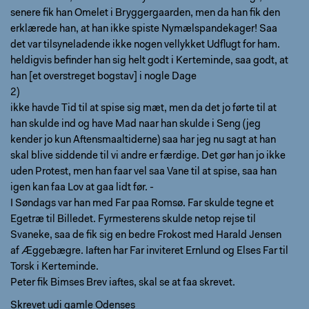
senere fik han Omelet i Bryggergaarden, men da han fik den
erklærede han, at han ikke spiste Nymælspandekager! Saa
det var tilsyneladende ikke nogen vellykket Udflugt for ham.
heldigvis befinder han sig helt godt i Kerteminde, saa godt, at
han [et overstreget bogstav] i nogle Dage
2)
ikke havde Tid til at spise sig mæt, men da det jo førte til at
han skulde ind og have Mad naar han skulde i Seng (jeg
kender jo kun Aftensmaaltiderne) saa har jeg nu sagt at han
skal blive siddende til vi andre er færdige. Det gør han jo ikke
uden Protest, men han faar vel saa Vane til at spise, saa han
igen kan faa Lov at gaa lidt før. -
I Søndags var han med Far paa Romsø. Far skulde tegne et
Egetræ til Billedet. Fyrmesterens skulde netop rejse til
Svaneke, saa de fik sig en bedre Frokost med Harald Jensen
af Æggebægre. Iaften har Far inviteret Ernlund og Elses Far til
Torsk i Kerteminde.
Peter fik Bimses Brev iaftes, skal se at faa skrevet.
Skrevet udi gamle Odenses