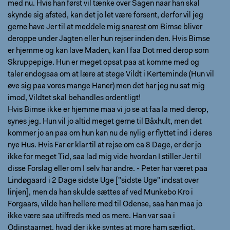
med nu. Hvis han først vil tænke over Sagen naar han skal
skynde sig afsted, kan det jo let være forsent, derfor vil jeg
gerne have Jer til at meddele mig
snarest
om Bimse bliver
deroppe under Jagten eller hun rejser inden den. Hvis Bimse
er hjemme og kan lave Maden, kan I faa Dot med derop som
Skruppepige. Hun er meget opsat paa at komme med og
taler endogsaa om at lære at stege Vildt i Kerteminde (Hun vil
øve sig paa vores mange Haner) men det har jeg nu sat mig
imod, Vildtet skal behandles ordentligt!
Hvis Bimse ikke er hjemme maa vi jo se at faa Ia med derop,
synes jeg. Hun vil jo altid meget gerne til Båxhult, men det
kommer jo an paa om hun kan nu de nylig er flyttet ind i deres
nye Hus. Hvis Far er klar til at rejse om ca 8 Dage, er der jo
ikke for meget Tid, saa lad mig vide hvordan I stiller Jer til
disse Forslag eller om I selv har andre. - Peter har været paa
Lindøgaard i 2 Dage sidste Uge ["sidste Uge" indsat over
linjen], men da han skulde sættes af ved Munkebo Kro i
Forgaars, vilde han hellere med til Odense, saa han maa jo
ikke være saa utilfreds med os mere. Han var saa i
Odinstaarnet, hvad der ikke syntes at more ham særligt,