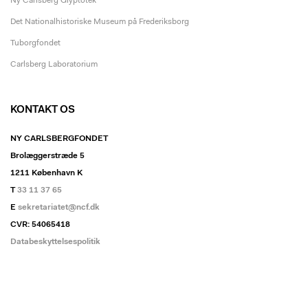
Ny Carlsberg Glyptotek
Det Nationalhistoriske Museum på Frederiksborg
Tuborgfondet
Carlsberg Laboratorium
KONTAKT OS
NY CARLSBERGFONDET
Brolæggerstræde 5
1211 København K
T
33 11 37 65
E
sekretariatet@ncf.dk
CVR: 54065418
Databeskyttelsespolitik