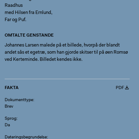
Raadhus
med Hilsen fra Ernlund,
Far og Puf.
OMTALTE GENSTANDE
Johannes Larsen malede på et billede, hvorpå der blandt
andet sås et egetræ, som han gjorde skitser til på øen Romsø
ved Kerteminde. Billedet kendes ikke.
FAKTA
PDF
Dokumenttype
Brev
Sprog
Da
Dateringsbegrundelse