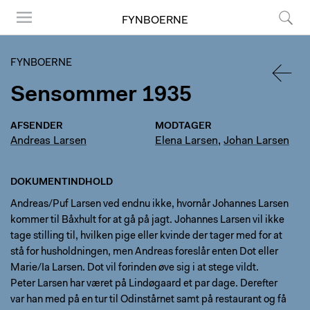
FYNBOERNE
Menu
Søg
FYNBOERNE
Sensommer 1935
TILBA
AFSENDER
MODTAGER
Andreas Larsen
Elena Larsen
,
Johan Larsen
DOKUMENTINDHOLD
Andreas/Puf Larsen ved endnu ikke, hvornår Johannes Larsen
kommer til Båxhult for at gå på jagt. Johannes Larsen vil ikke
tage stilling til, hvilken pige eller kvinde der tager med for at
stå for husholdningen, men Andreas foreslår enten Dot eller
Marie/Ia Larsen. Dot vil forinden øve sig i at stege vildt.
Peter Larsen har været på Lindøgaard et par dage. Derefter
var han med på en tur til Odinstårnet samt på restaurant og få