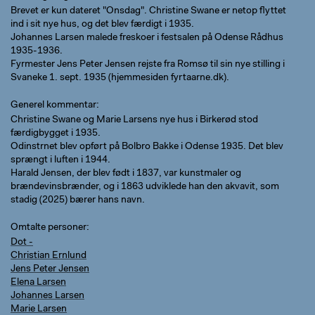
Brevet er kun dateret "Onsdag". Christine Swane er netop flyttet
ind i sit nye hus, og det blev færdigt i 1935.
Johannes Larsen malede freskoer i festsalen på Odense Rådhus
1935-1936.
Fyrmester Jens Peter Jensen rejste fra Romsø til sin nye stilling i
Svaneke 1. sept. 1935 (hjemmesiden fyrtaarne.dk).
Generel kommentar
Christine Swane og Marie Larsens nye hus i Birkerød stod
færdigbygget i 1935.
Odinstrnet blev opført på Bolbro Bakke i Odense 1935. Det blev
sprængt i luften i 1944.
Harald Jensen, der blev født i 1837, var kunstmaler og
brændevinsbrænder, og i 1863 udviklede han den akvavit, som
stadig (2025) bærer hans navn.
Omtalte personer
Dot -
Christian Ernlund
Jens Peter Jensen
Elena Larsen
Johannes Larsen
Marie Larsen