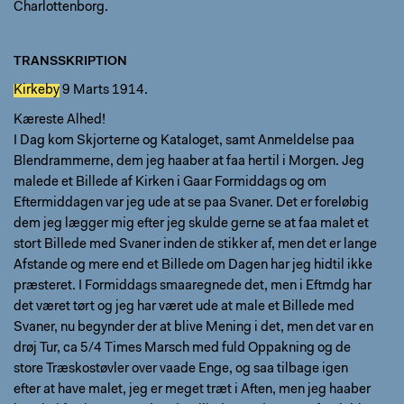
Charlottenborg.
TRANSSKRIPTION
Kirkeby
9 Marts 1914.
Kæreste Alhed!
I Dag kom Skjorterne og Kataloget, samt Anmeldelse paa
Blendrammerne, dem jeg haaber at faa hertil i Morgen. Jeg
malede et Billede af Kirken i Gaar Formiddags og om
Eftermiddagen var jeg ude at se paa Svaner. Det er foreløbig
dem jeg lægger mig efter jeg skulde gerne se at faa malet et
stort Billede med Svaner inden de stikker af, men det er lange
Afstande og mere end et Billede om Dagen har jeg hidtil ikke
præsteret. I Formiddags smaaregnede det, men i Eftmdg har
det været tørt og jeg har været ude at male et Billede med
Svaner, nu begynder der at blive Mening i det, men det var en
drøj Tur, ca 5/4 Times Marsch med fuld Oppakning og de
store Træskostøvler over vaade Enge, og saa tilbage igen
efter at have malet, jeg er meget træt i Aften, men jeg haaber