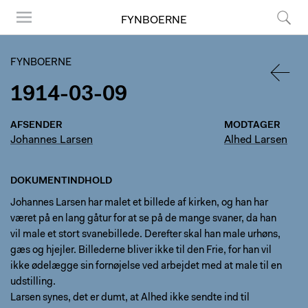
FYNBOERNE
Menu
Søg
FYNBOERNE
1914-03-09
TILBA
AFSENDER
MODTAGER
Johannes Larsen
Alhed Larsen
DOKUMENTINDHOLD
Johannes Larsen har malet et billede af kirken, og han har
været på en lang gåtur for at se på de mange svaner, da han
vil male et stort svanebillede. Derefter skal han male urhøns,
gæs og hjejler. Billederne bliver ikke til den Frie, for han vil
ikke ødelægge sin fornøjelse ved arbejdet med at male til en
udstilling.
Larsen synes, det er dumt, at Alhed ikke sendte ind til