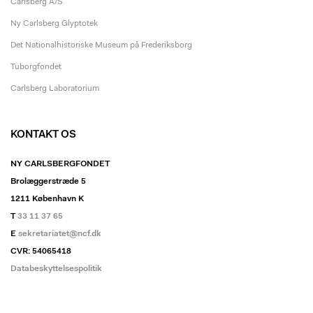
Carlsberg A/S
Ny Carlsberg Glyptotek
Det Nationalhistoriske Museum på Frederiksborg
Tuborgfondet
Carlsberg Laboratorium
KONTAKT OS
NY CARLSBERGFONDET
Brolæggerstræde 5
1211 København K
T
33 11 37 65
E
sekretariatet@ncf.dk
CVR: 54065418
Databeskyttelsespolitik