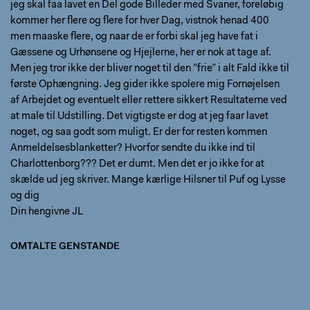
jeg skal faa lavet en Del gode Billeder med Svaner, foreløbig
kommer her flere og flere for hver Dag, vistnok henad 400
men maaske flere, og naar de er forbi skal jeg have fat i
Gæssene og Urhønsene og Hjejlerne, her er nok at tage af.
Men jeg tror ikke der bliver noget til den ”frie” i alt Fald ikke til
første Ophængning. Jeg gider ikke spolere mig Fornøjelsen
af Arbejdet og eventuelt eller rettere sikkert Resultaterne ved
at male til Udstilling. Det vigtigste er dog at jeg faar lavet
noget, og saa godt som muligt. Er der for resten kommen
Anmeldelsesblanketter? Hvorfor sendte du ikke ind til
Charlottenborg??? Det er dumt. Men det er jo ikke for at
skælde ud jeg skriver. Mange kærlige Hilsner til Puf og Lysse
og dig
Din hengivne JL
OMTALTE GENSTANDE