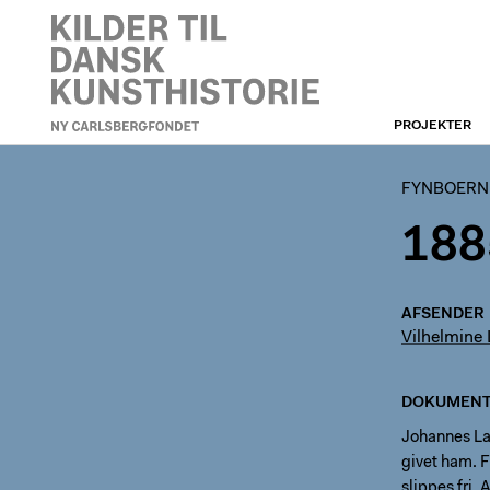
PROJEKTER
FYNBOERNE
FYNBOERN
188
AFSENDER
Vilhelmine
DOKUMENT
Johannes Lar
givet ham. F
slippes fri.