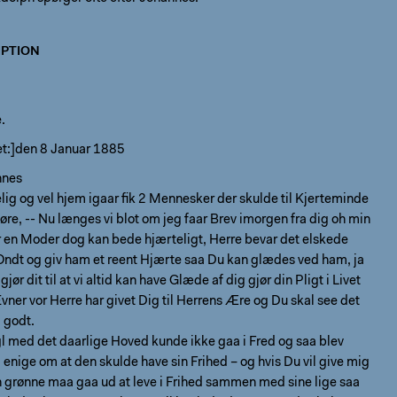
PTION
.
t:]den 8 Januar 1885
nnes
lig og vel hjem igaar fik 2 Mennesker der skulde til Kjerteminde
øre, -- Nu længes vi blot om jeg faar Brev imorgen fra dig oh min
or en Moder dog kan bede hjærteligt, Herre bevar det elskede
 Ondt og giv ham et reent Hjærte saa Du kan glædes ved ham, ja
 gjør dit til at vi altid kan have Glæde af dig gjør din Pligt i Livet
vner vor Herre har givet Dig til Herrens Ære og Du skal see det
 godt.
gl med det daarlige Hoved kunde ikke gaa i Fred og saa blev
 enige om at den skulde have sin Frihed – og hvis Du vil give mig
en grønne maa gaa ud at leve i Frihed sammen med sine lige saa