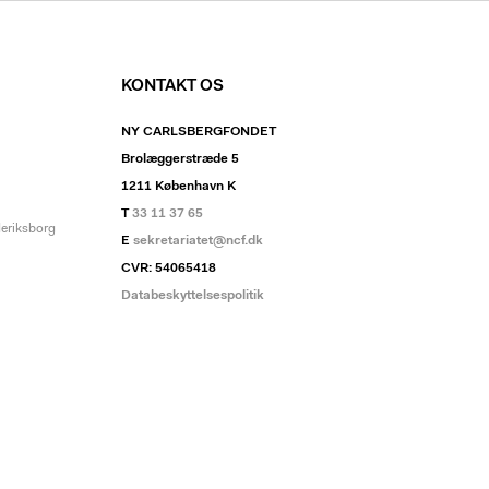
KONTAKT OS
NY CARLSBERGFONDET
Brolæggerstræde 5
1211 København K
T
33 11 37 65
deriksborg
E
sekretariatet@ncf.dk
CVR: 54065418
Databeskyttelsespolitik