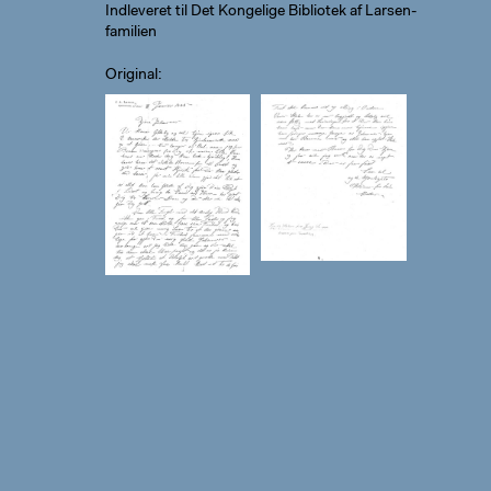
Indleveret til Det Kongelige Bibliotek af Larsen-
familien
Original