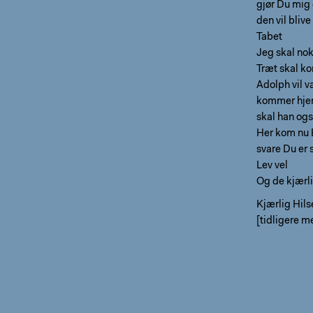
gjør Du mig 
den vil bliv
Tabet
Jeg skal nok
Træt skal ko
Adolph vil v
kommer hjem
skal han ogs
Her kom nu B
svare Du er 
Lev vel
Og de kjærli
Kjærlig Hils
[tidligere m