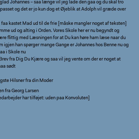
glad Johannes – saa længe vil jeg lade den gaa og du skal tro
e passet og det er jo kun dog et Øjeblik at Adolph vil græde over
 faa kastet Mad ud til de frie [måske mangler noget af teksten]
mme ud og alting i Orden. Vores Skole her er nu begyndt og
ære flittig med Læsningen for at Du kan høre ham læse naar du
 igjen han spørger mange Gange er Johannes hos Benne nu og
aa i Skole nu
rev fra Dig Du Kjære og saa vil jeg vente om der er noget at
saa sødt
gste Hilsner fra din Moder
en fra Georg Larsen
edarbejder har tilføjet: uden paa Konvoluten]