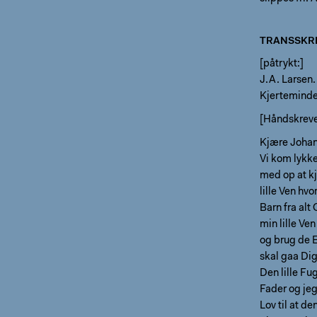
TRANSSKRI
[påtrykt:]
J.A. Larsen.
Kjerteminde
[Håndskreve
Kjære Joha
Vi kom lykke
med op at kj
lille Ven hv
Barn fra alt
min lille Ven
og brug de E
skal gaa Dig
Den lille Fu
Fader og jeg
Lov til at d