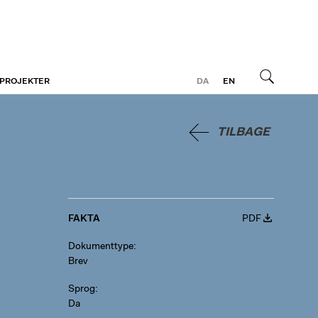
 PROJEKTER
DA
EN
Søg
TILBAGE
FAKTA
PDF
Dokumenttype
Brev
Sprog
Da