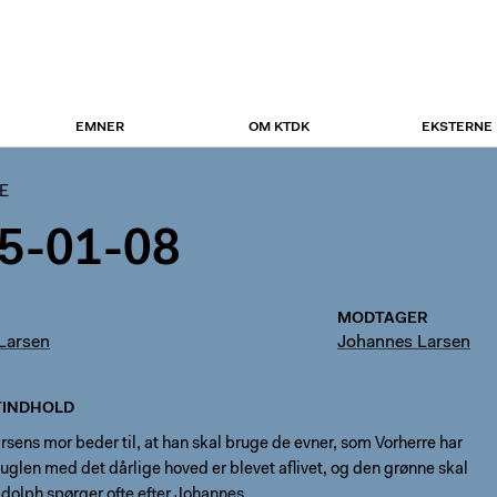
EMNER
OM KTDK
EKSTERNE
E
5-01-08
MODTAGER
 Larsen
Johannes Larsen
INDHOLD
sens mor beder til, at han skal bruge de evner, som Vorherre har
uglen med det dårlige hoved er blevet aflivet, og den grønne skal
 Adolph spørger ofte efter Johannes.