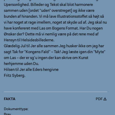
Upersonlighed. Billeder og Tekst skal blot harmonere
sammen uden [ordet ”uden” overstreget] og ikke være
bunden af hinanden. Vi må lave Illustrationsstoffet så højt så
vi har noget at rage imellem, noget at skyde ud af. Jeg skal nu
have konfereret med Las om Bogens Format. Har Du nogen
Ønsker der? Dette må vi nemlig være på det rene med af
Hensyn til Helsidesbillederne.
Glædelig Jul til Jer alle sammen Jeg husker ikke om jeg har
sagt Tak for ”Kongens Fald” – Tak! Jeg læste igen din ”Myte”
om Las – der er sg’u ingen der kan skrive om Kunst
herhjemme uden Du.
Hilsen til Jer alle Eders hengivne
Fritz Syberg.
FAKTA
PDF
Dokumenttype
Brev