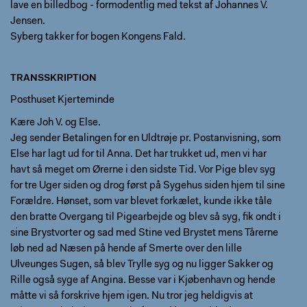
lave en billedbog - formodentlig med tekst af Johannes V.
Jensen.
Syberg takker for bogen Kongens Fald.
TRANSSKRIPTION
Posthuset Kjerteminde
Kære Joh V. og Else.
Jeg sender Betalingen for en Uldtrøje pr. Postanvisning, som
Else har lagt ud for til Anna. Det har trukket ud, men vi har
havt så meget om Ørerne i den sidste Tid. Vor Pige blev syg
for tre Uger siden og drog først på Sygehus siden hjem til sine
Forældre. Hønset, som var blevet forkælet, kunde ikke tåle
den bratte Overgang til Pigearbejde og blev så syg, fik ondt i
sine Brystvorter og sad med Stine ved Brystet mens Tårerne
løb ned ad Næsen på hende af Smerte over den lille
Ulveunges Sugen, så blev Trylle syg og nu ligger Sakker og
Rille også syge af Angina. Besse var i Kjøbenhavn og hende
måtte vi så forskrive hjem igen. Nu tror jeg heldigvis at