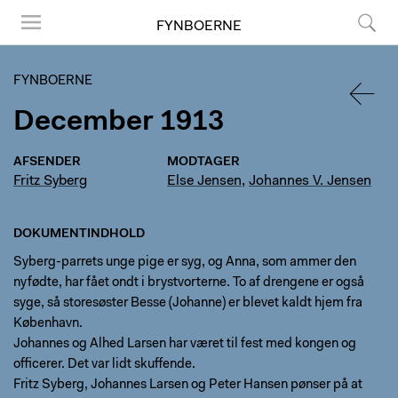
FYNBOERNE
Menu
Søg
FYNBOERNE
December 1913
TILBA
AFSENDER
MODTAGER
Fritz Syberg
Else Jensen
,
Johannes V. Jensen
DOKUMENTINDHOLD
Syberg-parrets unge pige er syg, og Anna, som ammer den
nyfødte, har fået ondt i brystvorterne. To af drengene er også
syge, så storesøster Besse (Johanne) er blevet kaldt hjem fra
København.
Johannes og Alhed Larsen har været til fest med kongen og
officerer. Det var lidt skuffende.
Fritz Syberg, Johannes Larsen og Peter Hansen pønser på at