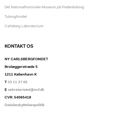
Det Nationalhistoriske Museum på Frederiksborg
Tuborgfondet
Carlsberg Laboratorium
KONTAKT OS
NY CARLSBERGFONDET
Brolæggerstræde 5
1211 København K
T
33 11 37 65
E
sekretariatet@ncf.dk
CVR: 54065418
Databeskyttelsespolitik