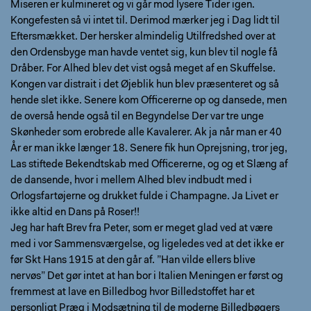
Miseren er kulmineret og vi går mod lysere Tider igen.
Kongefesten så vi intet til. Derimod mærker jeg i Dag lidt til
Eftersmækket. Der hersker almindelig Utilfredshed over at
den Ordensbyge man havde ventet sig, kun blev til nogle få
Dråber. For Alhed blev det vist også meget af en Skuffelse.
Kongen var distrait i det Øjeblik hun blev præsenteret og så
hende slet ikke. Senere kom Officererne op og dansede, men
de overså hende også til en Begyndelse Der var tre unge
Skønheder som erobrede alle Kavalerer. Ak ja når man er 40
År er man ikke længer 18. Senere fik hun Oprejsning, tror jeg,
Las stiftede Bekendtskab med Officererne, og og et Slæng af
de dansende, hvor i mellem Alhed blev indbudt med i
Orlogsfartøjerne og drukket fulde i Champagne. Ja Livet er
ikke altid en Dans på Roser!!
Jeg har haft Brev fra Peter, som er meget glad ved at være
med i vor Sammensværgelse, og ligeledes ved at det ikke er
før Skt Hans 1915 at den går af. ”Han vilde ellers blive
nervøs” Det gør intet at han bor i Italien Meningen er først og
fremmest at lave en Billedbog hvor Billedstoffet har et
personligt Præg i Modsætning til de moderne Billedbøgers