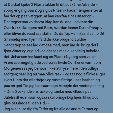
at Du skal kjøbe 2 Hjortetakker til dit udskårne Arbejde –
spørg engang paa 2 og sig os Prisen – Fader længes efter at
faa det op paa Væggen, at han kan faa sine Bøsser op –
Det regner saa voldsomt idag kan du dog undvære din
Overfrakke længere mit Barn, hvordan laaner Du en Paraply
eller bliver du vaad saa skifter Du da Tøj. Henriksen faar jo Dit
Snavsetøj med hjem ifald du ikke bruger dit uldne
Sengetæppe saa lad det gaa med, men har du brugt det i
fjors Vinter og er glad ved det saa maa du endelig beholde
det. Johansen har faaet sig en Plads i Nyborg som vel er
Vi ere saameget glade ved vores hvide Ovn her er varmt om
Morgenen saa jeg behøver ikke at fryse mere i den tidlige
Morgen; naar jeg nu maa blive rask – og faa nogle flinke Piger
i vort Hjem der vil arbejde og være flittige – saa haaber jeg
paa en god Tid jeg har saameget Arbejde der venter paa mig
– Dine Søskende ere raske og tænke med Glæde paa
Juletravlheden som ogsaa skal bringe Dig hjem til os Gud
give os Glæde til den Tid.- -
Jeg skal hilse dig fra Fader og fra alle de andre Farmor og