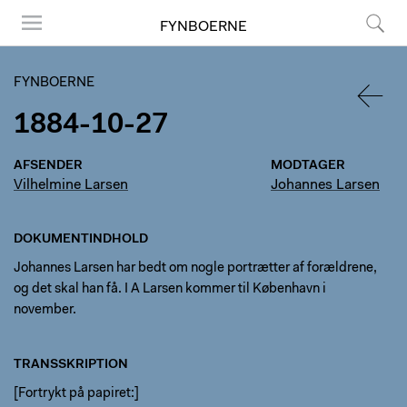
FYNBOERNE
Menu
Søg
FYNBOERNE
1884-10-27
TILBA
AFSENDER
MODTAGER
Vilhelmine Larsen
Johannes Larsen
DOKUMENTINDHOLD
Johannes Larsen har bedt om nogle portrætter af forældrene,
og det skal han få. I A Larsen kommer til København i
november.
TRANSSKRIPTION
[Fortrykt på papiret:]