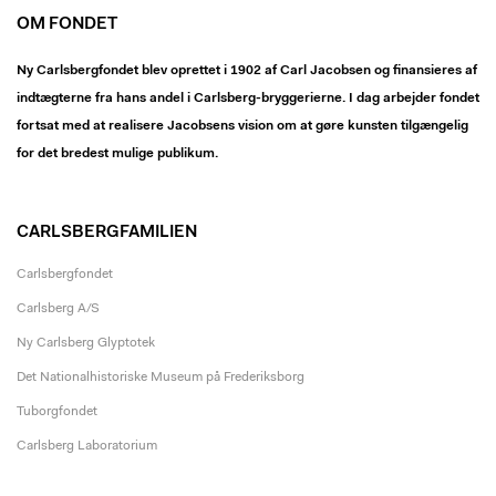
OM FONDET
Ny Carlsbergfondet blev oprettet i 1902 af Carl Jacobsen og finansieres af
indtægterne fra hans andel i Carlsberg-bryggerierne. I dag arbejder fondet
fortsat med at realisere Jacobsens vision om at gøre kunsten tilgængelig
for det bredest mulige publikum.
CARLSBERGFAMILIEN
Carlsbergfondet
Carlsberg A/S
Ny Carlsberg Glyptotek
Det Nationalhistoriske Museum på Frederiksborg
Tuborgfondet
Carlsberg Laboratorium