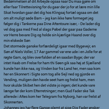
Bedømmelsen af dit Arbejde ogsaa naar Du maa gjøre om
eller faar Tilrettevisning for du gaar der jo for at lære min lille
Skat hvordan gaar det dig hos Klingsaj fortæl ogsaa om det
om alt muligt søde Barn – jeg kan ikke høre formeget jeg
følger dig i Tankerne paa Dine Aftentoure især, - De lader dig
vel dog gaa med Fred al slags Pøbel der gaar paa Gaderne
vor Herre bevare Dig og holde sin kjærlige Haand over dig
min elskede Søn
Det stormede ganske forfærdeligt igaar med Bygevejr, en
Søn af Niels Voller, 17 Aar gammel var ene ude i en Jolle for at
røgte Garn, og blev overfalden af en saadan Byge; der var
intet Haab om Frelse for ham thi Søen gik saa høj at Sjælland
kunde han ikke naa, og Vinden bar fra Land her, men saa kom
her en Skonnert i Sigte som tog alle Sejl ned og gjorde en
Vending, muligen den havde seet ham og frelst ham, men
hvor skulde Skibet hen det vidste jo ingen; det kunde vare
længe før der kom Efterretninger; men Gud Fader ske Tak
allerede i Aftes kom her Telegram fra Nyborg, han var frelst af
Skonnerten.
Johannes jeg har flere Gange glemt at sige Dig Fader ønsker