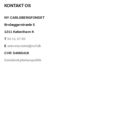
KONTAKT OS
NY CARLSBERGFONDET
Brolæggerstræde 5
1211 København K
T
33 11 37 65
E
sekretariatet@ncf.dk
CVR: 54065418
Databeskyttelsespolitik