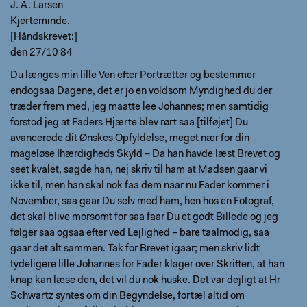
J. A. Larsen
Kjerteminde.
[Håndskrevet:]
den 27/10 84
Du længes min lille Ven efter Portrætter og bestemmer
endogsaa Dagene, det er jo en voldsom Myndighed du der
træder frem med, jeg maatte lee Johannes; men samtidig
forstod jeg at Faders Hjærte blev rørt saa [tilføjet] Du
avancerede dit Ønskes Opfyldelse, meget nær for din
mageløse Ihærdigheds Skyld – Da han havde læst Brevet og
seet kvalet, sagde han, nej skriv til ham at Madsen gaar vi
ikke til, men han skal nok faa dem naar nu Fader kommer i
November, saa gaar Du selv med ham, hen hos en Fotograf,
det skal blive morsomt for saa faar Du et godt Billede og jeg
følger saa ogsaa efter ved Lejlighed – bare taalmodig, saa
gaar det alt sammen. Tak for Brevet igaar; men skriv lidt
tydeligere lille Johannes for Fader klager over Skriften, at han
knap kan læse den, det vil du nok huske. Det var dejligt at Hr
Schwartz syntes om din Begyndelse, fortæl altid om