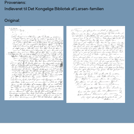
Proveniens
Indleveret til Det Kongelige Bibliotek af Larsen-familien
Original