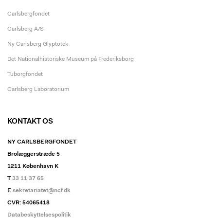
Carlsbergfondet
Carlsberg A/S
Ny Carlsberg Glyptotek
Det Nationalhistoriske Museum på Frederiksborg
Tuborgfondet
Carlsberg Laboratorium
KONTAKT OS
NY CARLSBERGFONDET
Brolæggerstræde 5
1211 København K
T
33 11 37 65
E
sekretariatet@ncf.dk
CVR: 54065418
Databeskyttelsespolitik