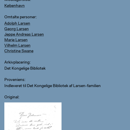
Modtagersted
København
Omtalte personer
Adolph Larsen
Georg Larsen
Jeppe Andreas Larsen
Marie Larsen
Vilhelm Larsen
Christine Swane
Arkivplacering
Det Kongelige Bibliotek
Proveniens
Indleveret til Det Kongelige Bibliotek af Larsen-familien
Original