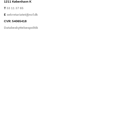
1211 København K
T
33 11 37 65
E
sekretariatet@ncf.dk
CVR: 54065418
Databeskyttelsespolitik