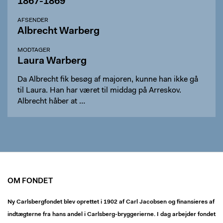
1867-1869
AFSENDER
Albrecht Warberg
MODTAGER
Laura Warberg
Da Albrecht fik besøg af majoren, kunne han ikke gå
til Laura. Han har været til middag på Arreskov.
Albrecht håber at …
OM FONDET
Ny Carlsbergfondet blev oprettet i 1902 af Carl Jacobsen og finansieres af
indtægterne fra hans andel i Carlsberg-bryggerierne. I dag arbejder fondet