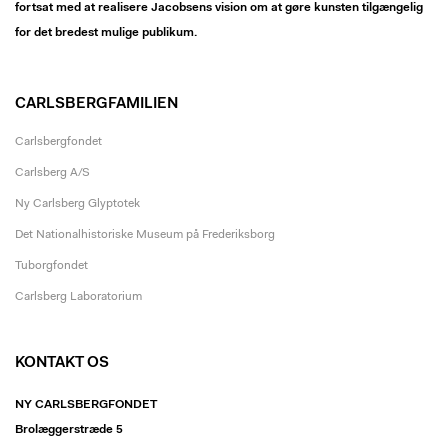
fortsat med at realisere Jacobsens vision om at gøre kunsten tilgængelig
for det bredest mulige publikum.
CARLSBERGFAMILIEN
Carlsbergfondet
Carlsberg A/S
Ny Carlsberg Glyptotek
Det Nationalhistoriske Museum på Frederiksborg
Tuborgfondet
Carlsberg Laboratorium
KONTAKT OS
NY CARLSBERGFONDET
Brolæggerstræde 5