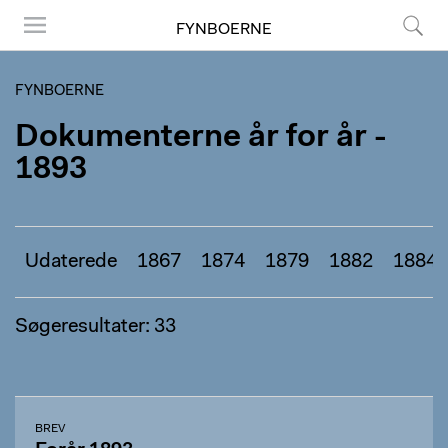
FYNBOERNE
Menu
Søg
FYNBOERNE
Dokumenterne år for år -
1893
Udaterede
1867
1874
1879
1882
1884
Søgeresultater: 33
BREV