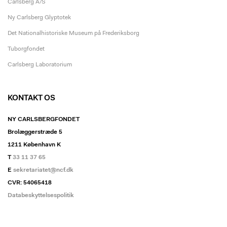
Carlsberg A/S
Ny Carlsberg Glyptotek
Det Nationalhistoriske Museum på Frederiksborg
Tuborgfondet
Carlsberg Laboratorium
KONTAKT OS
NY CARLSBERGFONDET
Brolæggerstræde 5
1211 København K
T
33 11 37 65
E
sekretariatet@ncf.dk
CVR: 54065418
Databeskyttelsespolitik