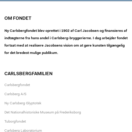
OM FONDET
Ny Carlsbergfondet blev oprettet i 1902 af Carl Jacobsen og finansieres af
indtægterne fra hans andel i Carlsberg-bryggerierne. I dag arbejder fondet
fortsat med at realisere Jacobsens vision om at gøre kunsten tilgængelig
for det bredest mulige publikum.
CARLSBERGFAMILIEN
Carlsbergfondet
Carlsberg A/S
Ny Carlsberg Glyptotek
Det Nationalhistoriske Museum på Frederiksborg
Tuborgfondet
Carlsberg Laboratorium