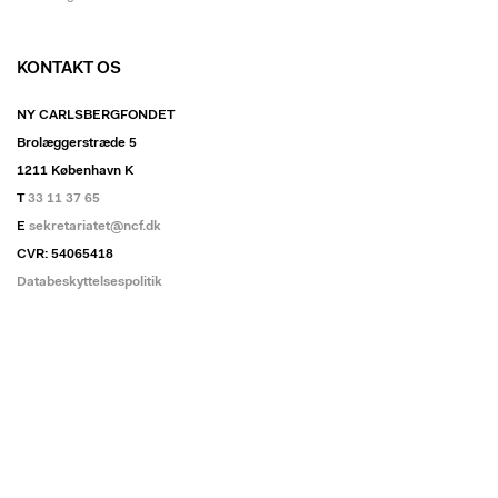
KONTAKT OS
NY CARLSBERGFONDET
Brolæggerstræde 5
1211 København K
T
33 11 37 65
E
sekretariatet@ncf.dk
CVR: 54065418
Databeskyttelsespolitik