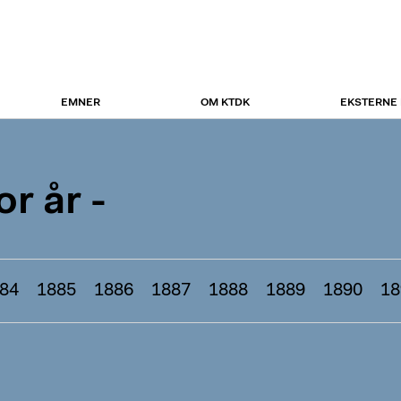
EMNER
OM KTDK
EKSTERNE
r år -
84
1885
1886
1887
1888
1889
1890
18