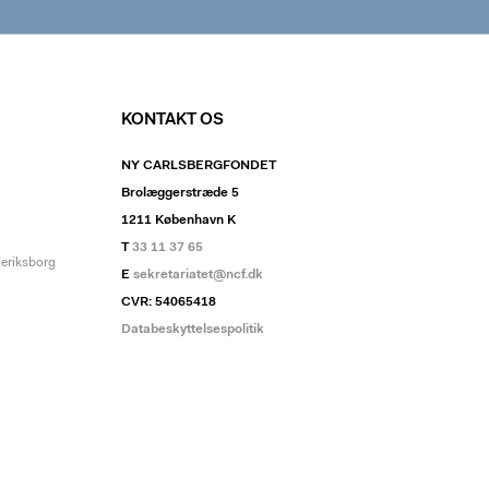
KONTAKT OS
NY CARLSBERGFONDET
Brolæggerstræde 5
1211 København K
T
33 11 37 65
deriksborg
E
sekretariatet@ncf.dk
CVR: 54065418
Databeskyttelsespolitik