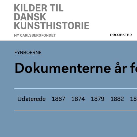
PROJEKTER
FYNBOERNE
FYNBOERNE
Dokumenterne år fo
Udaterede
1867
1874
1879
1882
18