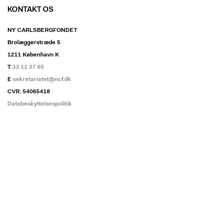
KONTAKT OS
NY CARLSBERGFONDET
Brolæggerstræde 5
1211 København K
T
33 11 37 65
E
sekretariatet@ncf.dk
CVR: 54065418
Databeskyttelsespolitik