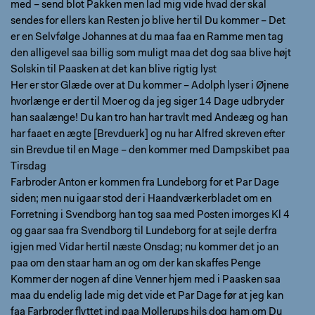
med – send blot Pakken men lad mig vide hvad der skal
sendes for ellers kan Resten jo blive her til Du kommer – Det
er en Selvfølge Johannes at du maa faa en Ramme men tag
den alligevel saa billig som muligt maa det dog saa blive højt
Solskin til Paasken at det kan blive rigtig lyst
Her er stor Glæde over at Du kommer – Adolph lyser i Øjnene
hvorlænge er der til Moer og da jeg siger 14 Dage udbryder
han saalænge! Du kan tro han har travlt med Andeæg og han
har faaet en ægte [Brevduerk] og nu har Alfred skreven efter
sin Brevdue til en Mage – den kommer med Dampskibet paa
Tirsdag
Farbroder Anton er kommen fra Lundeborg for et Par Dage
siden; men nu igaar stod der i Haandværkerbladet om en
Forretning i Svendborg han tog saa med Posten imorges Kl 4
og gaar saa fra Svendborg til Lundeborg for at sejle derfra
igjen med Vidar hertil næste Onsdag; nu kommer det jo an
paa om den staar ham an og om der kan skaffes Penge
Kommer der nogen af dine Venner hjem med i Paasken saa
maa du endelig lade mig det vide et Par Dage før at jeg kan
faa Farbroder flyttet ind paa Mollerups hils dog ham om Du