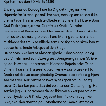
Kjerteminde den 20 Marts 1890
Endelig saa lod Du dog høre fra Dig det vil jeg nu ikke
skjænde for [ulæselige ord] har hørt, men jeg ønsker det ikke
gjerne taget fra min bedste Glæde er [at høre] fra I kjære Børn
Gud Fader [beskjær]me Eder fra alt Ondt – Vilhelm
beklagede at Rammen ikke blev saa smuk som han ønskede
men du skulde nu afgjøre det, hans Mening var at den vilde
misklæde det smukke Billede som Undskyldning skrev han at
det var hans første Arbejde af den Slags
Du har saa ikke hørt at Klassen gjorde i Chocoladegilde og
bad Vilhelm med som Æresgjæst Drengene gav hver 35 Øre
og der blev drukken storartet. Klassens Bajads holdt Talen.
Vilhelm faar snart [ulæseligt ord] Ferie – saa følges vel I to
Brødre ad det var os en glædelig Overraskelse at faa dig hjem
saa maa vel Herr Zartmann have synes godt om [billedet]
siden Du tænker paa at faa det op til anden Ophængning. Her
sender jeg 2 Blindrammer da jeg ikke var sikker paa om det
er den tynde, de 5 Kr skal jeg se at faa i Pakken i dag hvis
ikke, skal den snart følge – Mærkerne og Convolutterne er