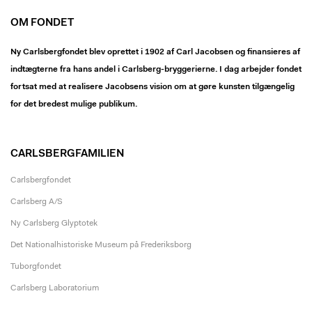
OM FONDET
Ny Carlsbergfondet blev oprettet i 1902 af Carl Jacobsen og finansieres af
indtægterne fra hans andel i Carlsberg-bryggerierne. I dag arbejder fondet
fortsat med at realisere Jacobsens vision om at gøre kunsten tilgængelig
for det bredest mulige publikum.
CARLSBERGFAMILIEN
Carlsbergfondet
Carlsberg A/S
Ny Carlsberg Glyptotek
Det Nationalhistoriske Museum på Frederiksborg
Tuborgfondet
Carlsberg Laboratorium