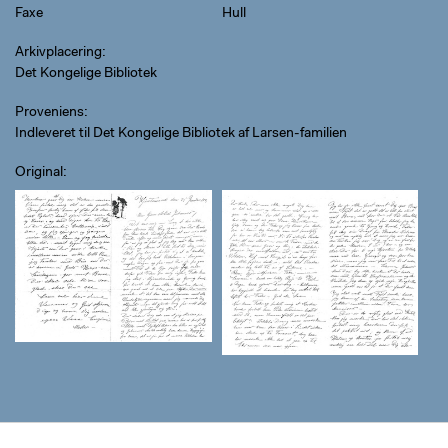
Faxe
Hull
Arkivplacering
Det Kongelige Bibliotek
Proveniens
Indleveret til Det Kongelige Bibliotek af Larsen-familien
Original