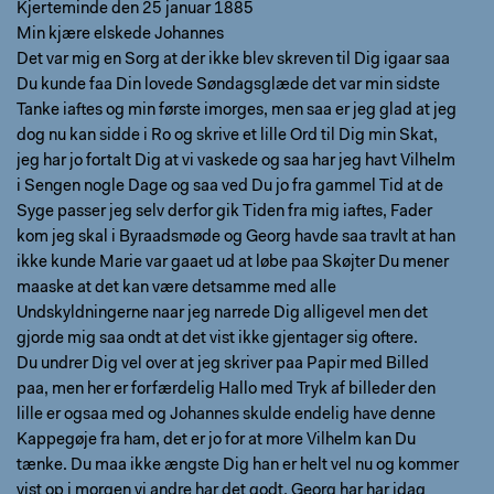
Kjerteminde den 25 januar 1885
Min kjære elskede Johannes
Det var mig en Sorg at der ikke blev skreven til Dig igaar saa
Du kunde faa Din lovede Søndagsglæde det var min sidste
Tanke iaftes og min første imorges, men saa er jeg glad at jeg
dog nu kan sidde i Ro og skrive et lille Ord til Dig min Skat,
jeg har jo fortalt Dig at vi vaskede og saa har jeg havt Vilhelm
i Sengen nogle Dage og saa ved Du jo fra gammel Tid at de
Syge passer jeg selv derfor gik Tiden fra mig iaftes, Fader
kom jeg skal i Byraadsmøde og Georg havde saa travlt at han
ikke kunde Marie var gaaet ud at løbe paa Skøjter Du mener
maaske at det kan være detsamme med alle
Undskyldningerne naar jeg narrede Dig alligevel men det
gjorde mig saa ondt at det vist ikke gjentager sig oftere.
Du undrer Dig vel over at jeg skriver paa Papir med Billed
paa, men her er forfærdelig Hallo med Tryk af billeder den
lille er ogsaa med og Johannes skulde endelig have denne
Kappegøje fra ham, det er jo for at more Vilhelm kan Du
tænke. Du maa ikke ængste Dig han er helt vel nu og kommer
vist op i morgen vi andre har det godt. Georg har har idag