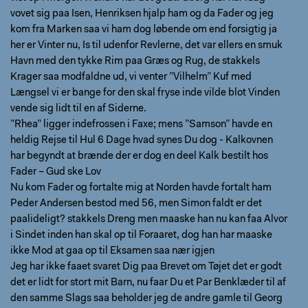
vovet sig paa Isen, Henriksen hjalp ham og da Fader og jeg
kom fra Marken saa vi ham dog løbende om end forsigtig ja
her er Vinter nu, Is til udenfor Revlerne, det var ellers en smuk
Havn med den tykke Rim paa Græs og Rug, de stakkels
Krager saa modfaldne ud, vi venter ”Vilhelm” Kuf med
Længsel vi er bange for den skal fryse inde vilde blot Vinden
vende sig lidt til en af Siderne.
”Rhea” ligger indefrossen i Faxe; mens ”Samson” havde en
heldig Rejse til Hul 6 Dage hvad synes Du dog - Kalkovnen
har begyndt at brænde der er dog en deel Kalk bestilt hos
Fader – Gud ske Lov
Nu kom Fader og fortalte mig at Norden havde fortalt ham
Peder Andersen bestod med 56, men Simon faldt er det
paalideligt? stakkels Dreng men maaske han nu kan faa Alvor
i Sindet inden han skal op til Foraaret, dog han har maaske
ikke Mod at gaa op til Eksamen saa nær igjen
Jeg har ikke faaet svaret Dig paa Brevet om Tøjet det er godt
det er lidt for stort mit Barn, nu faar Du et Par Benklæder til af
den samme Slags saa beholder jeg de andre gamle til Georg