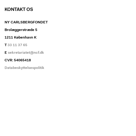
KONTAKT OS
NY CARLSBERGFONDET
Brolæggerstræde 5
1211 København K
T
33 11 37 65
E
sekretariatet@ncf.dk
CVR: 54065418
Databeskyttelsespolitik