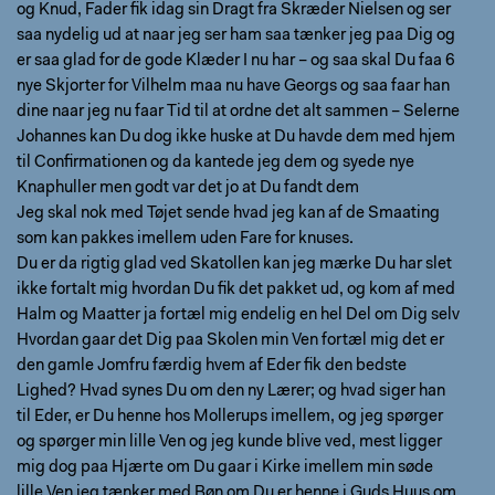
og Knud, Fader fik idag sin Dragt fra Skræder Nielsen og ser
saa nydelig ud at naar jeg ser ham saa tænker jeg paa Dig og
er saa glad for de gode Klæder I nu har – og saa skal Du faa 6
nye Skjorter for Vilhelm maa nu have Georgs og saa faar han
dine naar jeg nu faar Tid til at ordne det alt sammen – Selerne
Johannes kan Du dog ikke huske at Du havde dem med hjem
til Confirmationen og da kantede jeg dem og syede nye
Knaphuller men godt var det jo at Du fandt dem
Jeg skal nok med Tøjet sende hvad jeg kan af de Smaating
som kan pakkes imellem uden Fare for knuses.
Du er da rigtig glad ved Skatollen kan jeg mærke Du har slet
ikke fortalt mig hvordan Du fik det pakket ud, og kom af med
Halm og Maatter ja fortæl mig endelig en hel Del om Dig selv
Hvordan gaar det Dig paa Skolen min Ven fortæl mig det er
den gamle Jomfru færdig hvem af Eder fik den bedste
Lighed? Hvad synes Du om den ny Lærer; og hvad siger han
til Eder, er Du henne hos Mollerups imellem, og jeg spørger
og spørger min lille Ven og jeg kunde blive ved, mest ligger
mig dog paa Hjærte om Du gaar i Kirke imellem min søde
lille Ven jeg tænker med Bøn om Du er henne i Guds Huus om