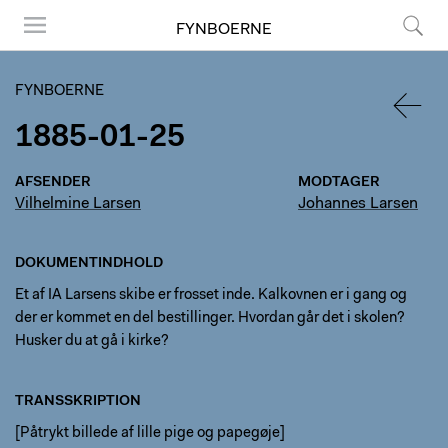
FYNBOERNE
Menu
Søg
FYNBOERNE
1885-01-25
TILBA
AFSENDER
MODTAGER
Vilhelmine Larsen
Johannes Larsen
DOKUMENTINDHOLD
Et af IA Larsens skibe er frosset inde. Kalkovnen er i gang og
der er kommet en del bestillinger. Hvordan går det i skolen?
Husker du at gå i kirke?
TRANSSKRIPTION
[Påtrykt billede af lille pige og papegøje]