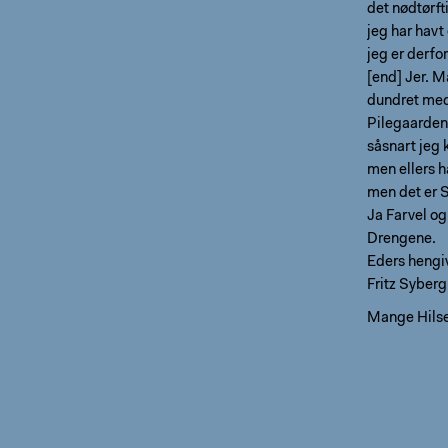
det nødtørft
jeg har havt
jeg er derfo
[end] Jer. M
dundret med 
Pilegaarden
såsnart jeg
men ellers 
men det er S
Ja Farvel og 
Drengene.
Eders hengi
Fritz Syberg
Mange Hilsen