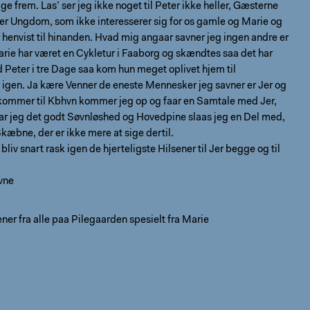
ige frem. Las’ ser jeg ikke noget til Peter ikke heller, Gæsterne
 er Ungdom, som ikke interesserer sig for os gamle og Marie og
r henvist til hinanden. Hvad mig angaar savner jeg ingen andre er
arie har været en Cykletur i Faaborg og skændtes saa det har
Peter i tre Dage saa kom hun meget oplivet hjem til
 igen. Ja kære Venner de eneste Mennesker jeg savner er Jer og
 kommer til Kbhvn kommer jeg op og faar en Samtale med Jer,
har jeg det godt Søvnløshed og Hovedpine slaas jeg en Del med,
kæbne, der er ikke mere at sige dertil.
bliv snart rask igen de hjerteligste Hilsener til Jer begge og til
vne
er fra alle paa Pilegaarden spesielt fra Marie