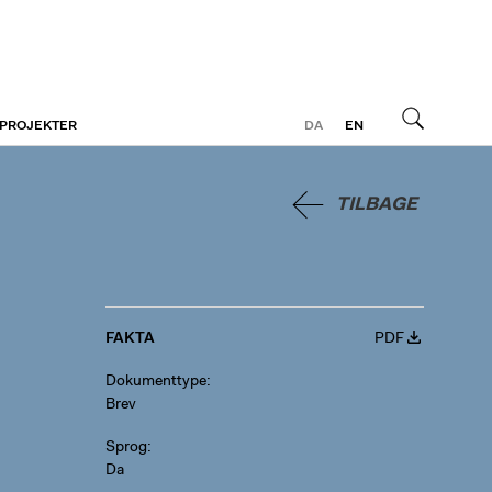
 PROJEKTER
DA
EN
Søg
TILBAGE
FAKTA
PDF
Dokumenttype
Brev
Sprog
Da