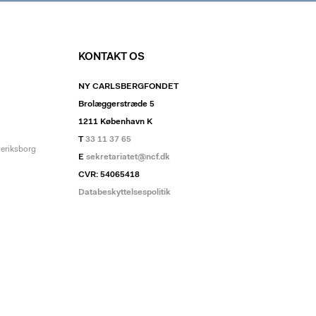
KONTAKT OS
NY CARLSBERGFONDET
Brolæggerstræde 5
1211 København K
T
33 11 37 65
deriksborg
E
sekretariatet@ncf.dk
CVR: 54065418
Databeskyttelsespolitik