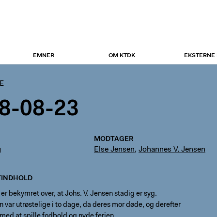
EMNER
OM KTDK
EKSTERNE
E
8-08-23
MODTAGER
g
Else Jensen
,
Johannes V. Jensen
INDHOLD
 er bekymret over, at Johs. V. Jensen stadig er syg.
 var utrøstelige i to dage, da deres mor døde, og derefter
 med at spille fodbold og nyde ferien.