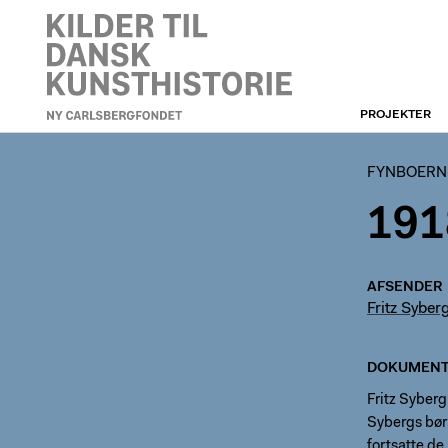
PROJEKTER
FYNBOERNE
FYNBOERN
191
AFSENDER
Fritz Syber
DOKUMENT
Fritz Syberg
Sybergs børn
fortsatte de