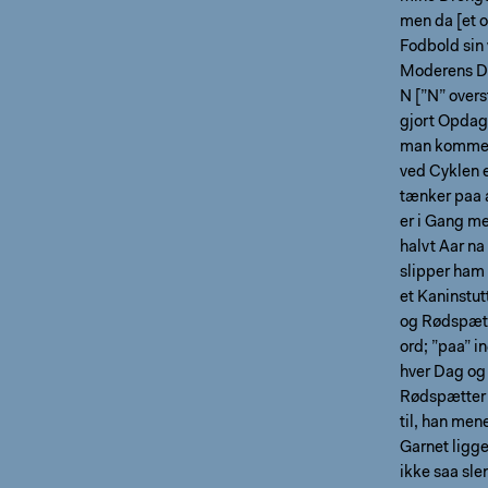
men da [et o
Fodbold sin
Moderens D
N [”N” overs
gjort Opdage
man kommer 
ved Cyklen e
tænker paa a
er i Gang me
halvt Aar na
slipper ham 
et Kaninstut
og Rødspætt
ord; ”paa” i
hver Dag og
Rødspætter 
til, han men
Garnet ligge
ikke saa sle