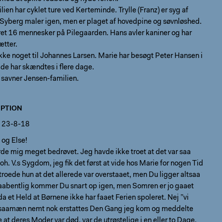
ien har cyklet ture ved Kerteminde. Trylle (Franz) er syg af
 Syberg maler igen, men er plaget af hovedpine og søvnløshed.
et 16 mennesker på Pilegaarden. Hans avler kaniner og har
ætter.
kke noget til Johannes Larsen. Marie har besøgt Peter Hansen i
de har skændtes i flere dage.
 savner Jensen-familien.
PTION
n 23-8-18
 og Else!
rde mig meget bedrøvet. Jeg havde ikke troet at det var saa
h. V.s Sygdom, jeg fik det først at vide hos Marie for nogen Tid
troede hun at det allerede var overstaaet, men Du ligger altsaa
aabentlig kommer Du snart op igen, men Somren er jo gaaet
 da et Held at Børnene ikke har faaet Ferien spoleret. Nej ”vi
saamæn nemt nok erstattes Den Gang jeg kom og meddelte
at deres Moder var død, var de utrøstelige i en eller to Dage,