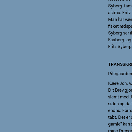
Syberg-famil
astma. Fritz
Man har vær
fisket rødsp
Syberg ser i
Faaborg, og 
Fritz Syberg
TRANSSKRI
Pilegaarde
Kære Joh. V.
Dit Brev gjo
slemt med Jo
siden og da 
endnu. Forh
tabt. Det er
gamle” kan 
mine Drenge 