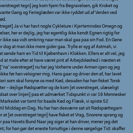
verstreget tegn] jeg kom hjem fra Begravelsen, gik Kroket og
 vante Gang og Ferieglæden var ikke ryddet ud af Verden ved
ød.
treget] Ja vi har havt nogle Cykleture i Kjertemindes Omegn og
lser, her er dejlig, jeg har egentlig ikke kendt Egnen rigtig for
ikke saa vidt omkring naar man skal gaa paa sin Fod. En Gene
r dog at man ikke mere gider gaa. Trylle er syg af Astmah, vi
t sende ham en Tid til Kjøbenhavn i Klokken. Ellers er alt vel, jeg
d at male efter at have været pint af Arbejdsløshed i næsten et
 [”na” overstreget] nu har jeg Vorherre under Armen igen og jeg
ikke før han velsigner mig. Hans gaar og driver den af, har lavet
teri som skal forsyne os med Kød, desuden har han fisket Torsk
er – dejlige Rødspætter og de kom [et overstreget, ulæseligt
ndsat over linjen] paa et udmærket Tidspunkt vi var 16 Mennesker
 Markedet var tomt for baade Kød og Flæsk, vi spiste 52
til Middag en Dag. Nu har han desværre sat sit Rødspættegarn
er at [et overstreget tegn] have fisket et Vrag, Snorene sprang og
r paa Havets Bund Naar jeg siger at han driver, mener jeg det
mt, for han gør det eneste fornuftige i denne sørgelige Tid: skaffer