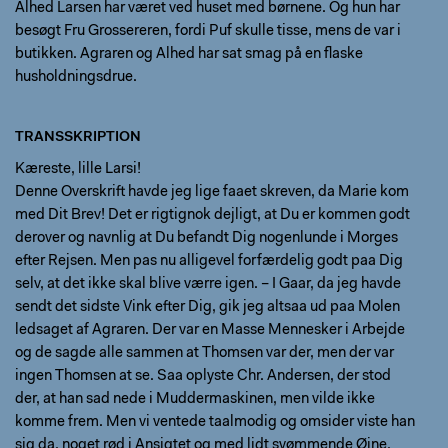
Alhed Larsen har været ved huset med børnene. Og hun har
besøgt Fru Grossereren, fordi Puf skulle tisse, mens de var i
butikken. Agraren og Alhed har sat smag på en flaske
husholdningsdrue.
TRANSSKRIPTION
Kæreste, lille Larsi!
Denne Overskrift havde jeg lige faaet skreven, da Marie kom
med Dit Brev! Det er rigtignok dejligt, at Du er kommen godt
derover og navnlig at Du befandt Dig nogenlunde i Morges
efter Rejsen. Men pas nu alligevel forfærdelig godt paa Dig
selv, at det ikke skal blive værre igen. – I Gaar, da jeg havde
sendt det sidste Vink efter Dig, gik jeg altsaa ud paa Molen
ledsaget af Agraren. Der var en Masse Mennesker i Arbejde
og de sagde alle sammen at Thomsen var der, men der var
ingen Thomsen at se. Saa oplyste Chr. Andersen, der stod
der, at han sad nede i Muddermaskinen, men vilde ikke
komme frem. Men vi ventede taalmodig og omsider viste han
sig da, noget rød i Ansigtet og med lidt svømmende Øjne,