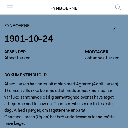
FYNBOERNE
Menu
Søg
FYNBOERNE
1901-10-24
TILBA
AFSENDER
MODTAGER
Alhed Larsen
Johannes Larsen
DOKUMENTINDHOLD
Alhed Larsen har været på molen med Agraren (Adolf Larsen).
Thomsen ville ikke komme ud af muddermaskinen, og han
var fukd samt havde dårlig samvittighed over at have taget
arbejderne ned til havnen. Thomsen ville sende folk næste
dag. Alhed spørger, om tagstenene er parat.
Christine Larsen (Uglen) har haft underlivssmerter og måtte
have læge.