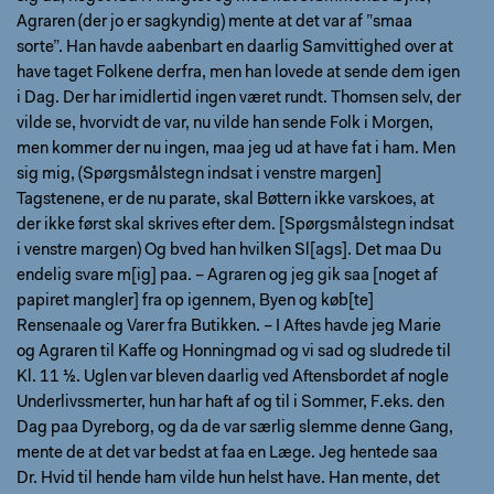
Agraren (der jo er sagkyndig) mente at det var af ”smaa
sorte”. Han havde aabenbart en daarlig Samvittighed over at
have taget Folkene derfra, men han lovede at sende dem igen
i Dag. Der har imidlertid ingen været rundt. Thomsen selv, der
vilde se, hvorvidt de var, nu vilde han sende Folk i Morgen,
men kommer der nu ingen, maa jeg ud at have fat i ham. Men
sig mig, (Spørgsmålstegn indsat i venstre margen]
Tagstenene, er de nu parate, skal Bøttern ikke varskoes, at
der ikke først skal skrives efter dem. [Spørgsmålstegn indsat
i venstre margen) Og bved han hvilken Sl[ags]. Det maa Du
endelig svare m[ig] paa. – Agraren og jeg gik saa [noget af
papiret mangler] fra op igennem, Byen og køb[te]
Rensenaale og Varer fra Butikken. – I Aftes havde jeg Marie
og Agraren til Kaffe og Honningmad og vi sad og sludrede til
Kl. 11 ½. Uglen var bleven daarlig ved Aftensbordet af nogle
Underlivssmerter, hun har haft af og til i Sommer, F.eks. den
Dag paa Dyreborg, og da de var særlig slemme denne Gang,
mente de at det var bedst at faa en Læge. Jeg hentede saa
Dr. Hvid til hende ham vilde hun helst have. Han mente, det