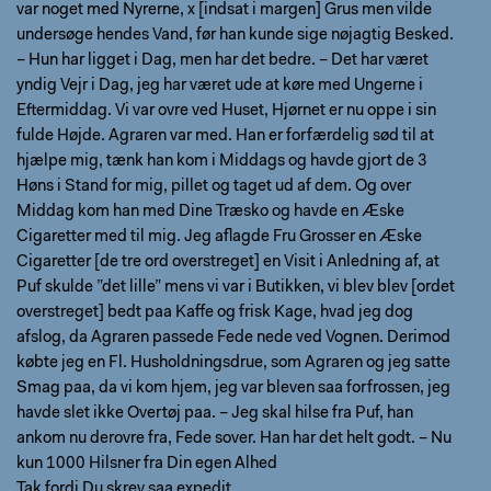
var noget med Nyrerne, x [indsat i margen] Grus men vilde
undersøge hendes Vand, før han kunde sige nøjagtig Besked.
– Hun har ligget i Dag, men har det bedre. – Det har været
yndig Vejr i Dag, jeg har været ude at køre med Ungerne i
Eftermiddag. Vi var ovre ved Huset, Hjørnet er nu oppe i sin
fulde Højde. Agraren var med. Han er forfærdelig sød til at
hjælpe mig, tænk han kom i Middags og havde gjort de 3
Høns i Stand for mig, pillet og taget ud af dem. Og over
Middag kom han med Dine Træsko og havde en Æske
Cigaretter med til mig. Jeg aflagde Fru Grosser en Æske
Cigaretter [de tre ord overstreget] en Visit i Anledning af, at
Puf skulde ”det lille” mens vi var i Butikken, vi blev blev [ordet
overstreget] bedt paa Kaffe og frisk Kage, hvad jeg dog
afslog, da Agraren passede Fede nede ved Vognen. Derimod
købte jeg en Fl. Husholdningsdrue, som Agraren og jeg satte
Smag paa, da vi kom hjem, jeg var bleven saa forfrossen, jeg
havde slet ikke Overtøj paa. – Jeg skal hilse fra Puf, han
ankom nu derovre fra, Fede sover. Han har det helt godt. – Nu
kun 1000 Hilsner fra Din egen Alhed
Tak fordi Du skrev saa expedit