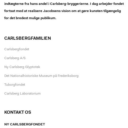
indtægterne fra hans andel i Carlsberg-bryggerierne. I dag arbejder fondet
fortsat med at realisere Jacobsens vision om at gøre kunsten tilgængelig
for det bredest mulige publikum.
CARLSBERGFAMILIEN
Carlsbergfondet
Carlsberg A/S
Ny Carlsberg Glyptotek
Det Nationalhistoriske Museum på Frederiksborg
Tuborgfondet
Carlsberg Laboratorium
KONTAKT OS
NY CARLSBERGFONDET