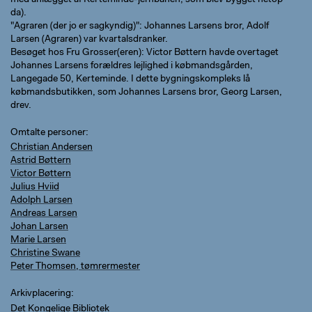
med anlægget af Kerteminde-jernbanen, som blev bygget netop
da).
"Agraren (der jo er sagkyndig)": Johannes Larsens bror, Adolf
Larsen (Agraren) var kvartalsdranker.
Besøget hos Fru Grosser(eren): Victor Bøttern havde overtaget
Johannes Larsens forældres lejlighed i købmandsgården,
Langegade 50, Kerteminde. I dette bygningskompleks lå
købmandsbutikken, som Johannes Larsens bror, Georg Larsen,
drev.
Omtalte personer
Christian Andersen
Astrid Bøttern
Victor Bøttern
Julius Hviid
Adolph Larsen
Andreas Larsen
Johan Larsen
Marie Larsen
Christine Swane
Peter Thomsen, tømrermester
Arkivplacering
Det Kongelige Bibliotek