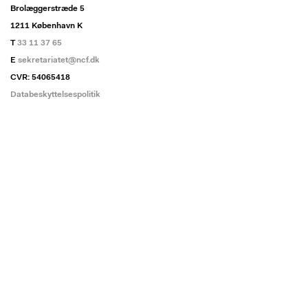
Brolæggerstræde 5
1211 København K
T
33 11 37 65
E
sekretariatet@ncf.dk
CVR: 54065418
Databeskyttelsespolitik