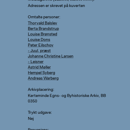
Adressen er skrevet på kuverten
Omtalte personer
Thorvald Balslev
Berta Brandstrup
Louise Brønsted
Louise Dons
Peter Eilschov
- Juul, præst
Johanne Christine Larsen
- Leisner
Astrid Møller
Hempel Syberg
Andreas Warberg
Arkivplacering
Kerteminde Egns- og Byhistoriske Arkiv, BB
0350
Trykt udgave
Nej