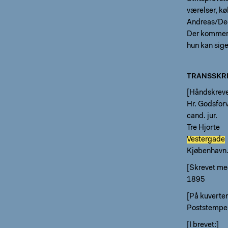
værelser, kø
Andreas/Ded
Der kommer 
hun kan sige
TRANSSKRI
[Håndskrevet
Hr. Godsfor
cand. jur.
Tre Hjorte
Vestergade
Kjøbenhavn
[Skrevet me
1895
[På kuverte
Poststempe
[I brevet:]