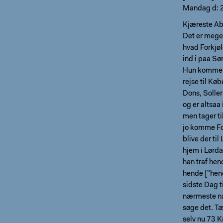
Mandag d: 
Kjæreste Ab
Det er meget
hvad Forkjøle
ind i paa S
Hun kommer f
rejse til Kø
Dons, Soller
og er altsaa
men tager ti
jo komme Fo
blive der ti
hjem i Lørd
han traf hen
hende ["hend
sidste Dag t
nærmeste næ
søge det. Tæ
selv nu 73 