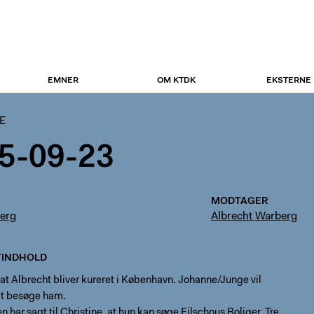
EMNER
OM KTDK
EKSTERNE
E
5-09-23
MODTAGER
erg
Albrecht Warberg
INDHOLD
 at Albrecht bliver kureret i København. Johanne/Junge vil
t besøge ham.
n har sagt til Christine, at hun kan søge Eilschous Boliger. Tre