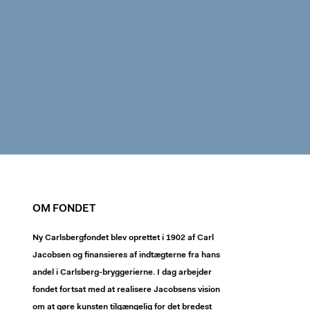
OM FONDET
Ny Carlsbergfondet blev oprettet i 1902 af Carl
Jacobsen og finansieres af indtægterne fra hans
andel i Carlsberg-bryggerierne. I dag arbejder
fondet fortsat med at realisere Jacobsens vision
om at gøre kunsten tilgængelig for det bredest