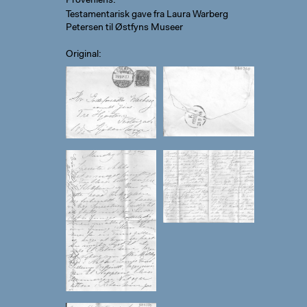
Proveniens
Testamentarisk gave fra Laura Warberg
Petersen til Østfyns Museer
Original