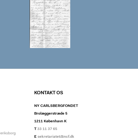
KONTAKT OS
NY CARLSBERGFONDET
Brolæggerstræde 5
1211 København K
T
33 11 37 65
deriksborg
E
sekretariatet@ncf.dk