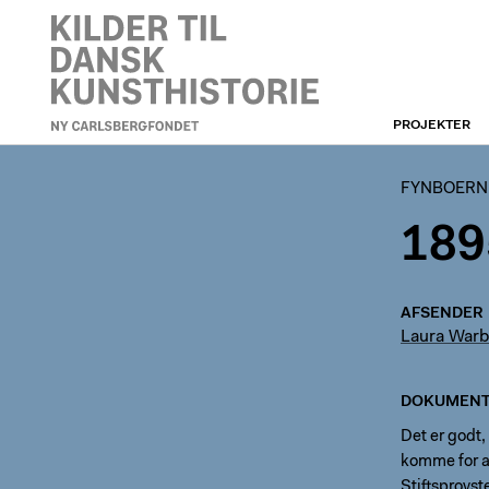
PROJEKTER
FYNBOERNE
FYNBOERN
189
AFSENDER
Laura Warb
DOKUMENT
Det er godt,
komme for a
Stiftsprovste