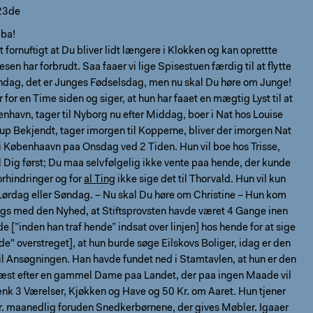
23de
ba!
 fornuftigt at Du bliver lidt længere i Klokken og kan oprettte
sen har forbrudt. Saa faaer vi lige Spisestuen færdig til at flytte
øndag, det er Junges Fødselsdag, men nu skal Du høre om Junge!
or en Time siden og siger, at hun har faaet en mægtig Lyst til at
benhavn, tager til Nyborg nu efter Middag, boer i Nat hos Louise
up Bekjendt, tager imorgen til Kopperne, bliver der imorgen Nat
 i Københaavn paa Onsdag ved 2 Tiden. Hun vil boe hos Trisse,
l Dig først; Du maa selvfølgelig ikke vente paa hende, der kunde
rhindringer og for
al Ting
ikke sige det til Thorvald. Hun vil kun
l Lørdag eller Søndag. – Nu skal Du høre om Christine – Hun kom
ags med den Nyhed, at Stiftsprovsten havde været 4 Gange inen
de [”inden han traf hende” indsat over linjen] hos hende for at sige
e" overstreget], at hun burde søge Eilskovs Boliger, idag er den
il Ansøgningen. Han havde fundet ned i Stamtavlen, at hun er den
st efter en gammel Dame paa Landet, der paa ingen Maade vil
nk 3 Værelser, Kjøkken og Have og 50 Kr. om Aaret. Hun tjener
Kr. maanedlig foruden Snedkerbørnene, der gives Møbler. Igaaer