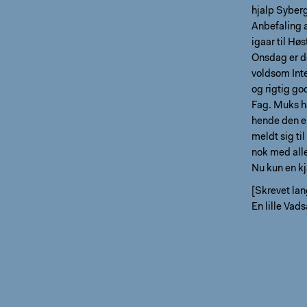
hjalp Syberg
Anbefaling 
igaar til Hø
Onsdag er de
voldsom Inte
og rigtig go
Fag. Muks ha
hende den e
meldt sig ti
nok med alle
Nu kun en kj
[Skrevet lan
En lille Vad