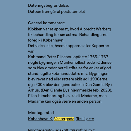
Dateringsbegrundelse
Datoen fremgår af poststemplet
Generel kommentar
Klokken var et apparat, hvori Albrecht Warberg
fik behandling for sin astma. Behandlingerne
foregik i København.
Det vides ikke, hvem kopperne eller Kapperne
var.
Købmand Peter Eilschou opførte 1765-1767
nogle bygninger i Munkemøllestræde i Odense,
som blev omdannet til stiftelse for enker af god
stand, ugifte købmandsdøtre m.v. Bygningen
blev revet ned eller rettere skilt ad i 1930erne,
og i 2005 blev den genopoført i Den Gamle By i
Århus. (Den Gamle Bys hjemmeside feb. 2023).
Ellen Hirschsprung blev kaldt Madame, men
Madame kan også være en anden person.
Modtagersted
København K
,
Vestergade
,
Tre Hjorte
Modtagerinfo (udskrift, tilskrift m.m.)