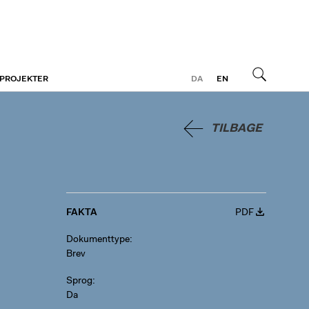
 PROJEKTER
DA
EN
Søg
TILBAGE
FAKTA
PDF
Dokumenttype
Brev
Sprog
Da