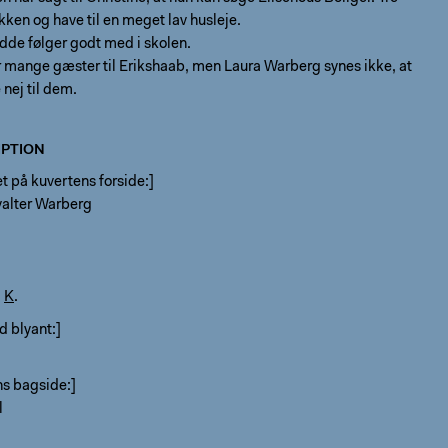
kken og have til en meget lav husleje.
de følger godt med i skolen.
mange gæster til Erikshaab, men Laura Warberg synes ikke, at
 nej til dem.
PTION
 på kuvertens forside:]
valter Warberg
.
K
.
d blyant:]
ns bagside:]
l