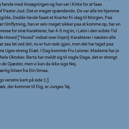
 hende med Ansøgningen og hun var i Kirke for at faae
af Pastor Juul. Det er meget spændende. De var alle tre hjemme
stgilde, Dedde havde faaet et Kvarter fri idag til Morgen. Paa
r Omflytning, han er selv meget sikker paa at komme op, har en
resse for sine Karakterer, har 4-5 mg’er, i Latin i den sidste Tid
de Hoved ["Hoved" indsat over linjen]-Karakterer i næsten alle
r saa let ved det, nu er hun rask igjen, men det har taget paa
ne Uges streng Diæt. I Dag kommer Fru Leisner. Madame har jo
l hele Oktober. Berta har meldt sig til nogle Dage, det er strengt
 de Gjæster, men vi kan da ikke sige Nej.
ærlig hilsen fra Din Smaa.
gs venstre kant på side 1:]
sæk, der kommer til Dig, er Junges Tøj.