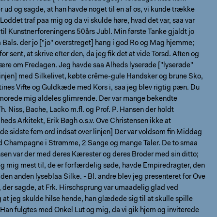
r ud og sagde, at han havde noget til en af os, vi kunde trække
Loddet traf paa mig og da vi skulde høre, hvad det var, saa var
t til Kunstnerforeningens 50års Jubl. Min første Tanke gjaldt jo
 Bals. der jo ["jo" overstreget] hang i god Ro og Mag hjemme;
or sent, at skrive efter den, da jeg fik det at vide Torsd. Aften og
være om Fredagen. Jeg havde saa Alheds lyserøde ["lyserøde"
linjen] med Silkelivet, købte crême-gule Handsker og brune Sko,
tines Vifte og Guldkæde med Kors i, saa jeg blev rigtig pæn. Du
g morede mig aldeles glimrende. Der var mange bekendte
h. Niss, Bache, Lacko m.fl. og Prof. P. Hansen der holdt
lheds Arkitekt, Erik Bøgh o.s.v. Ove Christensen ikke at
e sidste fem ord indsat over linjen] Der var voldsom fin Middag
d Champagne i Strømme, 2 Sange og mange Taler. De to smaa
sen var der med deres Kærester og deres Broder med sin ditto;
g mig mest til, de er forfærdelig søde, havde Empiredragter, den
 den anden lyseblaa Silke. - Bl. andre blev jeg presenteret for Ove
 der sagde, at Frk. Hirschsprung var umaadelig glad ved
 at jeg skulde hilse hende, han glædede sig til at skulle spille
an fulgtes med Onkel Lut og mig, da vi gik hjem og inviterede