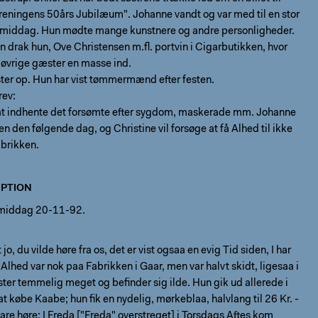
reningens 50års Jubilæum". Johanne vandt og var med til en stor
n middag. Hun mødte mange kunstnere og andre personligheder.
 drak hun, Ove Christensen m.fl. portvin i Cigarbutikken, hvor
 øvrige gæster en masse ind.
ter op. Hun har vist tømmermænd efter festen.
rev:
at indhente det forsømte efter sygdom, maskerade mm. Johanne
gen den følgende dag, og Christine vil forsøge at få Alhed til ikke
abrikken.
PTION
middag 20-11-92.
 jo, du vilde høre fra os, det er vist ogsaa en evig Tid siden, I har
- Alhed var nok paa Fabrikken i Gaar, men var halvt skidt, ligesaa i
ter temmelig meget og befinder sig ilde. Hun gik ud allerede i
at købe Kaabe; hun fik en nydelig, mørkeblaa, halvlang til 26 Kr. -
are høre: I Freda ["Freda" overstreget] i Torsdags Aftes kom