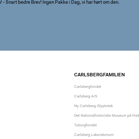
- Snart bedre Brev! Ingen Pakke i Dag, vi har hørt om den.
CARLSBERGFAMILIEN
Carlsbergfondet
Carlsberg A/S
Ny Carlsberg Glyptotek
Det Nationalhistoriske Museum på Fre
Tuborgfondet
Carlsberg Laboratorium