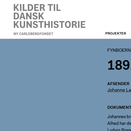
PROJEKTER
FYNBOERNE
FYNBOERN
189
AFSENDER
Johanne La
DOKUMENT
Johannes br
Alhed har de
Ludvig Brand