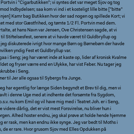
as Portvin i "Cigarbutikken"; vi syntes det var meget Sjov og tog
d Indbydelsen; saa kom vi ind i et kosteligt lille bitte ["bitte"
linjen] Kamr bag Butikken hvor der sad nogen og spillede Kort; vi
et med stor Gæstfrihed, og tømte 1/2 Fl. Portvin med dem.
rtalte, at hans Navn var Jensen, Ove Christensen sagde, at vi
til Stiftelsesfest, senere at vi havde været til Guldbryllup og
jeg diskuterede ivrigt hvor mange Børn og Børnebørn der havde
vilken yndig Fest et Guldbryllup var.
aa i Seng; jeg har været inde at kaste op, lider af kronisk Kvalme
ildet og fryser værre end en Ulykke, har vist Feber. Nu tager jeg
 skrubbe i Seng.
er til Jer alle ogsaa til Sybergs fra Junge.
g har egentlig for længe Siden begyndt et Brev til dig, men vi
travlt i denne Uge med at indhente det forsømte fra Sygdom,
s.v. nu kom Emil og vil have mig med i Teatret Joh. er i Seng,
videre dårlig, det er vist mest Forsvirelse, nu bliver hun i
rgen. Alhed hoster endnu, jeg skal prøve at holde hende hjemme
g er rask, men kan endnu ikke synge. Jeg var bedt til Moths i
s, de er rare. Hvor grusom Sjov med Elles Opdukken på