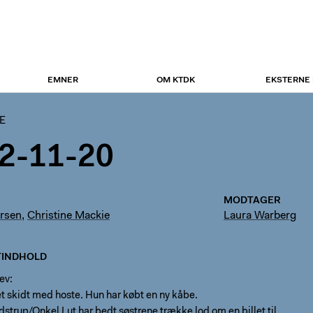
EMNER
OM KTDK
EKSTERNE
E
2-11-20
MODTAGER
rsen
,
Christine Mackie
Laura Warberg
INDHOLD
ev:
t skidt med hoste. Hun har købt en ny kåbe.
strup/Onkel Lut har bedt søstrene trække lod om en billet til