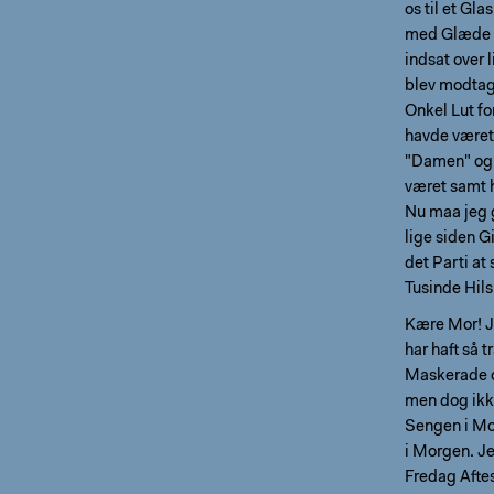
os til et Gl
med Glæde mo
indsat over 
blev modtag
Onkel Lut fo
havde været 
"Damen" og 
været samt h
Nu maa jeg g
lige siden G
det Parti at
Tusinde Hilsn
Kære Mor! Je
har haft så 
Maskerade o.
men dog ikke 
Sengen i Mo
i Morgen. Je
Fredag Afte