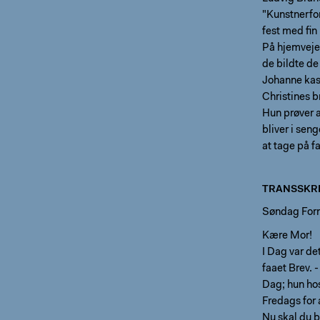
"Kunstnerfo
fest med fi
På hjemvejen
de bildte de
Johanne kas
Christines b
Hun prøver 
bliver i sen
at tage på f
TRANSSKRI
Søndag For
Kære Mor!
I Dag var det
faaet Brev. 
Dag; hun hos
Fredags for 
Nu skal du b