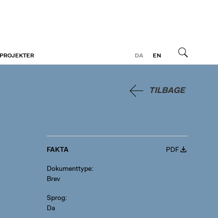
 PROJEKTER
DA
EN
Søg
TILBAGE
FAKTA
PDF
Dokumenttype
Brev
Sprog
Da