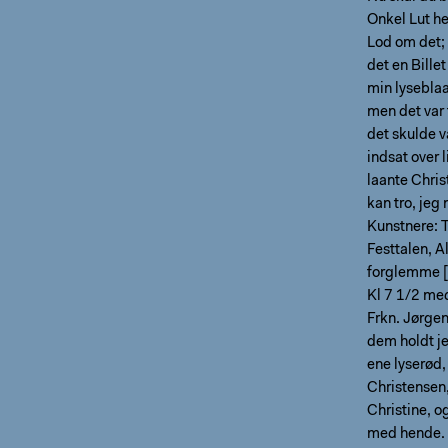
Onkel Lut he
Lod om det; 
det en Bille
min lyseblaa
men det var f
det skulde 
indsat over 
laante Chris
kan tro, je
Kunstnere: T
Festtalen, A
forglemme [d
Kl 7 1/2 me
Frkn. Jørgen
dem holdt je
ene lyserød,
Christensen,
Christine, og
med hende. H