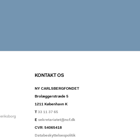
KONTAKT OS
NY CARLSBERGFONDET
Brolæggerstræde 5
1211 København K
T
33 11 37 65
deriksborg
E
sekretariatet@ncf.dk
CVR: 54065418
Databeskyttelsespolitik