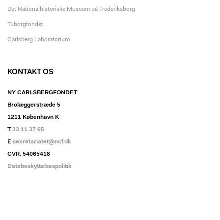
Det Nationalhistoriske Museum på Frederiksborg
Tuborgfondet
Carlsberg Laboratorium
KONTAKT OS
NY CARLSBERGFONDET
Brolæggerstræde 5
1211 København K
T
33 11 37 65
E
sekretariatet@ncf.dk
CVR: 54065418
Databeskyttelsespolitik