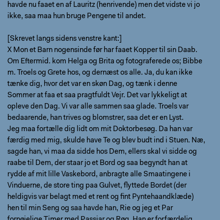
havde nu faaet en af Lauritz (henrivende) men det vidste vi jo
ikke, saa maa hun bruge Pengene til andet.
[Skrevet langs sidens venstre kant:]
X Mon et Barn nogensinde før har faaet Kopper til sin Daab.
Om Eftermid. kom Helga og Brita og fotograferede os; Bibbe
m. Troels og Grete hos, og dernæst os alle. Ja, du kan ikke
tænke dig, hvor det var en skøn Dag, og tænk i denne
Sommer at faa et saa pragtfuldt Vejr. Det var lykkeligt at
opleve den Dag. Vi var alle sammen saa glade. Troels var
bedaarende, han trives og blomstrer, saa det er en Lyst.
Jeg maa fortælle dig lidt om mit Doktorbesøg. Da han var
færdig med mig, skulde have Te og blev budt ind i Stuen. Næ,
sagde han, vi maa da sidde hos Dem, ellers skal vi sidde og
raabe til Dem, der staar jo et Bord og saa begyndt han at
rydde af mit lille Vaskebord, anbragte alle Smaatingene i
Vinduerne, de store ting paa Gulvet, flyttede Bordet (der
heldigvis var belagt med et rent og fint Pyntehaandklæde)
hen til min Seng og saa havde han, Rie og jeg et Par
fornøjelige Timer med Passiar og Røg. Han er forfærdelig