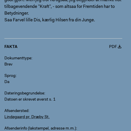
godt gjort! Men jeg tror nu ogsaa, jeg begynder at mærke lidt
tilbagevendende ”Kraft”, - som altsaa for Fremtiden har to
Betydninger.
Saa Farvel lille Dis, kærlig Hilsen fra din Junge.
FAKTA
PDF
Dokumenttype
Brev
Sprog
Da
Dateringsbegrundelse
Datoen er skrevet øverst s. 1
Afsendersted
Lindøgaard pr. Dræby St.
Afsenderinfo (lakstempel, adresse m.m.)