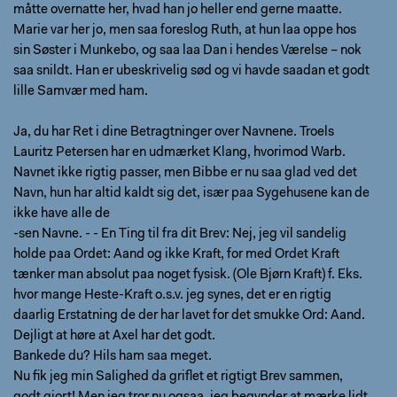
måtte overnatte her, hvad han jo heller end gerne maatte.
Marie var her jo, men saa foreslog Ruth, at hun laa oppe hos
sin Søster i Munkebo, og saa laa Dan i hendes Værelse – nok
saa snildt. Han er ubeskrivelig sød og vi havde saadan et godt
lille Samvær med ham.
Ja, du har Ret i dine Betragtninger over Navnene. Troels
Lauritz Petersen har en udmærket Klang, hvorimod Warb.
Navnet ikke rigtig passer, men Bibbe er nu saa glad ved det
Navn, hun har altid kaldt sig det, især paa Sygehusene kan de
ikke have alle de
-sen Navne. - - En Ting til fra dit Brev: Nej, jeg vil sandelig
holde paa Ordet: Aand og ikke Kraft, for med Ordet Kraft
tænker man absolut paa noget fysisk. (Ole Bjørn Kraft) f. Eks.
hvor mange Heste-Kraft o.s.v. jeg synes, det er en rigtig
daarlig Erstatning de der har lavet for det smukke Ord: Aand.
Dejligt at høre at Axel har det godt.
Bankede du? Hils ham saa meget.
Nu fik jeg min Salighed da griflet et rigtigt Brev sammen,