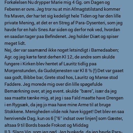
Forkølelsen Nu drypper Marie mig 4 Gg. om Dagen og
Feberen er ovre. Jeg tror nu at min Afmagtstilstand kommer
fra Maven, der har tet sig kedeligt hele Tiden og har den lille
private Mening, at det er en Streg af Para-Dysenteri, som jeg
havde for en halv Snes Aar siden og derfor nok ved, hvordan
en saadan tager paa Befindenet. Jeg holder Diæt og spiser
meget lidt.
Nej, der var saamænd ikke noget letsindigt i Barnedaaben;
Agr. og jeg kørte først derhen Kl 12, de andre som skulde
fungere i Kirken blev hentet af Lauritz tidlig paa
Morgenstunden, da Gudstjenesten var Kl 8 ½ (!) Det var gaaet
saa godt, Bibbe bar, Grete stod hos, Lauritz og Manse stod
Faddere. Jeg morede mig over din lille spøgefulde
Bemærkning over, at jeg event. skulde ”bære”, især da jeg
saa maatte tænke mig, at jeg i saa Fald maatte have Drengen
i en Rygsæk, da jeg jo maa have mine Arme til at bruge
Stokkene. Menigheden vilde nok have kigget! Det blev en saa
henrivende Dag, kun os 6 [”6” indsat over linjen] som Gæster,
altsaa 9 til Bords baade Frokost og Middag
II 3. Slags Vin, som jeg nød. Jeg huskede, da jeg havde Para-