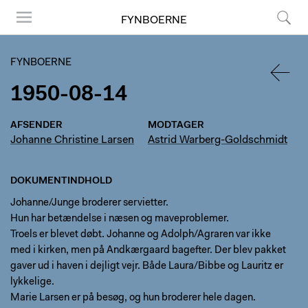
FYNBOERNE
Menu
Søg
FYNBOERNE
1950-08-14
TILBA
AFSENDER
MODTAGER
Johanne Christine Larsen
Astrid Warberg-Goldschmidt
DOKUMENTINDHOLD
Johanne/Junge broderer servietter.
Hun har betændelse i næsen og maveproblemer.
Troels er blevet døbt. Johanne og Adolph/Agraren var ikke
med i kirken, men på Andkærgaard bagefter. Der blev pakket
gaver ud i haven i dejligt vejr. Både Laura/Bibbe og Lauritz er
lykkelige.
Marie Larsen er på besøg, og hun broderer hele dagen.