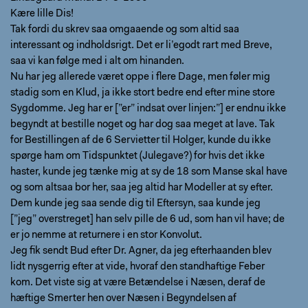
Kære lille Dis!
Tak fordi du skrev saa omgaaende og som altid saa
interessant og indholdsrigt. Det er li’egodt rart med Breve,
saa vi kan følge med i alt om hinanden.
Nu har jeg allerede været oppe i flere Dage, men føler mig
stadig som en Klud, ja ikke stort bedre end efter mine store
Sygdomme. Jeg har er [”er” indsat over linjen:”] er endnu ikke
begyndt at bestille noget og har dog saa meget at lave. Tak
for Bestillingen af de 6 Servietter til Holger, kunde du ikke
spørge ham om Tidspunktet (Julegave?) for hvis det ikke
haster, kunde jeg tænke mig at sy de 18 som Manse skal have
og som altsaa bor her, saa jeg altid har Modeller at sy efter.
Dem kunde jeg saa sende dig til Eftersyn, saa kunde jeg
[”jeg” overstreget] han selv pille de 6 ud, som han vil have; de
er jo nemme at returnere i en stor Konvolut.
Jeg fik sendt Bud efter Dr. Agner, da jeg efterhaanden blev
lidt nysgerrig efter at vide, hvoraf den standhaftige Feber
kom. Det viste sig at være Betændelse i Næsen, deraf de
hæftige Smerter hen over Næsen i Begyndelsen af