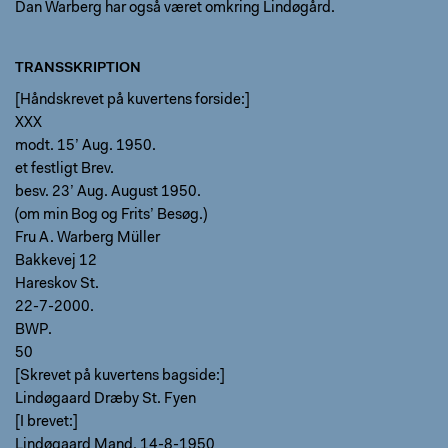
Dan Warberg har også været omkring Lindøgård.
TRANSSKRIPTION
[Håndskrevet på kuvertens forside:]
XXX
modt. 15’ Aug. 1950.
et festligt Brev.
besv. 23’ Aug. August 1950.
(om min Bog og Frits’ Besøg.)
Fru A. Warberg Müller
Bakkevej 12
Hareskov St.
22-7-2000.
BWP.
50
[Skrevet på kuvertens bagside:]
Lindøgaard Dræby St. Fyen
[I brevet:]
Lindøgaard Mand. 14-8-1950