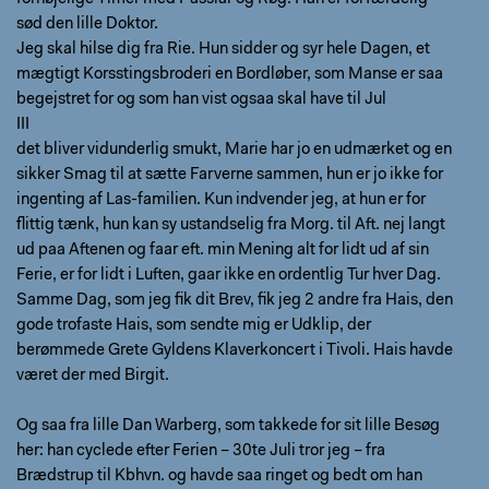
sød den lille Doktor.
Jeg skal hilse dig fra Rie. Hun sidder og syr hele Dagen, et
mægtigt Korsstingsbroderi en Bordløber, som Manse er saa
begejstret for og som han vist ogsaa skal have til Jul
III
det bliver vidunderlig smukt, Marie har jo en udmærket og en
sikker Smag til at sætte Farverne sammen, hun er jo ikke for
ingenting af Las-familien. Kun indvender jeg, at hun er for
flittig tænk, hun kan sy ustandselig fra Morg. til Aft. nej langt
ud paa Aftenen og faar eft. min Mening alt for lidt ud af sin
Ferie, er for lidt i Luften, gaar ikke en ordentlig Tur hver Dag.
Samme Dag, som jeg fik dit Brev, fik jeg 2 andre fra Hais, den
gode trofaste Hais, som sendte mig er Udklip, der
berømmede Grete Gyldens Klaverkoncert i Tivoli. Hais havde
været der med Birgit.
Og saa fra lille Dan Warberg, som takkede for sit lille Besøg
her: han cyclede efter Ferien – 30te Juli tror jeg – fra
Brædstrup til Kbhvn. og havde saa ringet og bedt om han