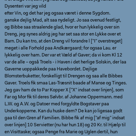
Dysenteri var jeg vild
efter Vin, og det har jeg ogsaa været i denne Sygdom.
ganske dejlig Mad, alt saa nydeligt. Jo saa ovenud festligt,
og Bibbe saa straalende glad, hvor er hun lykkelig over sin
Dreng, jeg synes aldrig jeg har set saa stor en Lykke over et
Barn. Du kan tro, at den Dreng vil forandre l [”I” overstreget]
meget i alle Forhold paa Andkærgaard; for ogsaa Lau. er
lykkelig over ham. Der var et Væld af Gaver; da vi kom Kl 12
var de alle – også Troels - i Haven i det herlige Solskin, der laa
Gaverne uoppakkede paa Havebordet. Dejlige
Blomsterbuketter, forskelligt til Drengen og saa alle Bibbes
Gaver. Troels fik smaa Las-Træsnit baade af Manse og Tinges.
Jeg gav ham de to Par Kopper X [”X” indsat over linjen], som
Far og Mor fik til deres Sølvbr. af Johanne Oppermann. med
L.W. og A.W. og Datoer med forgyldte Bogstaver paa
Underkopperne. Kan du huske dem? De kan jo ligesaa godt
gaa til den Gren af Familien. Bibbe fik af mig [”af mig” indsat
over linjen] 10 Servietter (nu har hun 18) og 20 Kr. til Hjælp til
en Visittaske; ogsaa Penge fra Marie og Uglen dertil, hun