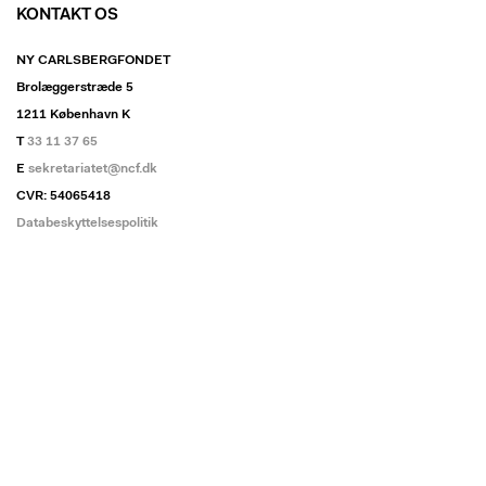
KONTAKT OS
NY CARLSBERGFONDET
Brolæggerstræde 5
1211 København K
T
33 11 37 65
E
sekretariatet@ncf.dk
CVR: 54065418
Databeskyttelsespolitik