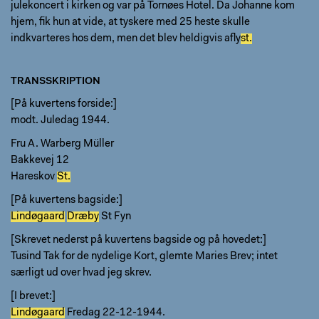
julekoncert i kirken og var på Tornøes Hotel. Da Johanne kom
hjem, fik hun at vide, at tyskere med 25 heste skulle
indkvarteres hos dem, men det blev heldigvis afly
st.
TRANSSKRIPTION
[På kuvertens forside:]
modt. Juledag 1944.
Fru A. Warberg Müller
Bakkevej 12
Hareskov
St.
[På kuvertens bagside:]
Lindøgaard
Dræby
St Fyn
[Skrevet nederst på kuvertens bagside og på hovedet:]
Tusind Tak for de nydelige Kort, glemte Maries Brev; intet
særligt ud over hvad jeg skrev.
[I brevet:]
Lindøgaard
Fredag 22-12-1944.