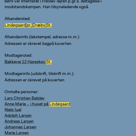
børn var interneret i Frøslev-lejren p.gr.a. deltagelse i
modstandskampen. Han tilsyneladende også.
Afsendersted
Lindøgaard
pr.
Dræby
St.
Afsenderinfo (lakstempel, adresse m.m.)
Adressen er skrevet bagpå kuverten
Modtagersted
Bakkevej 12 Hareskov
St.
Modtagerinfo (udskrift, tilskrift m.m.)
Adressen er skrevet på kuverten
Omtalte personer
Lars Christian Balslev
Anne Marie -, i huset på
Lindøgaard
Niels Iuel
Adolph Larsen
Andreas Larsen
Johannes Larsen
Marie Larsen