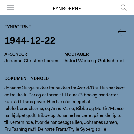
FYNBOERNE
Menu
Søg
FYNBOERNE
1944-12-22
TILBA
AFSENDER
MODTAGER
Johanne Christine Larsen
Astrid Warberg-Goldschmidt
DOKUMENTINDHOLD
Johanne/Junge takker for pakken fra Astrid/Dis. Hun har købt
en frakke til Per og et træsnit til Laura/Bibbe og har derfor
kun råd til små gaver. Hun har nået meget af
juleforberedelserne, og Anne Marie, Bibbe og Martin/Manse
har hjulpet godt. Bibbe og Johanne har været på en dejlig tur
til Kerteminde, hvor de har besøgt Ellen, Johannes Larsen,
Fru Taaning m.fl. De hørte Franz/Trylle Syberg spille