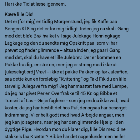
Har ikke Tid at læse igennem.
Kære lille Dis!
Det er (for mig) en tidlig Morgenstund, jeg fik Kaffe paa
Sengen Kl 8 og det er for mig tidligt. Inden jeg nu skal i Gang
med det blø’e Brø’ hvilket vil sige Julekage Honningkage
Lagkage og den du sendte mig Opskrift paa, som vi har
prøvet og finder glimrende – altsaa inden jeg gaar i Gang
med det, skal du have et lille Julebrev. Der er kommen en
Pakke fra dig, en stor en, men jeg er streng med ikke at
[ulæseligt ord] Vrøvl – ikke at pakke Pakken op før Juleaften,
saa dette kun en foreløbig ”Kvittering” og Tak! Fik du en lille
tarvelig Julegave fra mig? Jeg har maattet fare med Lempe,
da jeg har givet Per en Overfrakke til 45 Kr. og Bibbe et
Træsnit af Las – Gejerfuglene – som jeg endnu ikke ved, hvad
koster, da jeg har bestilt det hos Puf, der ogsaa har besørget
Indramning. Vi er helt godt med hvad Arbejde angaar, men
jeg kan jo sagtens, naar jeg har den glimrende Hjælp i den
dygtige Pige. Hvordan mon du klarer dig, lille Dis med dine
stakkels faa Kræfter? Bibbe har det nogenlunde men heller