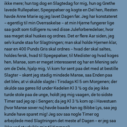
ikke mere; hun tog dog en Slagtedag for mig, hun og Grethe
lavede Rullepølser, Spegepølser og kogte en Del hen, Resten
havde Anne Marie og jeg lavet Dagen før. Jeg har konstateret
– egentlig til min Overraskelse – at min Hjerne fungerer lige
saa godt som tidligere nu ved disse Juleforberedelser, hvor
saa meget skal huskes og ordnes. Det er flere Aar siden, jeg
selv kunde staa for Slagtningen; man skal holde Hjernen klar,
naar en 400 Punds Gris skal ordnes – hvad der skal saltes,
holdes fersk, hvad til Spegepølser, til Medister og hvad koges
hen. Manse, som er meget interesseret og har en Mening selv
om de Dele, hjalp mig. Vi kom for sent paa det med at bestille
Slagter – skønt jeg stadig mindede Manse, saa Enden paa
det blev, at vi skulde slagte i Tirsdags Kl 5 om Morgenen; der
skulde saa gøres Ild under Kedelen Kl 3 ½ og da jeg ikke
turde stole paa de unge, holdt jeg mig vaagen, de to sidste
Timer sad jeg op i Sengen; da jeg Kl 3 ½ kom op i Havestuen
(hvor Manse sover nu) havde baade han og Bibbe Lys, saa jeg
kunde have sparet mig! Jeg sov saa nogle Timer og
arbejdede med Slagtningen det meste af Dagen – er jeg saa