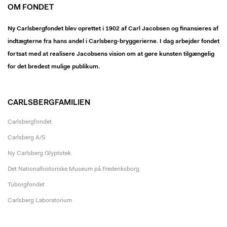
OM FONDET
Ny Carlsbergfondet blev oprettet i 1902 af Carl Jacobsen og finansieres af
indtægterne fra hans andel i Carlsberg-bryggerierne. I dag arbejder fondet
fortsat med at realisere Jacobsens vision om at gøre kunsten tilgængelig
for det bredest mulige publikum.
CARLSBERGFAMILIEN
Carlsbergfondet
Carlsberg A/S
Ny Carlsberg Glyptotek
Det Nationalhistoriske Museum på Frederiksborg
Tuborgfondet
Carlsberg Laboratorium