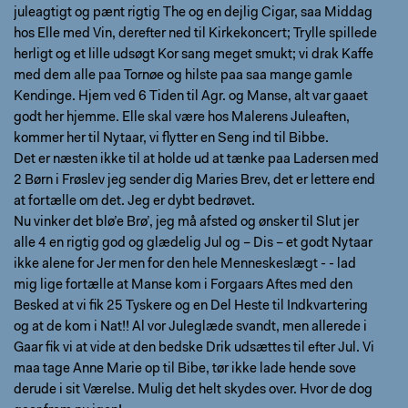
juleagtigt og pænt rigtig The og en dejlig Cigar, saa Middag
hos Elle med Vin, derefter ned til Kirkekoncert; Trylle spillede
herligt og et lille udsøgt Kor sang meget smukt; vi drak Kaffe
med dem alle paa Tornøe og hilste paa saa mange gamle
Kendinge. Hjem ved 6 Tiden til Agr. og Manse, alt var gaaet
godt her hjemme. Elle skal være hos Malerens Juleaften,
kommer her til Nytaar, vi flytter en Seng ind til Bibbe.
Det er næsten ikke til at holde ud at tænke paa Ladersen med
2 Børn i Frøslev jeg sender dig Maries Brev, det er lettere end
at fortælle om det. Jeg er dybt bedrøvet.
Nu vinker det blø’e Brø’, jeg må afsted og ønsker til Slut jer
alle 4 en rigtig god og glædelig Jul og – Dis – et godt Nytaar
ikke alene for Jer men for den hele Menneskeslægt - - lad
mig lige fortælle at Manse kom i Forgaars Aftes med den
Besked at vi fik 25 Tyskere og en Del Heste til Indkvartering
og at de kom i Nat!! Al vor Juleglæde svandt, men allerede i
Gaar fik vi at vide at den bedske Drik udsættes til efter Jul. Vi
maa tage Anne Marie op til Bibe, tør ikke lade hende sove
derude i sit Værelse. Mulig det helt skydes over. Hvor de dog