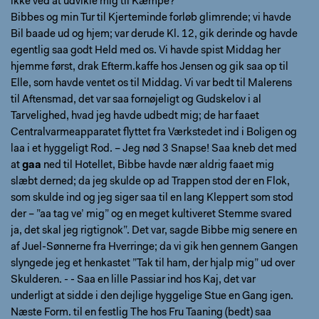
ikke ved at udvikle mig til Kæmpe?
Bibbes og min Tur til Kjerteminde forløb glimrende; vi havde
Bil baade ud og hjem; var derude Kl. 12, gik derinde og havde
egentlig saa godt Held med os. Vi havde spist Middag her
hjemme først, drak Efterm.kaffe hos Jensen og gik saa op til
Elle, som havde ventet os til Middag. Vi var bedt til Malerens
til Aftensmad, det var saa fornøjeligt og Gudskelov i al
Tarvelighed, hvad jeg havde udbedt mig; de har faaet
Centralvarmeapparatet flyttet fra Værkstedet ind i Boligen og
laa i et hyggeligt Rod. – Jeg nød 3 Snapse! Saa kneb det med
at
gaa
ned til Hotellet, Bibbe havde nær aldrig faaet mig
slæbt derned; da jeg skulde op ad Trappen stod der en Flok,
som skulde ind og jeg siger saa til en lang Kleppert som stod
der – ”aa tag ve’ mig” og en meget kultiveret Stemme svared
ja, det skal jeg rigtignok”. Det var, sagde Bibbe mig senere en
af Juel-Sønnerne fra Hverringe; da vi gik hen gennem Gangen
slyngede jeg et henkastet ”Tak til ham, der hjalp mig” ud over
Skulderen. - - Saa en lille Passiar ind hos Kaj, det var
underligt at sidde i den dejlige hyggelige Stue en Gang igen.
Næste Form. til en festlig The hos Fru Taaning (bedt) saa