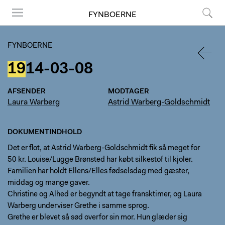
FYNBOERNE
Menu
Søg
FYNBOERNE
19
14-03-08
TILBA
AFSENDER
MODTAGER
Laura Warberg
Astrid Warberg-Goldschmidt
DOKUMENTINDHOLD
Det er flot, at Astrid Warberg-Goldschmidt fik så meget for
50 kr. Louise/Lugge Brønsted har købt silkestof til kjoler.
Familien har holdt Ellens/Elles fødselsdag med gæster,
middag og mange gaver.
Christine og Alhed er begyndt at tage fransktimer, og Laura
Warberg underviser Grethe i samme sprog.
Grethe er blevet så sød overfor sin mor. Hun glæder sig