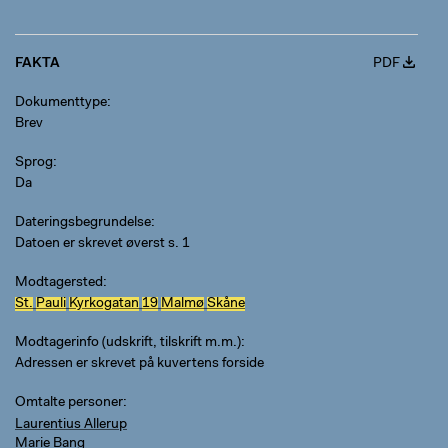
FAKTA
PDF
Dokumenttype
Brev
Sprog
Da
Dateringsbegrundelse
Datoen er skrevet øverst s. 1
Modtagersted
St.
Pauli
Kyrkogatan
19
Malmø
Skåne
Modtagerinfo (udskrift, tilskrift m.m.)
Adressen er skrevet på kuvertens forside
Omtalte personer
Laurentius Allerup
Marie Bang