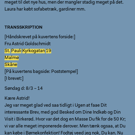
meget til det nye hus, men der mangler stadig meget på det.
Laura har købt sofabetræk, gardiner mm.
TRANSSKRIPTION
[Håndskrevet på kuvertens forside:]
Fru Astrid Goldschmidt
St.
Pauli
Kyrkogatan
19
Malmø
Skåne
[På kuvertens bagside: Poststempel]
[I brevet:]
Søndag d: 8/3 – 14
Kære Astrid!
Jeg var meget glad ved saa tidligt i Ugen at faae Dit
interessante Brev, med god Besked om Dine Indkøb og Din
Visit i Birkerød. Hvor var det dog en Masse Du fik for de 50 Kr;
vi var alle meget imponerede derover. Men tænk ogsaa, at Du
kan købe i Børnekonfektion! Fodtøj veed jeg nok, Du kan. Nu