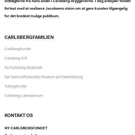
indtægterne fra hans andel i Carlsberg-bryggerierne. I dag arbejder fondet
fortsat med at realisere Jacobsens vision om at gøre kunsten tilgængelig
for det bredest mulige publikum.
CARLSBERGFAMILIEN
Carlsbergfondet
Carlsberg A/S
Ny Carlsberg Glyptotek
Det Nationalhistoriske Museum på Frederiksborg
Tuborgfondet
Carlsberg Laboratorium
KONTAKT OS
NY CARLSBERGFONDET