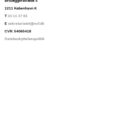
Brolæggerstræde 5
1211 København K
T
33 11 37 65
E
sekretariatet@ncf.dk
CVR: 54065418
Databeskyttelsespolitik