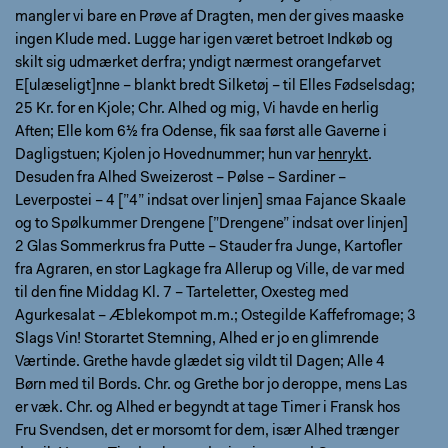
mangler vi bare en Prøve af Dragten, men der gives maaske
ingen Klude med. Lugge har igen været betroet Indkøb og
skilt sig udmærket derfra; yndigt nærmest orangefarvet
E[ulæseligt]nne – blankt bredt Silketøj – til Elles Fødselsdag;
25 Kr. for en Kjole; Chr. Alhed og mig, Vi havde en herlig
Aften; Elle kom 6½ fra Odense, fik saa først alle Gaverne i
Dagligstuen; Kjolen jo Hovednummer; hun var
henrykt
.
Desuden fra Alhed Sweizerost – Pølse – Sardiner –
Leverpostei – 4 [”4” indsat over linjen] smaa Fajance Skaale
og to Spølkummer Drengene [”Drengene” indsat over linjen]
2 Glas Sommerkrus fra Putte – Stauder fra Junge, Kartofler
fra Agraren, en stor Lagkage fra Allerup og Ville, de var med
til den fine Middag Kl. 7 – Tarteletter, Oxesteg med
Agurkesalat – Æblekompot m.m.; Ostegilde Kaffefromage; 3
Slags Vin! Storartet Stemning, Alhed er jo en glimrende
Værtinde. Grethe havde glædet sig vildt til Dagen; Alle 4
Børn med til Bords. Chr. og Grethe bor jo deroppe, mens Las
er væk. Chr. og Alhed er begyndt at tage Timer i Fransk hos
Fru Svendsen, det er morsomt for dem, især Alhed trænger