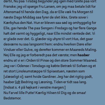
dertil, Nu paa Tirsdag begynder jeg igen med Grete paa vort
Franske; jeg vil spørge Fru Larsen, om jeg maa betale lidt for
Aftensmad til hende den Dag, da er Elle væk fra Morgen til
næste Dags Middag saa fyrer de slet ikke, Grete sover i
Kærbyhus den Nat. Hun er bleven saa sød og omhyggelig for
Elle, gav hende The paa Sengen i Fredags og har flere Gange
haft det varmt og hyggeligt, naar Elle mindst ventede det. Vi
er glade over det. G. glæder sig uhyre til vort Hus, det gaar
desværre nu saa langsomt frem: endnu hverken Døre eller
Vinduer eller Gulve, og derefter kommer en Maaneds Maling.
Nej Elle og jeg er forberedt paa det værste; men
haaber
endnu at vi er i Orden til Pinse og den store Sommer Maaned.
Jeg var i Odense i Torsdags og købte Betræk til Sofaen og et
ret stort Linoleumstæppe til Spisestuen, næsten som
[ulæseligt o]; samt hvide Gardiner. Jeg har det rigtig godt,
haaber
lidt
Bedring og Læsning, Tiden er tidt saa lang.
[Indsat s. 4 på højkant i venstre margen:]
Nu Farvel lille Putte! Kærlig Hilsen til Dig og de smaa!
Bedstemor.